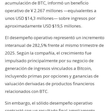
acumulación de BTC, informó un beneficio
n
t
operativo de ¥ 2.267 millones —equivalentes a
a
unos USD $14,3 millones— sobre ingresos por
c
aproximadamente USD $19,5 millones.
t
o
El desempeño operativo representó un incremento
y
interanual de 282,5% frente al mismo trimestre de
P
2025. Según la compañía, el crecimiento fue
u
b
impulsado principalmente por su negocio de
l
generación de ingresos vinculados a Bitcoin,
i
incluyendo primas por opciones y ganancias de
c
valuación derivadas de productos financieros
i
d
relacionados con BTC.
a
Sin embargo, el sólido desempeño operativo
d
contrastó con un resultado final ampliamente