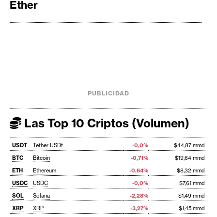
Ether
PUBLICIDAD
Las Top 10 Criptos (Volumen)
USDT
Tether USDt
-0,0%
$44,87 mmd
BTC
Bitcoin
-0,71%
$19,64 mmd
ETH
Ethereum
-0,64%
$8,32 mmd
USDC
USDC
-0,0%
$7,61 mmd
SOL
Solana
-2,28%
$1,49 mmd
XRP
XRP
-3,27%
$1,45 mmd