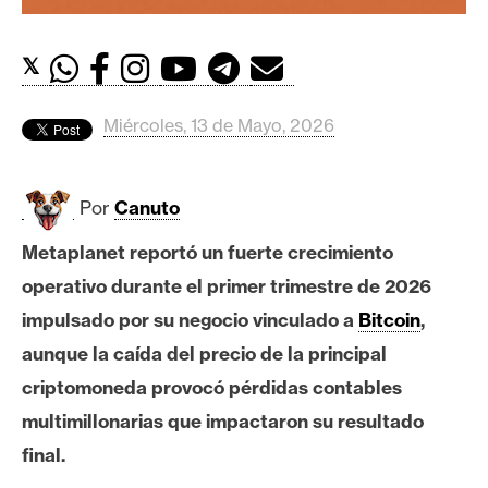
c
a
d
𝕏
o
s
Miércoles, 13 de Mayo, 2026
B
Por
Canuto
i
t
Metaplanet reportó un fuerte crecimiento
c
operativo durante el primer trimestre de 2026
o
impulsado por su negocio vinculado a
Bitcoin
,
i
n
aunque la caída del precio de la principal
criptomoneda provocó pérdidas contables
multimillonarias que impactaron su resultado
E
t
final.
h