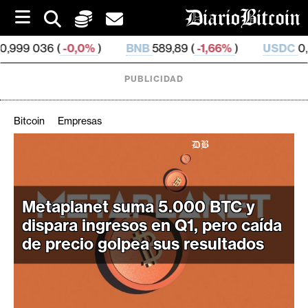
S
k
i
0%
)
BNB
589,89 (
-1,66%
)
USDC
0,999 884 (
-0,0
p
t
o
PUBLICIDAD
c
o
n
Bitcoin
Empresas
t
e
C
n
r
t
i
Metaplanet suma 5.000 BTC y
p
dispara ingresos en Q1, pero caída
t
o
de precio golpea sus resultados
M
e
r