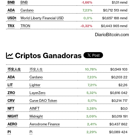
BNB
BNB
-1,66%
$1,01 mmd
ADA
Cardano
7,23%
$0,712 513 mmd
USD1
World Liberty Financial USD
0,0%
$0,657 188 mmd
TRX
TRON
-0,32%
$0,443 965 mmd
DiarioBitcoin.com
Criptos Ganadoras
币安人生
币安人生
10,78%
$0,549 103
ADA
Cardano
7,23%
$0,203 22
LIT
Lighter
7,21%
$2,26
ZRO
LayerZero
5,32%
$0,816 042
CRV
Curve DAO Token
5,17%
$0,214 717
NFT
AINFT
3,28%
$0,0
NIGHT
Midnight
3,09%
$0,019 191
AERO
Aerodrome Finance
2,41%
$0,437 862
PI
Pi
2,29%
$0,089 424