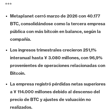
***
e
r
Metaplanet cerró marzo de 2026 con 40.177
e
u
BTC, consolidándose como la tercera empresa
m
pública con más bitcoin en balance, según la
compañía.
I
Los ingresos trimestrales crecieron 251,1%
A
interanual hasta ¥ 3.080 millones, con 96,9%
provenientes de operaciones relacionadas con
A
Bitcoin.
n
á
La empresa registró pérdidas netas superiores
l
a ¥ 114.000 millones debido al descenso del
i
precio de BTC y ajustes de valuación no
s
realizados.
i