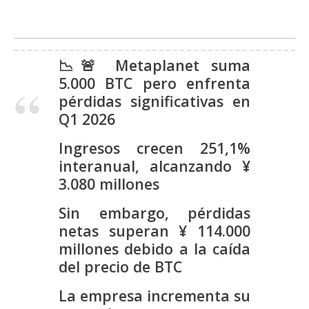
s
N
📉🚨 Metaplanet suma
o
5.000 BTC pero enfrenta
t
pérdidas significativas en
a
Q1 2026
s
d
Ingresos crecen 251,1%
e
interanual, alcanzando ¥
P
3.080 millones
r
e
Sin embargo, pérdidas
n
netas superan ¥ 114.000
s
millones debido a la caída
a
del precio de BTC
La empresa incrementa su