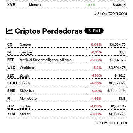
XMR
Monero
1,57%
$365,96
DiarioBitcoin.com
Criptos Perdedoras
CC
Canton
-9,06%
$0,094 79
INJ
Injective
-6,31%
$4,6
FET
Artificial Superintelligence Alliance
-5,33%
$0,137 178
WLD
Worldcoin
-5,2%
$0,301 478
ZEC
Zcash
-4,76%
$492,8
ETHFI
ether.fi
-4,66%
$0,350 172
SHIB
Shiba Inu
-4,59%
$0,000 004
M
MemeCore
-4,55%
$1,13
JUP
Jupiter
-4,08%
$0,181 305
XLM
Stellar
-3,88%
$0,160 723
DiarioBitcoin.com