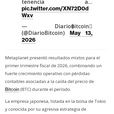
T
tenencia a…
e
pic.twitter.com/XN72D0d
m
Wxv
a
— Diario฿itcoin
s
(@DiarioBitcoin)
May 13,
2026
R
e
c
Metaplanet presentó resultados mixtos para el
u
primer trimestre fiscal de 2026, combinando un
r
fuerte crecimiento operativo con pérdidas
s
o
contables asociadas a la caída del precio de
s
(BTC) durante el período.
Bitcoin
La empresa japonesa, listada en la bolsa de Tokio
C
y conocida por su agresiva estrategia de
o