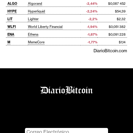
ALGO
Algorand
-2,44%
$0,087 452
HYPE
Hyperliquid
-2,24%
$54,39
LIT
Lighter
-2,2%
$2,32
WLFI
World Liberty Financial
-1,94%
$0,051 382
ENA
Ethena
-1,87%
$0,091 228
M
MemeCore
-1,77%
$1,14
DiarioBitcoin.com