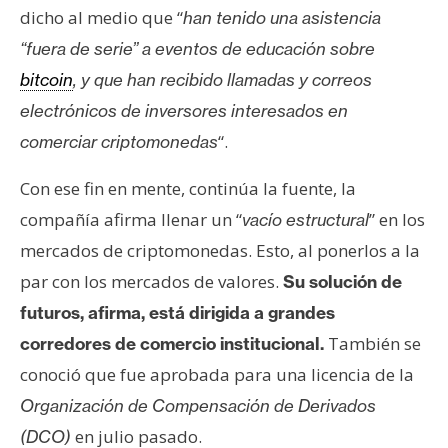
s
dicho al medio que “
han tenido una asistencia
“fuera de serie” a eventos de educación sobre
N
bitcoin
, y que han recibido llamadas y correos
o
electrónicos de inversores interesados en
t
“.
comerciar criptomonedas
a
s
Con ese fin en mente, continúa la fuente, la
d
compañía afirma llenar un “
” en los
vacío estructural
e
mercados de criptomonedas. Esto, al ponerlos a la
P
r
par con los mercados de valores.
Su solución de
e
futuros, afirma, está dirigida a grandes
n
También se
corredores de comercio institucional.
s
conoció que fue aprobada para una licencia de la
a
Organización de Compensación de Derivados
en julio pasado.
(DCO)