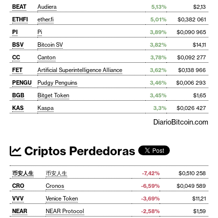
BEAT
Audiera
5,13%
$2,13
ETHFI
ether.fi
5,01%
$0,382 061
PI
Pi
3,89%
$0,090 965
BSV
Bitcoin SV
3,82%
$14,11
CC
Canton
3,78%
$0,092 277
FET
Artificial Superintelligence Alliance
3,62%
$0,138 966
PENGU
Pudgy Penguins
3,46%
$0,006 293
BGB
Bitget Token
3,45%
$1,65
KAS
Kaspa
3,3%
$0,026 427
DiarioBitcoin.com
Criptos Perdedoras
币安人生
币安人生
-7,42%
$0,510 258
CRO
Cronos
-6,59%
$0,049 589
VVV
Venice Token
-3,69%
$11,21
NEAR
NEAR Protocol
-2,58%
$1,59