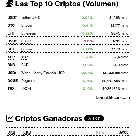
Las Top 10 Criptos (Volumen)
USDT
Tether USDt
0,02%
$45,58 mmd
BTC
Bitcoin
0,91%
$21,77 mmd
ETH
Ethereum
0,72%
$8,45 mmd
USDC
USDC
-0,0%
$7,35 mmd
SOL
Solana
2,27%
$1,76 mmd
XRP
XRP
0,78%
$1,4 mmd
BNB
BNB
1,09%
$1,21 mmd
USD1
World Liberty Financial USD
0,04%
$0,665 185 mmd
DOGE
Dogecoin
1,26%
$0,447 856 mmd
TRX
TRON
0,19%
$0,361 336 mmd
DiarioBitcoin.com
Criptos Ganadoras
OKB
OKB
6,2%
$93,15