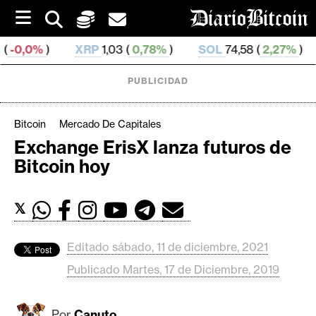
S
k
i
XRP
1,03 (
0,78%
)
SOL
74,58 (
2,27%
)
TRX
0,327 
p
t
o
PUBLICIDAD
c
o
n
Bitcoin
Mercado De Capitales
t
Exchange ErisX lanza futuros de
e
C
Bitcoin hoy
n
r
t
i
𝕏
p
t
o
Editado sábado, 11 de diciembre, 2021
M
Publicado Martes, 17 de Diciembre, 2019
e
r
Por
Canuto