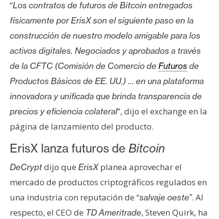
“
Los contratos de futuros de Bitcoin entregados
e
físicamente por ErisX son el siguiente paso en la
r
e
construcción de nuestro modelo amigable para los
u
activos digitales. Negociados y aprobados a través
m
de la CFTC (Comisión de Comercio de
Futuros
de
Productos Básicos de EE. UU.) … en una plataforma
I
innovadora y unificada que brinda transparencia de
A
”, dijo el exchange en la
precios y eficiencia colateral
página de lanzamiento del producto.
A
ErisX lanza futuros de
Bitcoin
n
á
dijo que
planea aprovechar el
DeCrypt
ErisX
l
mercado de productos criptográficos regulados en
i
una industria con reputación de “
. Al
salvaje oeste”
s
i
respecto, el CEO de
, Steven Quirk, ha
TD Ameritrade