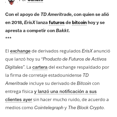
c
a
d
Con el apoyo de
TD Ameritrade
, con quien se alió
o
en 2018,
ErisX
lanza
futuros
de
bitcoin
hoy y se
s
apresta a competir con
Bakkt.
***
B
El
de derivados regulados
anunció
exchange
ErisX
i
t
que lanzó hoy su “
Producto de Futuros de Activos
c
. La
del exchange respaldado por
Digitales”
cartera
o
la firma de corretaje estadounidense
TD
i
incluye su derivado de
con
Ameritrade
Bitcoin
n
entrega física
y lanzó una notificación a sus
sin hacer mucho ruido, de acuerdo a
clientes ayer
E
medios como
y
.
Cointelegraph
The Block Crypto
t
h