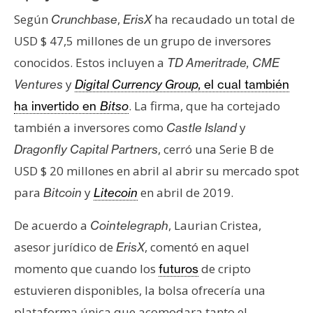
n
Según
,
ha recaudado un total de
Crunchbase
ErisX
t
USD $ 47,5 millones de un grupo de inversores
a
conocidos. Estos incluyen a
TD Ameritrade, CME
c
t
y
Ventures
Digital Currency Group,
el cual también
o
. La firma, que ha cortejado
ha invertido en
Bitso
y
también a inversores como
y
Castle Island
P
, cerró una Serie B de
Dragonfly Capital Partners
u
b
USD $ 20 millones en abril al abrir su mercado spot
l
para
y
en abril de 2019.
Bitcoin
Litecoin
i
c
De acuerdo a
, Laurian Cristea,
Cointelegraph
i
asesor jurídico de
, comentó en aquel
ErisX
d
momento que cuando los
de cripto
futuros
a
estuvieren disponibles, la bolsa ofrecería una
d
plataforma única que acomodara tanto el