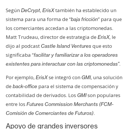
T
e
Según
,
también ha establecido un
DeCrypt
ErisX
m
sistema para una forma de “
” para que
baja fricción
a
los comerciantes accedan a las criptomonedas.
s
Matt Trudeau, director de estrategia de
, le
ErisX
dijo al podcast
que esto
Castle Island Ventures
R
significaba “
facilitar y familiarizar a los operadores
e
c
.
existentes para interactuar con las criptomonedas”
u
Por ejemplo,
se integró con
, una solución
r
ErisX
GMI
s
de
para el sistema de compensación y
back-office
o
contabilidad de derivados. Los
son populares
GMI
s
entre los
Futures Commission Merchants (FCM-
.
Comisión de Comerciantes de Futuros)
C
Apoyo de grandes inversores
o