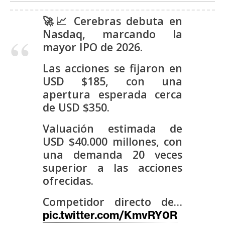
s
🚀📈 Cerebras debuta en
Nasdaq, marcando la
N
mayor IPO de 2026.
o
t
Las acciones se fijaron en
a
USD $185, con una
s
apertura esperada cerca
d
de USD $350.
e
Valuación estimada de
P
r
USD $40.000 millones, con
e
una demanda 20 veces
n
superior a las acciones
s
ofrecidas.
a
Competidor directo de…
pic.twitter.com/KmvRY0R