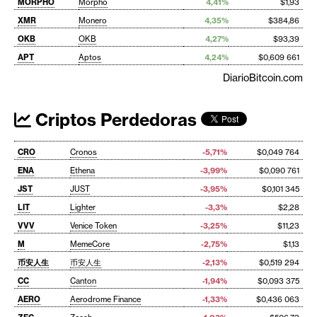
MORPHO
Morpho
4,41%
$1,93
XMR
Monero
4,35%
$384,86
OKB
OKB
4,27%
$93,39
APT
Aptos
4,24%
$0,609 661
DiarioBitcoin.com
Criptos Perdedoras
CRO
Cronos
-5,71%
$0,049 764
ENA
Ethena
-3,99%
$0,090 761
JST
JUST
-3,95%
$0,101 345
LIT
Lighter
-3,3%
$2,28
VVV
Venice Token
-3,25%
$11,23
M
MemeCore
-2,75%
$1,13
币安人生
币安人生
-2,13%
$0,519 294
CC
Canton
-1,94%
$0,093 375
AERO
Aerodrome Finance
-1,33%
$0,436 063