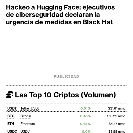
Hackeo a Hugging Face: ejecutivos
de ciberseguridad declaran la
urgencia de medidas en Black Hat
PUBLICIDAD
Las Top 10 Criptos (Volumen)
USDT
Tether USDt
0,01%
$31,61 mmd
BTC
Bitcoin
0,45%
$13,22 mmd
ETH
Ethereum
0,65%
$4,47 mmd
USDC
USDC
0,0%
$3,88 mmd