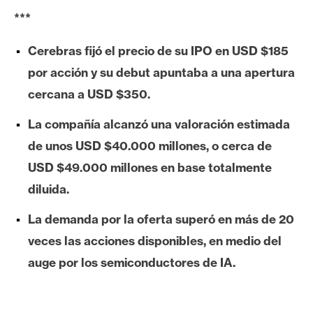
e
***
r
e
Cerebras fijó el precio de su IPO en USD $185
u
por acción y su debut apuntaba a una apertura
m
cercana a USD $350.
La compañía alcanzó una valoración estimada
I
de unos USD $40.000 millones, o cerca de
A
USD $49.000 millones en base totalmente
diluida.
A
n
La demanda por la oferta superó en más de 20
á
veces las acciones disponibles, en medio del
l
auge por los semiconductores de IA.
i
s
i