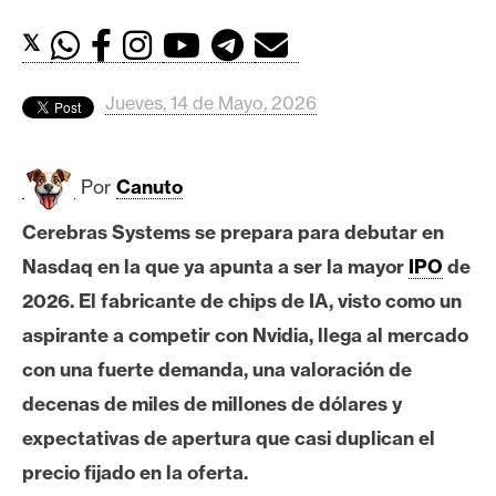
c
a
𝕏
d
o
Jueves, 14 de Mayo, 2026
s
Por
Canuto
B
i
Cerebras Systems se prepara para debutar en
t
Nasdaq en la que ya apunta a ser la mayor
IPO
de
c
o
2026. El fabricante de chips de IA, visto como un
i
aspirante a competir con Nvidia, llega al mercado
n
con una fuerte demanda, una valoración de
decenas de miles de millones de dólares y
E
expectativas de apertura que casi duplican el
t
precio fijado en la oferta.
h