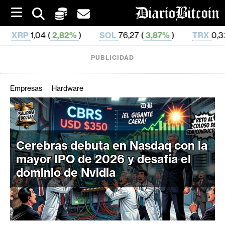
S
k
i
2%
)
SOL
76,27 (
3,87%
)
TRX
0,328 737 (
0,41%
)
p
t
o
PUBLICIDAD
c
o
n
Empresas
Hardware
t
e
C
n
r
t
i
Cerebras debuta en Nasdaq con la
p
mayor IPO de 2026 y desafía el
t
dominio de Nvidia
o
M
e
r