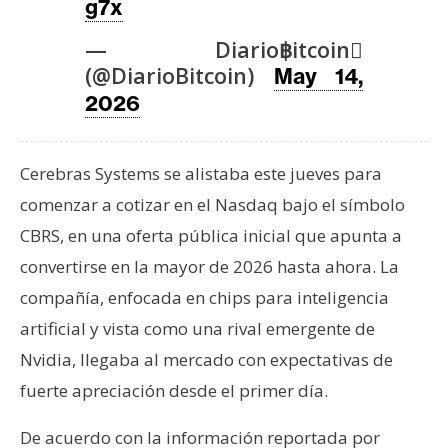
T
g7x
e
— Diario฿itcoin
m
(@DiarioBitcoin)
May 14,
a
s
2026
R
Cerebras Systems se alistaba este jueves para
e
comenzar a cotizar en el Nasdaq bajo el símbolo
c
CBRS, en una oferta pública inicial que apunta a
u
convertirse en la mayor de 2026 hasta ahora. La
r
s
compañía, enfocada en chips para inteligencia
o
artificial y vista como una rival emergente de
s
Nvidia, llegaba al mercado con expectativas de
fuerte apreciación desde el primer día.
C
De acuerdo con la información reportada por
o