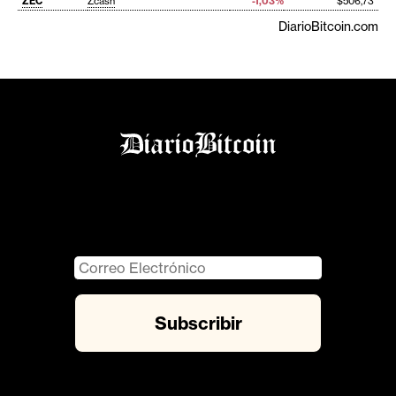
ZEC
Zcash
-1,03%
$506,73
DiarioBitcoin.com