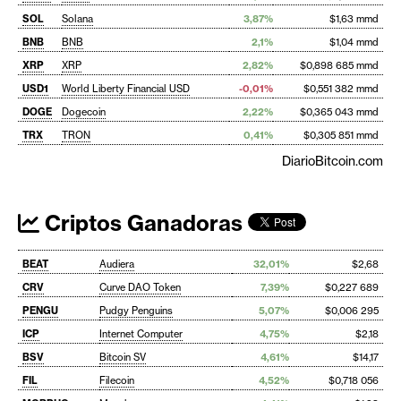
SOL
Solana
3,87%
$1,63 mmd
BNB
BNB
2,1%
$1,04 mmd
XRP
XRP
2,82%
$0,898 685 mmd
USD1
World Liberty Financial USD
-0,01%
$0,551 382 mmd
DOGE
Dogecoin
2,22%
$0,365 043 mmd
TRX
TRON
0,41%
$0,305 851 mmd
DiarioBitcoin.com
Criptos Ganadoras
BEAT
Audiera
32,01%
$2,68
CRV
Curve DAO Token
7,39%
$0,227 689
PENGU
Pudgy Penguins
5,07%
$0,006 295
ICP
Internet Computer
4,75%
$2,18
BSV
Bitcoin SV
4,61%
$14,17
FIL
Filecoin
4,52%
$0,718 056