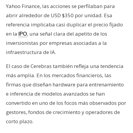
n
Yahoo Finance, las acciones se perfilaban para
t
abrir alrededor de USD $350 por unidad. Esa
a
referencia implicaba casi duplicar el precio fijado
c
en la
, una señal clara del apetito de los
IPO
t
o
inversionistas por empresas asociadas a la
y
infraestructura de IA.
P
u
El caso de Cerebras también refleja una tendencia
b
más amplia. En los mercados financieros, las
l
firmas que diseñan hardware para entrenamiento
i
e inferencia de modelos avanzados se han
c
i
convertido en uno de los focos más observados por
d
gestores, fondos de crecimiento y operadores de
a
corto plazo.
d