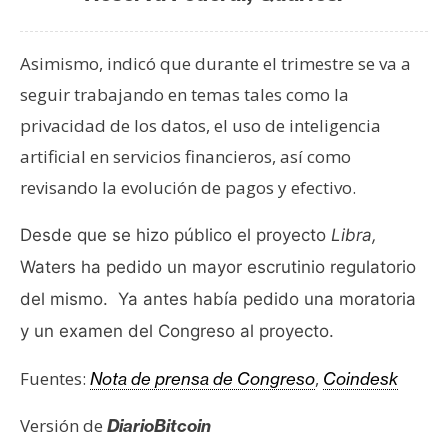
T
e
m
Asimismo, indicó que durante el trimestre se va a
a
seguir trabajando en temas tales como la
s
privacidad de los datos, el uso de inteligencia
artificial en servicios financieros, así como
R
revisando la evolución de pagos y efectivo.
e
c
Desde que se hizo público el proyecto
Libra,
u
Waters ha pedido un mayor escrutinio regulatorio
r
s
del mismo. Ya antes había pedido una
moratoria
o
y un examen del Congreso al proyecto.
s
Fuentes:
,
Nota de prensa de Congreso
Coindesk
C
Versión de
DiarioBitcoin
o