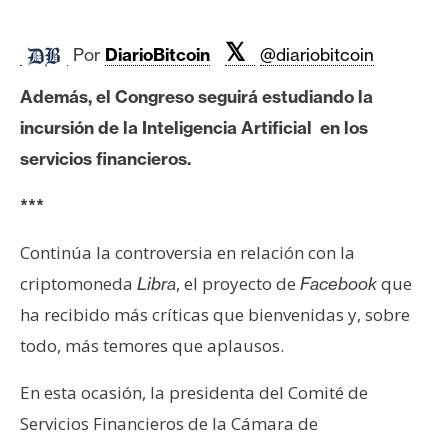
c
a
𝕏
d
Por
DiarioBitcoin
@diariobitcoin
o
Además, el Congreso seguirá estudiando la
s
incursión de la Inteligencia Artificial en los
servicios financieros.
B
i
***
t
c
Continúa la controversia en relación con la
o
criptomoneda
, el proyecto de
que
Libra
Facebook
i
ha recibido más críticas que bienvenidas y, sobre
n
todo, más temores que aplausos.
E
En esta ocasión, la presidenta del Comité de
t
Servicios Financieros de la Cámara de
h