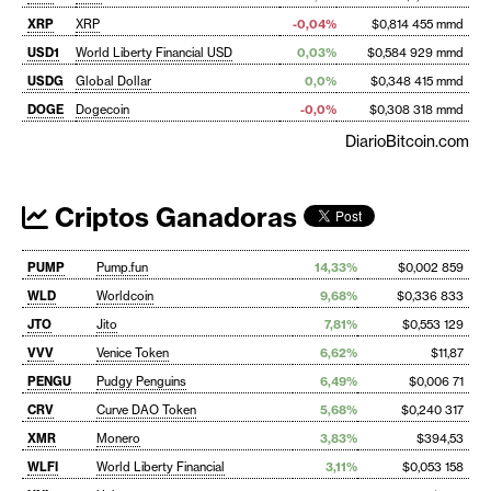
XRP
XRP
-0,04%
$0,814 455 mmd
USD1
World Liberty Financial USD
0,03%
$0,584 929 mmd
USDG
Global Dollar
0,0%
$0,348 415 mmd
DOGE
Dogecoin
-0,0%
$0,308 318 mmd
DiarioBitcoin.com
Criptos Ganadoras
PUMP
Pump.fun
14,33%
$0,002 859
WLD
Worldcoin
9,68%
$0,336 833
JTO
Jito
7,81%
$0,553 129
VVV
Venice Token
6,62%
$11,87
PENGU
Pudgy Penguins
6,49%
$0,006 71
CRV
Curve DAO Token
5,68%
$0,240 317
XMR
Monero
3,83%
$394,53
WLFI
World Liberty Financial
3,11%
$0,053 158