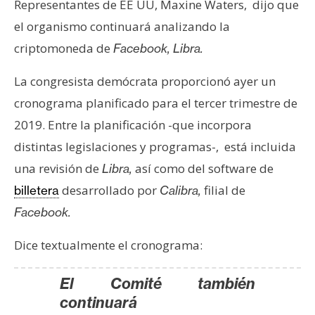
Representantes de EE UU, Maxine Waters, dijo que
e
el organismo continuará analizando la
r
e
criptomoneda de
Facebook, Libra.
u
La congresista demócrata proporcionó ayer un
m
cronograma planificado para el tercer trimestre de
2019. Entre la planificación -que incorpora
I
distintas legislaciones y programas-, está incluida
A
una revisión de
así como del software de
Libra,
desarrollado por
filial de
billetera
Calibra,
A
Facebook.
n
á
Dice textualmente el cronograma:
l
i
El Comité también
s
continuará
i