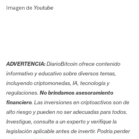
n
Imagen de
Youtube
t
a
c
t
o
y
P
ADVERTENCIA:
DiarioBitcoin ofrece contenido
u
informativo y educativo sobre diversos temas,
b
l
incluyendo criptomonedas, IA, tecnología y
i
regulaciones.
No brindamos asesoramiento
c
financiero
. Las inversiones en criptoactivos son de
i
alto riesgo y pueden no ser adecuadas para todos.
d
a
Investigue, consulte a un experto y verifique la
d
legislación aplicable antes de invertir. Podría perder