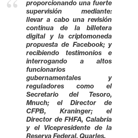
proporcionando una fuerte
s
supervisión mediante:
llevar a cabo una revisión
N
continua de la billetera
o
digital y la criptomoneda
t
propuesta de Facebook; y
a
recibiendo testimonios e
s
interrogando a altos
d
funcionarios
e
gubernamentales y
P
reguladores como el
r
e
Secretario del Tesoro,
n
Mnuch; el Director de
s
CFPB, Kraninger; el
a
Director de FHFA, Calabria
y el Vicepresidente de la
Reserva Federal, Quarles.