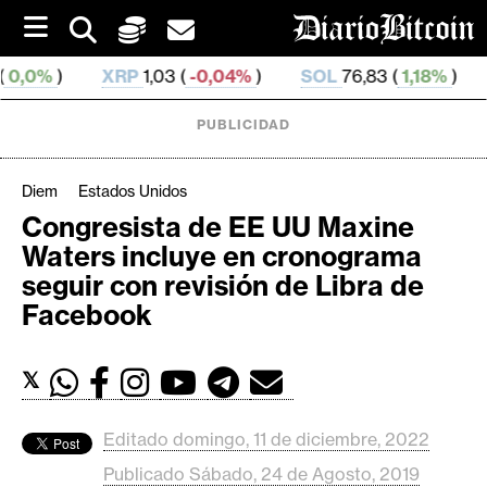
S
k
i
XRP
1,03 (
-0,04%
)
SOL
76,83 (
1,18%
)
TRX
0,32
p
t
o
PUBLICIDAD
c
o
n
Diem
Estados Unidos
t
Congresista de EE UU Maxine
e
C
Waters incluye en cronograma
n
r
t
seguir con revisión de Libra de
i
Facebook
p
t
𝕏
o
M
e
Editado domingo, 11 de diciembre, 2022
r
Publicado Sábado, 24 de Agosto, 2019