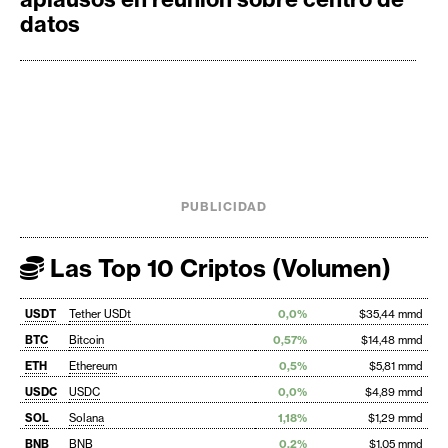
datos
PUBLICIDAD
Las Top 10 Criptos (Volumen)
USDT
Tether USDt
0,0%
$35,44 mmd
BTC
Bitcoin
0,57%
$14,48 mmd
ETH
Ethereum
0,5%
$5,81 mmd
USDC
USDC
0,0%
$4,89 mmd
SOL
Solana
1,18%
$1,29 mmd
BNB
BNB
0,2%
$1,05 mmd