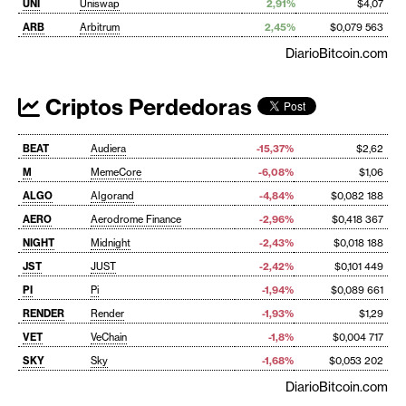
UNI
Uniswap
2,91%
$4,07
ARB
Arbitrum
2,45%
$0,079 563
DiarioBitcoin.com
Criptos Perdedoras
BEAT
Audiera
-15,37%
$2,62
M
MemeCore
-6,08%
$1,06
ALGO
Algorand
-4,84%
$0,082 188
AERO
Aerodrome Finance
-2,96%
$0,418 367
NIGHT
Midnight
-2,43%
$0,018 188
JST
JUST
-2,42%
$0,101 449
PI
Pi
-1,94%
$0,089 661
RENDER
Render
-1,93%
$1,29
VET
VeChain
-1,8%
$0,004 717
SKY
Sky
-1,68%
$0,053 202
DiarioBitcoin.com