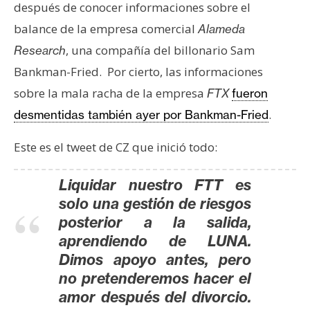
s
después de conocer informaciones sobre el
balance de la empresa comercial
Alameda
, una compañía del billonario Sam
Research
N
Bankman-Fried. Por cierto, las informaciones
o
t
sobre la mala racha de la empresa
FTX
fueron
a
.
desmentidas también ayer por Bankman-Fried
s
d
Este es el tweet de CZ que inició todo:
e
P
Liquidar nuestro FTT es
r
solo una gestión de riesgos
e
posterior a la salida,
n
aprendiendo de LUNA.
s
Dimos apoyo antes, pero
a
no pretenderemos hacer el
amor después del divorcio.