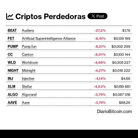
Criptos Perdedoras
BEAT
Audiera
-27,2%
$1,76
FET
Artificial Superintelligence Alliance
-8,41%
$0,139 199
PUMP
Pump.fun
-8,21%
$0,002 299
CC
Canton
-8,01%
$0,100 144
WLD
Worldcoin
-4,66%
$0,305 227
NIGHT
Midnight
-4,27%
$0,018 222
INJ
Injective
-4,14%
$4,66
XLM
Stellar
-4,03%
$0,159 881
ALGO
Algorand
-3,79%
$0,087 018
AAVE
Aave
-3,74%
$88,26
DiarioBitcoin.com