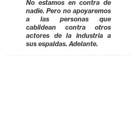
T
No estamos en contra de
e
nadie. Pero no apoyaremos
m
a las personas que
a
cabildean contra otros
s
actores de la industria a
sus espaldas. Adelante.
R
e
c
u
r
s
o
s
C
o