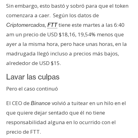
n
Sin embargo, esto bastó y sobró para que el token
t
comenzara a caer. Según los datos de
a
tiene este martes a las 6:40
Criptomercados,
FTT
c
am un precio de USD $18,16, 19,54% menos que
t
o
ayer a la misma hora, pero hace unas horas, en la
y
madrugada llegó incluso a precios más bajos,
P
alrededor de USD $15.
u
b
Lavar las culpas
l
Pero el caso continuó
i
c
El CEO de
volvió a tuitear en un hilo en el
Binance
i
que quiere dejar sentado que él no tiene
d
a
responsabilidad alguna en lo ocurrido con el
d
precio de FTT.