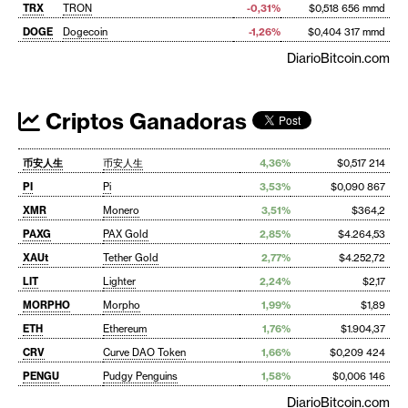
TRX
TRON
-0,31%
$0,518 656 mmd
DOGE
Dogecoin
-1,26%
$0,404 317 mmd
DiarioBitcoin.com
Criptos Ganadoras
币安人生
币安人生
4,36%
$0,517 214
PI
Pi
3,53%
$0,090 867
XMR
Monero
3,51%
$364,2
PAXG
PAX Gold
2,85%
$4.264,53
XAUt
Tether Gold
2,77%
$4.252,72
LIT
Lighter
2,24%
$2,17
MORPHO
Morpho
1,99%
$1,89
ETH
Ethereum
1,76%
$1.904,37
CRV
Curve DAO Token
1,66%
$0,209 424
PENGU
Pudgy Penguins
1,58%
$0,006 146
DiarioBitcoin.com