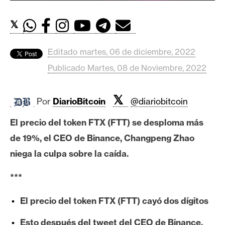
c
a
𝕏
d
o
s
Editado martes, 06 de diciembre, 2022
Publicado Martes, 08 de Noviembre, 2022
B
𝕏
i
Por
DiarioBitcoin
@diariobitcoin
t
El precio del token FTX (FTT) se desploma más
c
o
de 19%, el CEO de Binance, Changpeng Zhao
i
niega la culpa sobre la caída.
n
***
E
El precio del token FTX (FTT) cayó dos dígitos
t
h
Esto después del tweet del CEO de Binance,