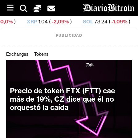
S
k
i
RP
1,04 (
-2,09%
)
SOL
73,24 (
-1,09%
)
TRX
0,327 05
p
t
o
PUBLICIDAD
c
o
n
Exchanges
Tokens
t
e
C
n
r
t
i
Precio de token FTX (FTT) cae
p
más de 19%, CZ dice que él no
t
orquestó la caída
o
M
e
r