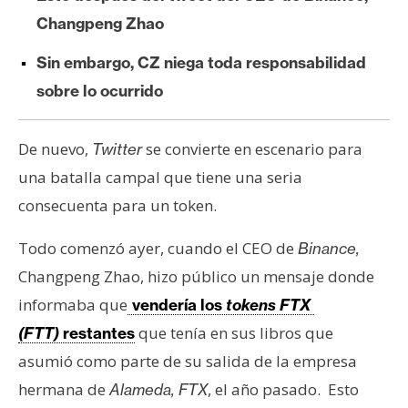
e
Changpeng Zhao
r
e
Sin embargo, CZ niega toda responsabilidad
u
sobre lo ocurrido
m
De nuevo,
se convierte en escenario para
Twitter
I
una batalla campal que tiene una seria
A
consecuenta para un token.
Todo comenzó ayer, cuando el CEO de
Binance,
A
Changpeng Zhao, hizo público un mensaje donde
n
á
informaba que
vendería los
tokens FTX
l
que tenía en sus libros que
(FTT)
restantes
i
asumió como parte de su salida de la empresa
s
hermana de
, el año pasado. Esto
Alameda, FTX
i