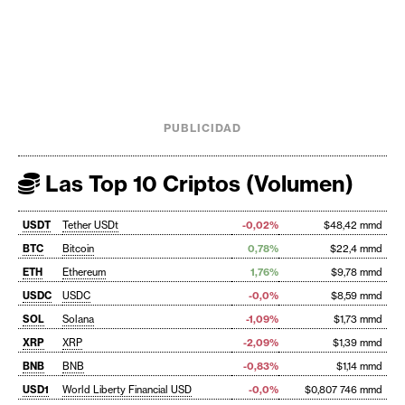
PUBLICIDAD
Las Top 10 Criptos (Volumen)
USDT
Tether USDt
-0,02%
$48,42 mmd
BTC
Bitcoin
0,78%
$22,4 mmd
ETH
Ethereum
1,76%
$9,78 mmd
USDC
USDC
-0,0%
$8,59 mmd
SOL
Solana
-1,09%
$1,73 mmd
XRP
XRP
-2,09%
$1,39 mmd
BNB
BNB
-0,83%
$1,14 mmd
USD1
World Liberty Financial USD
-0,0%
$0,807 746 mmd