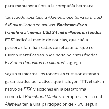
s
para mantener a flote a la compañía hermana.
“
Buscando apuntalar a Alameda, que tenía casi USD
N
$15 mil millones en activos,
Bankman-Fried
o
t
transfirió al menos USD $4 mil millones en fondos
a
” indicó el medio de noticias, que citó a
FTX
s
personas familiarizadas con el asunto, que no
d
fueron identificadas. “
Una parte de estos fondos
e
P
“, agregó.
FTX eran depósitos de clientes
r
Según el informe, los fondos en cuestión estaban
e
n
garantizados por activos que incluyen FTT, el token
s
nativo de
, y acciones en la plataforma
FTX
a
comercial
, empresa en la cual
Robinhood Markerts
tenía una participación de 7,6%, según
Alameda