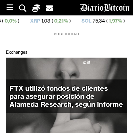
S
k
i
XRP
1,03 (
0,21%
)
SOL
75,34 (
1,97%
)
TRX
0,328 84
p
t
o
PUBLICIDAD
c
o
n
Exchanges
t
e
C
n
r
t
i
FTX utilizó fondos de clientes
p
para asegurar posición de
t
Alameda Research, según informe
o
M
e
r