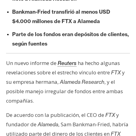
e
Bankman-Fried transfirió al menos USD
r
e
$4.000 millones de FTX a Alameda
u
Parte de los fondos eran depósitos de clientes,
m
según fuentes
I
Un nuevo informe de
ha hecho algunas
Reuters
A
revelaciones sobre el estrecho vínculo entre
y
FTX
su empresa hermana,
, y el
Alameda Research
A
posible manejo irregular de fondos entre ambas
n
compañías.
á
l
De acuerdo con la publicación, el CEO de
y
FTX
i
s
fundador de
, Sam Bankman-Fried, habría
Alameda
i
utilizado parte del dinero de los clientes en
FTX