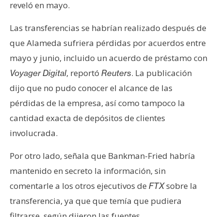
T
reveló en mayo.
e
m
Las transferencias se habrían realizado después de
a
que Alameda sufriera pérdidas por acuerdos entre
s
mayo y junio, incluido un acuerdo de préstamo con
, reportó
. La publicación
Voyager Digital
Reuters
R
dijo que no pudo conocer el alcance de las
e
pérdidas de la empresa, así como tampoco la
c
cantidad exacta de depósitos de clientes
u
r
involucrada.
s
o
Por otro lado, señala que Bankman-Fried habría
s
mantenido en secreto la información, sin
comentarle a los otros ejecutivos de
sobre la
FTX
C
transferencia, ya que que temía que pudiera
o
filtrarse, según dijeron las fuentes.