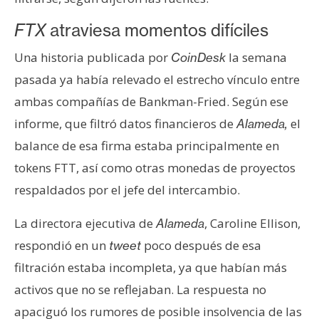
n
FTX
atraviesa momentos difíciles
t
a
Una historia publicada por
la semana
CoinDesk
c
pasada ya había relevado el estrecho vínculo entre
t
o
ambas compañías de Bankman-Fried. Según ese
y
informe, que filtró datos financieros de
el
Alameda,
P
balance de esa firma estaba principalmente en
u
tokens FTT, así como otras monedas de proyectos
b
l
respaldados por el jefe del intercambio.
i
La directora ejecutiva de
, Caroline Ellison,
Alameda
c
i
respondió en un
poco después de esa
tweet
d
filtración estaba incompleta, ya que habían más
a
activos que no se reflejaban. La respuesta no
d
apaciguó los rumores de posible insolvencia de las