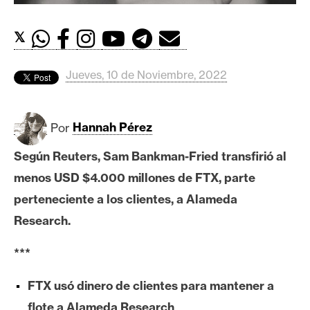
c
a
d
𝕏
o
s
Jueves, 10 de Noviembre, 2022
B
Por
Hannah Pérez
i
t
Según Reuters, Sam Bankman-Fried transfirió al
c
menos USD $4.000 millones de FTX, parte
o
perteneciente a los clientes, a Alameda
i
Research.
n
***
E
FTX usó dinero de clientes para mantener a
t
h
flote a Alameda Research