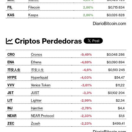
FIL
Filecoin
2,86%
$0,715 834
KAS
Kaspa
2,86%
$0,026 828
DiarioBitcoin.com
Criptos Perdedoras
CRO
Cronos
-9,49%
$0,048 286
ENA
Ethena
-4,69%
$0,090 894
币安人生
币安人生
-4,6%
$0,513 245
HYPE
Hyperliquid
-4,03%
$54,47
VVV
Venice Token
-3,61%
$11,22
JST
JUST
-3,3%
$0,102 204
LIT
Lighter
-2,99%
$2,34
INJ
Injective
-2,78%
$4,4
NEAR
NEAR Protocol
-2,33%
$1,6
ZEC
Zcash
-2,23%
$499,41
DiarioBitcoin.com