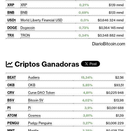
XRP
XRP
0,21%
$1,19 mmd
BNB
BNB
0,69%
$1,13 mmd
USD1
World Liberty Financial USD
0,0%
$0,646 324 mmd
DOGE
Dogecoin
0,73%
$0,364 145 mmd
TRX
TRON
0,34%
$0,348 882 mmd
DiarioBitcoin.com
Criptos Ganadoras
BEAT
Audiera
15,34%
$2,56
OKB
OKB
5,85%
$93,51
CRV
Curve DAO Token
4,81%
$0,225 948
BSV
Bitcoin SV
4,02%
$13,98
PI
Pi
3,9%
$0,091 688
ATOM
Cosmos
3,81%
$1,39
PENGU
Pudgy Penguins
3,27%
$0,006 229
MNT
Mantle
3,25%
$0,428 726