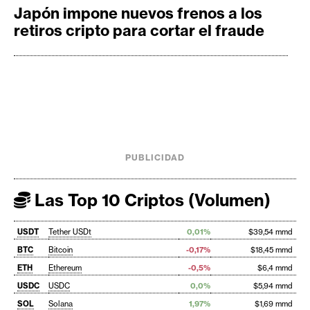
Japón impone nuevos frenos a los
retiros cripto para cortar el fraude
PUBLICIDAD
Las Top 10 Criptos (Volumen)
USDT
Tether USDt
0,01%
$39,54 mmd
BTC
Bitcoin
-0,17%
$18,45 mmd
ETH
Ethereum
-0,5%
$6,4 mmd
USDC
USDC
0,0%
$5,94 mmd
SOL
Solana
1,97%
$1,69 mmd