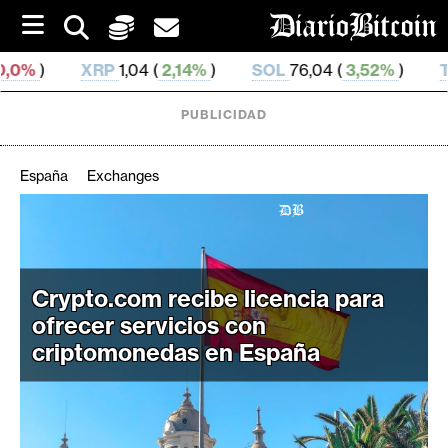
S
k
i
RP
1,04 (
2,14%
)
SOL
76,04 (
3,52%
)
TRX
0,328 685
p
t
o
PUBLICIDAD
c
o
n
España
Exchanges
t
e
C
n
r
t
i
Crypto.com recibe licencia para
p
ofrecer servicios con
t
criptomonedas en España
o
M
e
r