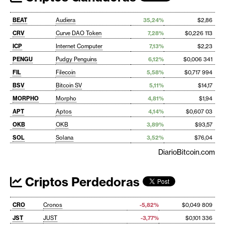
BEAT
Audiera
35,24%
$2,86
CRV
Curve DAO Token
7,28%
$0,226 113
ICP
Internet Computer
7,13%
$2,23
PENGU
Pudgy Penguins
6,12%
$0,006 341
FIL
Filecoin
5,58%
$0,717 994
BSV
Bitcoin SV
5,11%
$14,17
MORPHO
Morpho
4,81%
$1,94
APT
Aptos
4,14%
$0,607 03
OKB
OKB
3,89%
$93,57
SOL
Solana
3,52%
$76,04
DiarioBitcoin.com
Criptos Perdedoras
CRO
Cronos
-5,82%
$0,049 809
JST
JUST
-3,77%
$0,101 336