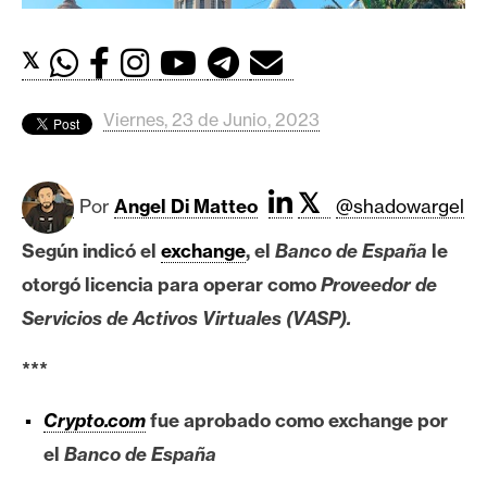
c
a
d
𝕏
o
s
Viernes, 23 de Junio, 2023
B
𝕏
Por
Angel Di Matteo
@shadowargel
i
t
Según indicó el
exchange
, el
Banco de España
le
c
otorgó licencia para operar como
Proveedor de
o
Servicios de Activos Virtuales (VASP).
i
n
***
Crypto.com
fue aprobado como exchange por
E
t
el
Banco de España
h