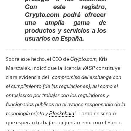
T
Con este registro,
e
Crypto.com podrá ofrecer
m
a
una amplia gama de
s
productos y servicios a los
usuarios en España.
R
e
Sobre este hecho, el CEO de
Kris
Crypto.com,
c
Marszalek, indicó que la licencia
constituye
VASP
u
clara evidencia del
“compromiso del exchange con
r
s
el cumplimiento [de las regulaciones], así como el
o
entusiasmo por trabajar con los reguladores y
s
funcionarios públicos en el avance responsable de la
. También señaló
tecnología cripto y
Blockchain
”
C
que esperan trabajar conjuntamente con el Banco
o