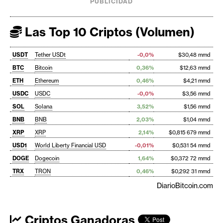
PUBLICIDAD
Las Top 10 Criptos (Volumen)
USDT
Tether USDt
-0,0%
$30,48 mmd
BTC
Bitcoin
0,36%
$12,63 mmd
ETH
Ethereum
0,46%
$4,21 mmd
USDC
USDC
-0,0%
$3,56 mmd
SOL
Solana
3,52%
$1,56 mmd
BNB
BNB
2,03%
$1,04 mmd
XRP
XRP
2,14%
$0,815 679 mmd
USD1
World Liberty Financial USD
-0,01%
$0,531 54 mmd
DOGE
Dogecoin
1,64%
$0,372 72 mmd
TRX
TRON
0,46%
$0,292 31 mmd
DiarioBitcoin.com
Criptos Ganadoras