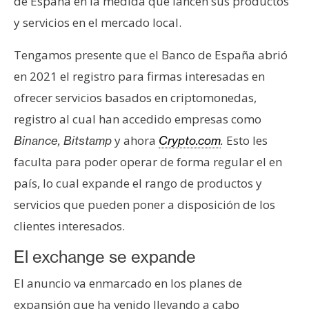
de España en la medida que lancen sus productos
n
y servicios en el mercado local.
t
a
Tengamos presente que el Banco de España abrió
c
en 2021 el registro para firmas interesadas en
t
o
ofrecer servicios basados en criptomonedas,
y
registro al cual han accedido empresas como
P
y ahora
Esto les
Binance, Bitstamp
Crypto.com
.
u
faculta para poder operar de forma regular el en
b
país, lo cual expande el rango de productos y
l
i
servicios que pueden poner a disposición de los
c
clientes interesados.
i
d
El exchange se expande
a
El anuncio va enmarcado en los planes de
d
expansión que ha venido llevando a cabo