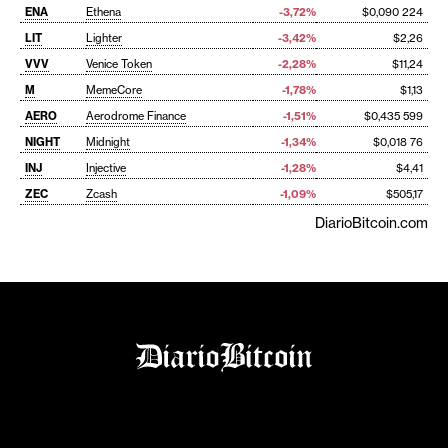
ENA
Ethena
-3,72%
$0,090 224
LIT
Lighter
-3,42%
$2,26
VVV
Venice Token
-2,28%
$11,24
M
MemeCore
-1,78%
$1,13
AERO
Aerodrome Finance
-1,51%
$0,435 599
NIGHT
Midnight
-1,34%
$0,018 76
INJ
Injective
-1,28%
$4,41
ZEC
Zcash
-1,09%
$505,17
DiarioBitcoin.com