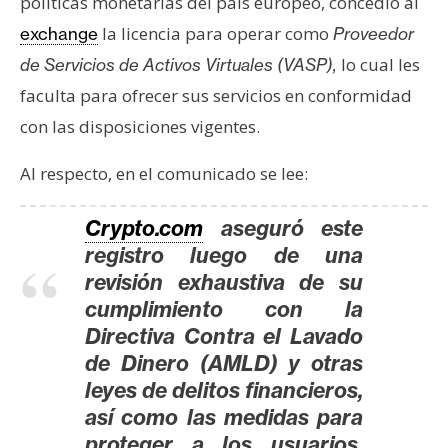
políticas monetarias del país europeo, concedió al
s
la licencia para operar como
exchange
Proveedor
lo cual les
de Servicios de Activos Virtuales (VASP),
N
faculta para ofrecer sus servicios en conformidad
o
con las disposiciones vigentes.
t
a
Al respecto, en el comunicado se lee:
s
d
Crypto.com
aseguró este
e
P
registro luego de una
r
revisión exhaustiva de su
e
cumplimiento con la
n
Directiva Contra el Lavado
s
de Dinero (AMLD) y otras
a
leyes de delitos financieros,
así como las medidas para
proteger a los usuarios.