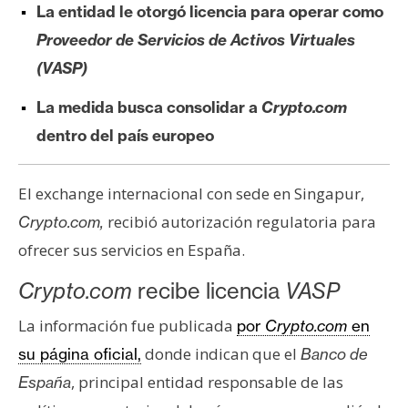
La entidad le otorgó licencia para operar como
e
r
Proveedor de Servicios de Activos Virtuales
e
(VASP)
u
m
La medida busca consolidar a
Crypto.com
dentro del país europeo
I
A
El exchange internacional con sede en Singapur,
recibió autorización regulatoria para
Crypto.com,
ofrecer sus servicios en España.
A
n
Crypto.com
recibe licencia
VASP
á
l
La información fue publicada
por
Crypto.com
en
i
donde indican que el
su página oficial,
Banco de
s
, principal entidad responsable de las
España
i