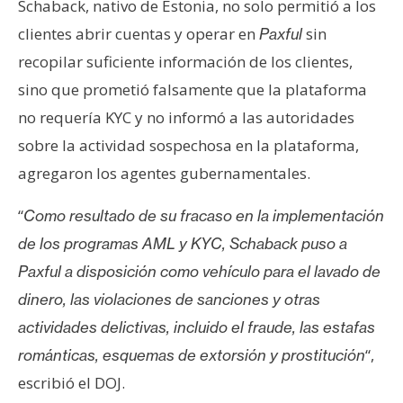
T
Schaback, nativo de Estonia, no solo permitió a los
e
clientes abrir cuentas y operar en
sin
Paxful
m
recopilar suficiente información de los clientes,
a
sino que prometió falsamente que la plataforma
s
no requería KYC y no informó a las autoridades
sobre la actividad sospechosa en la plataforma,
R
agregaron los agentes gubernamentales.
e
c
“
Como resultado de su fracaso en la implementación
u
r
de los programas AML y KYC, Schaback puso a
s
Paxful a disposición como vehículo para el lavado de
o
dinero, las violaciones de sanciones y otras
s
actividades delictivas, incluido el fraude, las estafas
“,
románticas, esquemas de extorsión y prostitución
C
escribió el DOJ.
o