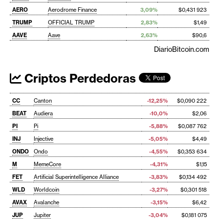
AERO
Aerodrome Finance
3,09%
$0,431 923
TRUMP
OFFICIAL TRUMP
2,83%
$1,49
AAVE
Aave
2,63%
$90,6
DiarioBitcoin.com
Criptos Perdedoras
CC
Canton
-12,25%
$0,090 222
BEAT
Audiera
-10,0%
$2,06
PI
Pi
-5,88%
$0,087 762
INJ
Injective
-5,05%
$4,49
ONDO
Ondo
-4,55%
$0,353 634
M
MemeCore
-4,31%
$1,15
FET
Artificial Superintelligence Alliance
-3,83%
$0,134 492
WLD
Worldcoin
-3,27%
$0,301 518
AVAX
Avalanche
-3,15%
$6,42
JUP
Jupiter
-3,04%
$0,181 075