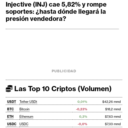
Injective (INJ) cae 5,82% y rompe
soportes: ¿hasta dónde llegará la
presión vendedora?
PUBLICIDAD
Las Top 10 Criptos (Volumen)
USDT
Tether USDt
0,01%
$42,26 mmd
BTC
Bitcoin
-0,23%
$18,2 mmd
ETH
Ethereum
0,3%
$7,63 mmd
USDC
USDC
-0,0%
$7,03 mmd