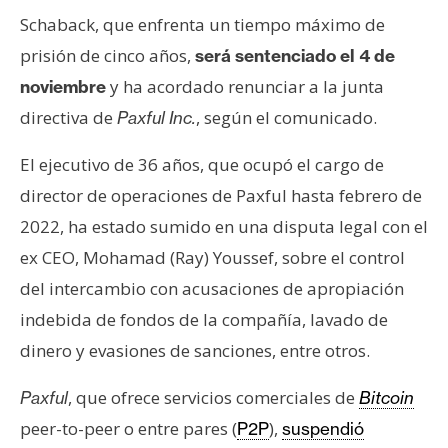
n
Schaback, que enfrenta un tiempo máximo de
t
prisión de cinco años,
será sentenciado el 4 de
a
y ha acordado renunciar a la junta
noviembre
c
t
directiva de
, según el comunicado.
Paxful Inc.
o
El ejecutivo de 36 años, que ocupó el cargo de
y
P
director de operaciones de Paxful hasta febrero de
u
2022, ha estado sumido en una disputa legal con el
b
ex CEO, Mohamad (Ray) Youssef, sobre el control
l
del intercambio con acusaciones de apropiación
i
c
indebida de fondos de la compañía, lavado de
i
dinero y evasiones de sanciones, entre otros.
d
a
, que ofrece servicios comerciales de
Paxful
Bitcoin
d
peer-to-peer o entre pares (
),
P2P
suspendió