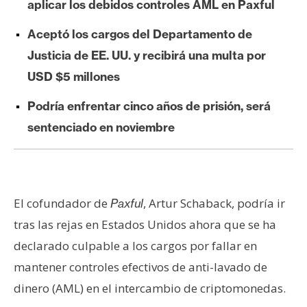
aplicar los debidos controles AML en Paxful
e
r
Aceptó los cargos del Departamento de
e
Justicia de EE. UU. y recibirá una multa por
u
USD $5 millones
m
Podría enfrentar cinco años de prisión, será
sentenciado en noviembre
I
A
A
El cofundador de
, Artur Schaback, podría ir
Paxful
n
tras las rejas en Estados Unidos ahora que se ha
á
l
declarado culpable a los cargos por fallar en
i
mantener controles efectivos de anti-lavado de
s
dinero (AML) en el intercambio de criptomonedas.
i