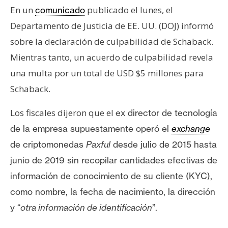
s
En un
publicado el lunes, el
comunicado
Departamento de Justicia de EE. UU. (DOJ) informó
N
sobre la declaración de culpabilidad de Schaback.
o
Mientras tanto, un acuerdo de culpabilidad revela
t
una multa por un total de USD $5 millones para
a
Schaback.
s
d
Los fiscales dijeron que el
ex director de tecnología
e
de la empresa
supuestamente
operó el
exchange
P
r
de criptomonedas
Paxful
desde julio de 2015 hasta
e
junio de 2019 sin recopilar cantidades efectivas de
n
información de conocimiento de su cliente (KYC),
s
como nombre, la fecha de nacimiento, la dirección
a
y “
otra información de identificación
”.