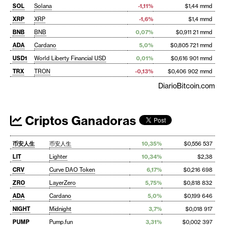
SOL
Solana
-1,11%
$1,44 mmd
XRP
XRP
-1,6%
$1,4 mmd
BNB
BNB
0,07%
$0,911 21 mmd
ADA
Cardano
5,0%
$0,805 721 mmd
USD1
World Liberty Financial USD
0,01%
$0,616 901 mmd
TRX
TRON
-0,13%
$0,406 902 mmd
DiarioBitcoin.com
Criptos Ganadoras
币安人生
币安人生
10,35%
$0,556 537
LIT
Lighter
10,34%
$2,38
CRV
Curve DAO Token
6,17%
$0,216 698
ZRO
LayerZero
5,75%
$0,818 832
ADA
Cardano
5,0%
$0,199 646
NIGHT
Midnight
3,7%
$0,018 917
PUMP
Pump.fun
3,31%
$0,002 397