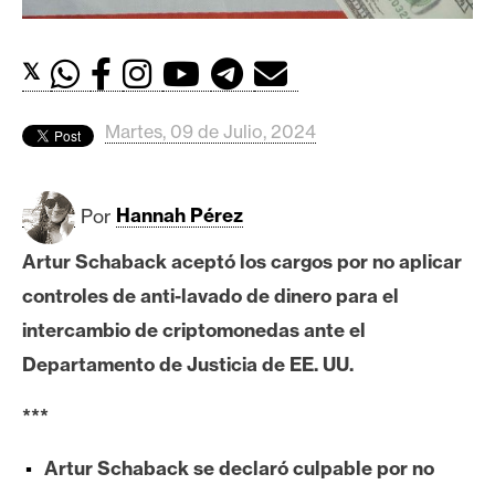
c
a
d
𝕏
o
s
Martes, 09 de Julio, 2024
B
Por
Hannah Pérez
i
t
Artur Schaback aceptó los cargos por no aplicar
c
controles de anti-lavado de dinero para el
o
i
intercambio de criptomonedas ante el
n
Departamento de Justicia de EE. UU.
***
E
t
Artur Schaback se declaró culpable por no
h