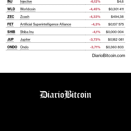
INJ
Injective
-6,12%
$4,6
WLD
Worldcoin
-4,45%
$0,301 411
ZEC
Zcash
-4,33%
$494,38
FET
Artificial Superintelligence Alliance
-4,3%
$0,137 575
SHIB
Shiba Inu
-4,1%
$0,000 004
JUP
Jupiter
-3,73%
$0,182 081
ONDO
Ondo
-3,71%
$0,360 803
DiarioBitcoin.com