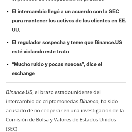
e
El intercambio llegó a un acuerdo con la SEC
r
e
para mantener los activos de los clientes en EE.
u
UU.
m
El regulador sospecha y teme que Binance.US
esté violando este trato
I
A
“Mucho ruido y pocas nueces”, dice el
exchange
A
n
, el brazo estadounidense del
Binance.US
á
intercambio de criptomonedas
, ha sido
Binance
l
acusado de no cooperar en una investigación de la
i
Comisión de Bolsa y Valores de Estados Unidos
s
i
(SEC).