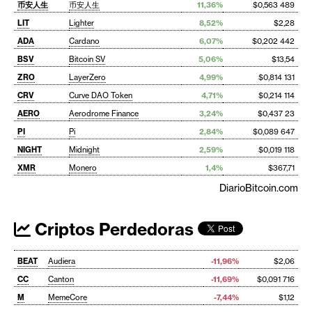
币安人生
币安人生
11,36%
$0,563 489
LIT
Lighter
8,52%
$2,28
ADA
Cardano
6,07%
$0,202 442
BSV
Bitcoin SV
5,06%
$13,54
ZRO
LayerZero
4,99%
$0,814 131
CRV
Curve DAO Token
4,71%
$0,214 114
AERO
Aerodrome Finance
3,24%
$0,437 23
PI
Pi
2,84%
$0,089 647
NIGHT
Midnight
2,59%
$0,019 118
XMR
Monero
1,4%
$367,71
DiarioBitcoin.com
Criptos Perdedoras
BEAT
Audiera
-11,96%
$2,06
CC
Canton
-11,69%
$0,091 716
M
MemeCore
-7,44%
$1,12