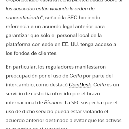
n
los acusados ​​están violando la orden de
t
consentimiento
“, señaló la SEC haciendo
a
c
referencia a un
acuerdo legal anterior
para
t
garantizar que sólo el personal local de la
o
plataforma con sede en EE. UU. tenga acceso a
y
los fondos de clientes.
P
u
En particular, los reguladores manifestaron
b
preocupación por el uso de
por parte del
Ceffu
l
i
intercambio, como destacó
.
es un
CoinDesk
Ceffu
c
servicio de custodia ofrecido por el brazo
i
internacional de
. La SEC sospecha que el
Binance
d
uso de dicho servicio pueda estar violando el
a
d
acuerdo anterior destinado a evitar que los activos