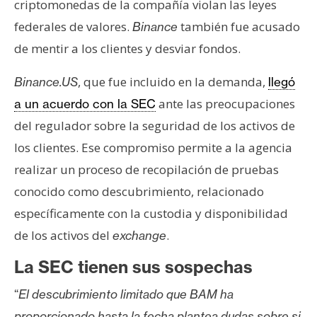
T
criptomonedas de la compañía violan las leyes
e
federales de valores.
también fue acusado
Binance
m
de mentir a los clientes y desviar fondos.
a
s
, que fue incluido en la demanda,
Binance.US
llegó
ante las preocupaciones
a un acuerdo con la SEC
R
del regulador sobre la seguridad de los activos de
e
los clientes. Ese compromiso permite a la agencia
c
realizar un proceso de recopilación de pruebas
u
r
conocido como descubrimiento, relacionado
s
específicamente con la custodia y disponibilidad
o
de los activos del
.
exchange
s
La SEC tienen sus sospechas
C
“
El descubrimiento limitado que BAM ha
o
proporcionado hasta la fecha plantea dudas sobre si