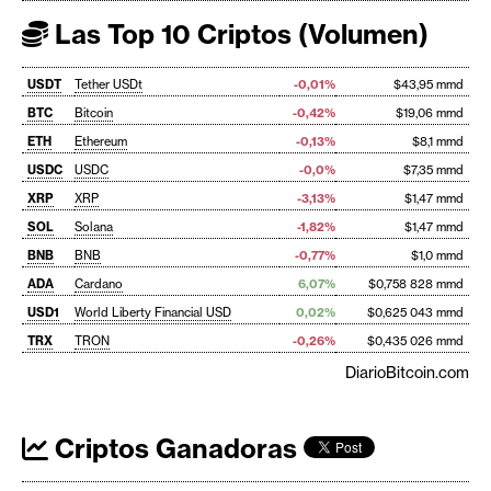
Las Top 10 Criptos (Volumen)
USDT
Tether USDt
-0,01%
$43,95 mmd
BTC
Bitcoin
-0,42%
$19,06 mmd
ETH
Ethereum
-0,13%
$8,1 mmd
USDC
USDC
-0,0%
$7,35 mmd
XRP
XRP
-3,13%
$1,47 mmd
SOL
Solana
-1,82%
$1,47 mmd
BNB
BNB
-0,77%
$1,0 mmd
ADA
Cardano
6,07%
$0,758 828 mmd
USD1
World Liberty Financial USD
0,02%
$0,625 043 mmd
TRX
TRON
-0,26%
$0,435 026 mmd
DiarioBitcoin.com
Criptos Ganadoras