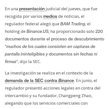
s
En una
judicial del jueves, que fue
presentación
recogida por varios
de noticias, el
medios
N
regulador federal alegó que
, el
BAM Trading
o
t
holding de
, ha proporcionado solo
Binance.US
220
a
documentos durante el proceso de descubrimiento
s
“
muchos de los cuales consisten en capturas de
d
pantalla ininteligibles y documentos sin fechas ni
e
“, dijo la SEC.
P
firmas
r
La investigación se realiza en el contexto de la
e
n
. En junio, el
demanda de la SEC contra
Binance
s
regulador presentó acciones legales en contra del
a
intercambio y su fundador, Changpeng Zhao,
alegando que los servicios comerciales con