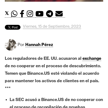
c
a
d
𝕏
o
s
Viernes, 15 de Septiembre, 2023
B
Por
Hannah Pérez
i
t
Los reguladores de EE. UU. acusaron al
exchange
c
o
de no cooperar en el proceso de descubrimiento.
i
Temen que Binance.US esté violando el acuerdo
n
para mantener los activos de clientes en el país.
***
E
La SEC acusó a Binance.US de no cooperar con
t
h
el proceso de recopilación de pruebas