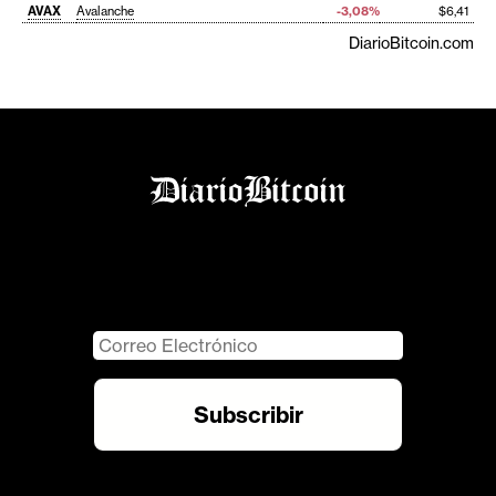
AVAX
Avalanche
-3,08%
$6,41
DiarioBitcoin.com