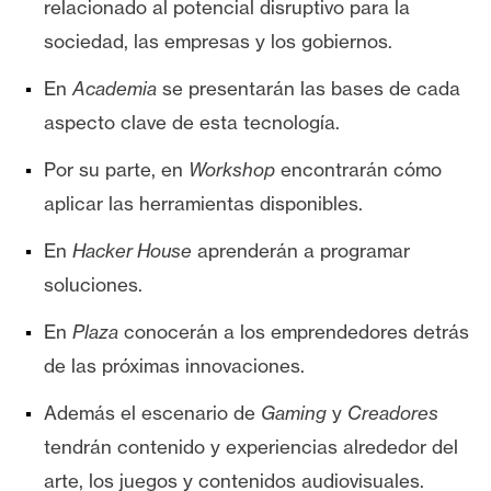
relacionado al potencial disruptivo para la
n
sociedad, las empresas y los gobiernos.
t
a
En
Academia
se presentarán las bases de cada
c
aspecto clave de esta tecnología.
t
o
Por su parte, en
Workshop
encontrarán cómo
y
aplicar las herramientas disponibles.
P
u
En
Hacker House
aprenderán a programar
b
soluciones.
l
i
En
Plaza
conocerán a los emprendedores detrás
c
de las próximas innovaciones.
i
d
Además el escenario de
Gaming
y
Creadores
a
tendrán contenido y experiencias alrededor del
d
arte, los juegos y contenidos audiovisuales.