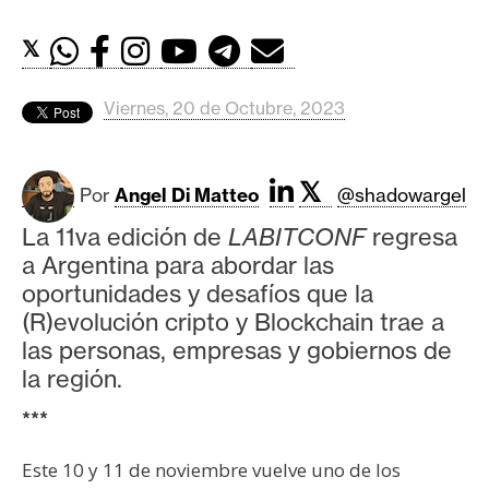
c
a
𝕏
d
o
Viernes, 20 de Octubre, 2023
s
𝕏
B
Por
Angel Di Matteo
@shadowargel
i
La 11va edición de
LABITCONF
regresa
t
a Argentina para abordar las
c
oportunidades y desafíos que la
o
(R)evolución cripto y Blockchain trae a
i
las personas, empresas y gobiernos de
n
la región.
***
E
t
Este 10 y 11 de noviembre vuelve uno de los
h