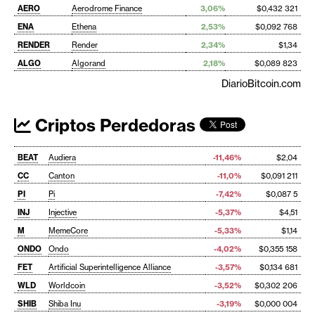
AERO
Aerodrome Finance
3,06%
$0,432 321
ENA
Ethena
2,53%
$0,092 768
RENDER
Render
2,34%
$1,34
ALGO
Algorand
2,18%
$0,089 823
DiarioBitcoin.com
Criptos Perdedoras
BEAT
Audiera
-11,46%
$2,04
CC
Canton
-11,0%
$0,091 211
PI
Pi
-7,42%
$0,087 5
INJ
Injective
-5,37%
$4,51
M
MemeCore
-5,33%
$1,14
ONDO
Ondo
-4,02%
$0,355 158
FET
Artificial Superintelligence Alliance
-3,57%
$0,134 681
WLD
Worldcoin
-3,52%
$0,302 206
SHIB
Shiba Inu
-3,19%
$0,000 004