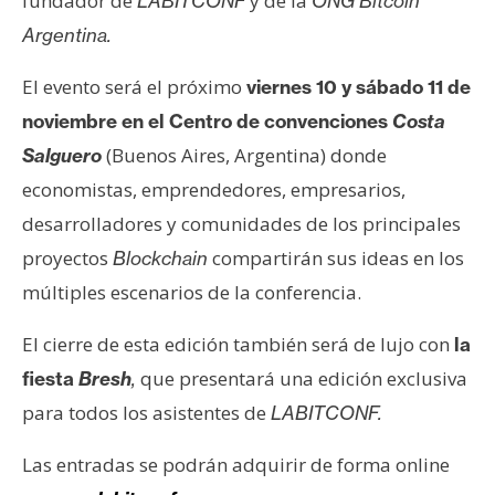
fundador de
y de la
LABITCONF
ONG Bitcoin
s
Argentina.
N
El evento será el próximo
viernes 10 y sábado 11 de
o
noviembre en el Centro de convenciones
Costa
t
(Buenos Aires, Argentina) donde
Salguero
a
economistas, emprendedores, empresarios,
s
desarrolladores y comunidades de los principales
d
e
proyectos
compartirán sus ideas en los
Blockchain
P
múltiples escenarios de la conferencia.
r
e
El cierre de esta edición también será de lujo con
la
n
que presentará una edición exclusiva
fiesta
Bresh
,
s
para todos los asistentes de
LABITCONF.
a
Las entradas se podrán adquirir de forma online