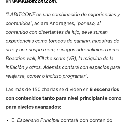
T
en
www.labitconf.com
.
e
m
“LABITCONF es una combinación de experiencias y
a
, aclara Andragnes,
contenidos”
“por eso, al
s
contenido con disertantes de lujo, se le suman
experiencias como torneos de gaming, muestras de
R
arte y un escape room, o juegos adrenalínicos como
e
Reaction wall, Kill the scam (VR), la máquina de la
c
inflación y otros. Además contará con espacios para
u
relajarse, comer o incluso programar”.
r
s
Las más de 150 charlas se dividen en
8 escenarios
o
s
con contenidos tanto para nivel principiante como
para niveles avanzados:
C
El
Escenario Principal
contará con contenido
o