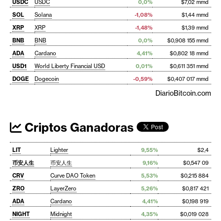
USDC
USDC
0,0%
$7,02 mmd
SOL
Solana
-1,08%
$1,44 mmd
XRP
XRP
-1,48%
$1,39 mmd
BNB
BNB
0,0%
$0,908 155 mmd
ADA
Cardano
4,41%
$0,802 18 mmd
USD1
World Liberty Financial USD
0,01%
$0,611 351 mmd
DOGE
Dogecoin
-0,59%
$0,407 017 mmd
DiarioBitcoin.com
Criptos Ganadoras
LIT
Lighter
9,55%
$2,4
币安人生
币安人生
9,16%
$0,547 09
CRV
Curve DAO Token
5,53%
$0,215 884
ZRO
LayerZero
5,26%
$0,817 421
ADA
Cardano
4,41%
$0,198 919
NIGHT
Midnight
4,35%
$0,019 028