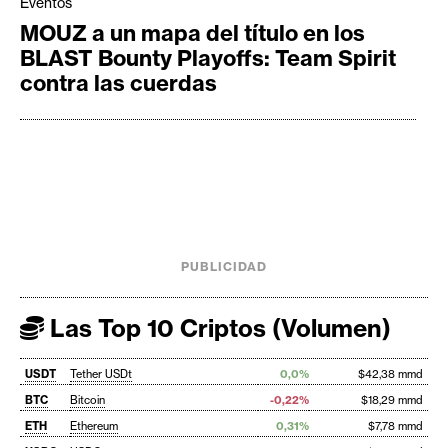
Eventos
MOUZ a un mapa del título en los
BLAST Bounty Playoffs: Team Spirit
contra las cuerdas
PUBLICIDAD
Las Top 10 Criptos (Volumen)
USDT
Tether USDt
0,0%
$42,38 mmd
BTC
Bitcoin
-0,22%
$18,29 mmd
ETH
Ethereum
0,31%
$7,78 mmd