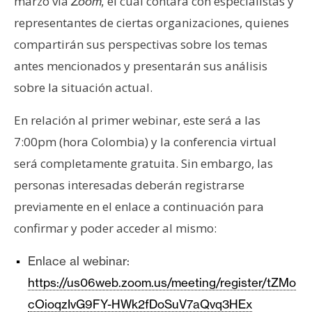
marzo vía
el cual contará con especialistas y
Zoom,
s
representantes de ciertas organizaciones, quienes
compartirán sus perspectivas sobre los temas
N
antes mencionados y presentarán sus análisis
o
sobre la situación actual.
t
a
En relación al primer webinar, este será a las
s
d
7:00pm (hora Colombia) y la conferencia virtual
e
será completamente gratuita. Sin embargo, las
P
personas interesadas deberán registrarse
r
previamente en el enlace a continuación para
e
confirmar y poder acceder al mismo:
n
s
Enlace al webinar:
a
https://us06web.zoom.us/meeting/register/tZMo
cOioqzIvG9FY-HWk2fDoSuV7aQvq3HEx