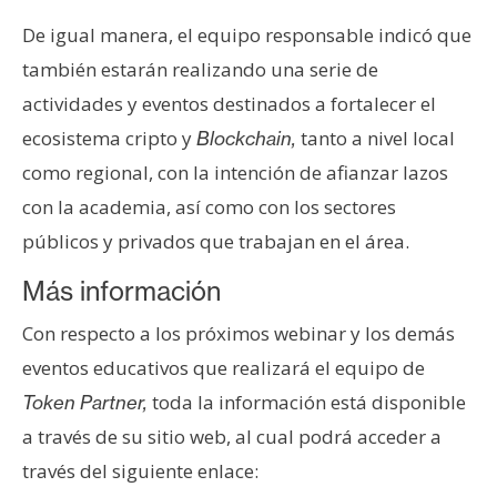
T
e
De igual manera, el equipo responsable indicó que
m
también estarán realizando una serie de
a
actividades y eventos destinados a fortalecer el
s
ecosistema cripto y
tanto a nivel local
Blockchain,
como regional, con la intención de afianzar lazos
R
con la academia, así como con los sectores
e
públicos y privados que trabajan en el área.
c
u
Más información
r
s
Con respecto a los próximos webinar y los demás
o
eventos educativos que realizará el equipo de
s
toda la información está disponible
Token Partner,
a través de su sitio web, al cual podrá acceder a
C
través del siguiente enlace:
o