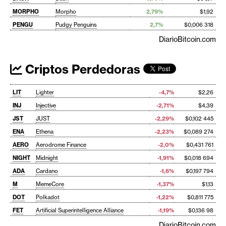
MORPHO
Morpho
2,79%
$1,92
PENGU
Pudgy Penguins
2,7%
$0,006 318
DiarioBitcoin.com
Criptos Perdedoras
LIT
Lighter
-4,7%
$2,26
INJ
Injective
-2,71%
$4,39
JST
JUST
-2,29%
$0,102 445
ENA
Ethena
-2,23%
$0,089 274
AERO
Aerodrome Finance
-2,0%
$0,431 761
NIGHT
Midnight
-1,91%
$0,018 694
ADA
Cardano
-1,6%
$0,197 794
M
MemeCore
-1,37%
$1,13
DOT
Polkadot
-1,22%
$0,811 775
FET
Artificial Superintelligence Alliance
-1,19%
$0,136 98
DiarioBitcoin.com