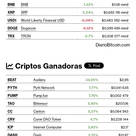
BNB
BNB
1,33%
$1,08 mmd
XRP
XRP
0,24%
$0,653 118 mmd
USD1
World Liberty Financial USD
-0,06%
$0,483 052 mmd
DOGE
Dogecoin
-0,12%
$0,395 459 mmd
TRX
TRON
0,7%
$0,308 077 mmd
DiarioBitcoin.com
Criptos Ganadoras
BEAT
Audiera
34,95%
$2,95
PYTH
Pyth Network
7,77%
$0,041 635
PUMP
Pump.fun
7,76%
$0,002 479
TAO
Bittensor
5,93%
$207,06
CC
Canton
5,37%
$0,094 543
CRV
Curve DAO Token
4,7%
$0,228 144
ICP
Internet Computer
3,83%
$2,17
DASH
Dash
3,75%
$31,97