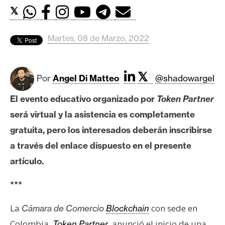
c
𝕏
a
d
o
Martes, 08 de Marzo, 2022
s
𝕏
Por
Angel Di Matteo
@shadowargel
B
i
El evento educativo organizado por
Token Partner
t
será virtual y la asistencia es completamente
c
gratuita, pero los interesados deberán inscribirse
o
a través del enlace dispuesto en el presente
i
n
artículo.
***
E
La
con sede en
Cámara de Comercio
Blockchain
t
h
Colombia,
anunció el inicio de una
Token Partner
,