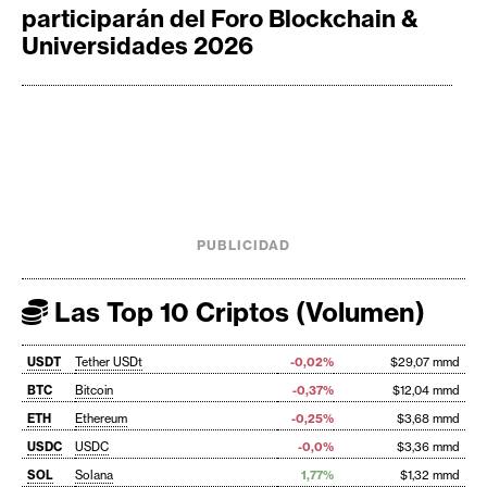
participarán del Foro Blockchain &
Universidades 2026
PUBLICIDAD
Las Top 10 Criptos (Volumen)
USDT
Tether USDt
-0,02%
$29,07 mmd
BTC
Bitcoin
-0,37%
$12,04 mmd
ETH
Ethereum
-0,25%
$3,68 mmd
USDC
USDC
-0,0%
$3,36 mmd
SOL
Solana
1,77%
$1,32 mmd