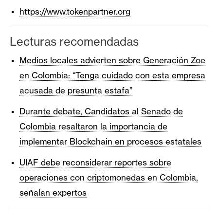
n
https://www.tokenpartner.org
t
a
Lecturas recomendadas
c
t
Medios locales advierten sobre Generación Zoe
o
en Colombia: “Tenga cuidado con esta empresa
y
acusada de presunta estafa”
P
u
Durante debate, Candidatos al Senado de
b
Colombia resaltaron la importancia de
l
i
implementar Blockchain en procesos estatales
c
UIAF debe reconsiderar reportes sobre
i
operaciones con criptomonedas en Colombia,
d
a
señalan expertos
d