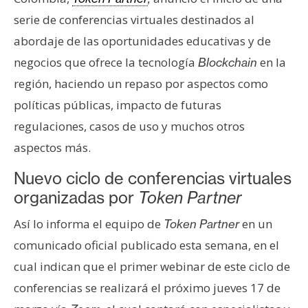
e
serie de conferencias virtuales destinados al
r
abordaje de las oportunidades educativas y de
e
negocios que ofrece la tecnología
en la
Blockchain
u
m
región, haciendo un repaso por aspectos como
políticas públicas, impacto de futuras
regulaciones, casos de uso y muchos otros
I
A
aspectos más.
Nuevo ciclo de conferencias virtuales
A
organizadas por
Token Partner
n
Así lo informa el equipo de
en un
Token Partner
á
comunicado oficial publicado esta semana, en el
l
i
cual indican que el primer webinar de este ciclo de
s
conferencias se realizará el próximo jueves 17 de
i