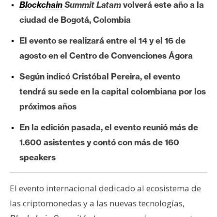
Blockchain
Summit Latam
volverá este año a la
e
ciudad de Bogotá, Colombia
r
e
El evento se realizará entre el 14 y el 16 de
u
agosto en el Centro de Convenciones Ágora
m
Según indicó Cristóbal Pereira, el evento
I
tendrá su sede en la capital colombiana por los
A
próximos años
En la edición pasada, el evento reunió más de
A
1.600 asistentes y contó con más de 160
n
speakers
á
l
i
El evento internacional dedicado al ecosistema de
s
las criptomonedas y a las nuevas tecnologías,
i