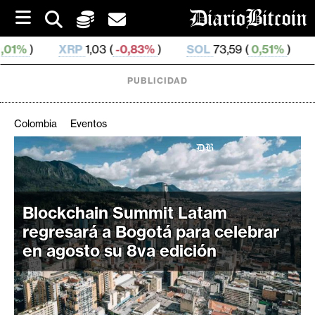
S
k
i
P
1,03 (
-0,83%
)
SOL
73,59 (
0,51%
)
TRX
0,326 627 
p
t
o
PUBLICIDAD
c
o
n
Colombia
Eventos
t
e
C
n
r
t
i
Blockchain Summit Latam
p
t
regresará a Bogotá para celebrar
o
en agosto su 8va edición
M
e
r