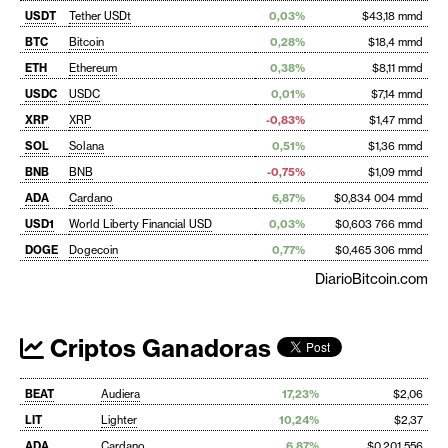
USDT
Tether USDt
0,03%
$43,18 mmd
BTC
Bitcoin
0,28%
$18,4 mmd
ETH
Ethereum
0,38%
$8,11 mmd
USDC
USDC
0,01%
$7,14 mmd
XRP
XRP
-0,83%
$1,47 mmd
SOL
Solana
0,51%
$1,36 mmd
BNB
BNB
-0,75%
$1,09 mmd
ADA
Cardano
6,87%
$0,834 004 mmd
USD1
World Liberty Financial USD
0,03%
$0,603 766 mmd
DOGE
Dogecoin
0,77%
$0,465 306 mmd
DiarioBitcoin.com
Criptos Ganadoras
BEAT
Audiera
17,23%
$2,06
LIT
Lighter
10,24%
$2,37
ADA
Cardano
6,87%
$0,201 556