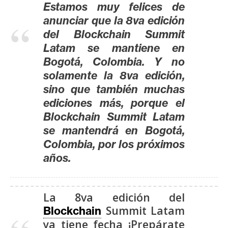
T
Estamos muy felices de
e
anunciar que la 8va edición
m
del Blockchain Summit
a
Latam se mantiene en
s
Bogotá, Colombia. Y no
solamente la 8va edición,
R
sino que también muchas
e
ediciones más, porque el
c
Blockchain Summit Latam
u
se mantendrá en Bogotá,
r
Colombia, por los próximos
s
años.
o
s
La 8va edición del
Summit Latam
Blockchain
C
ya tiene fecha ¡Prepárate
o