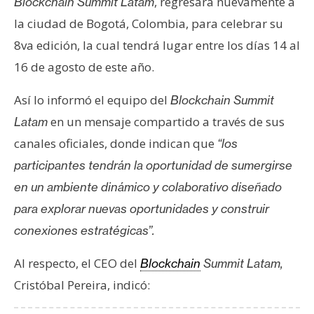
, regresará nuevamente a
Blockchain Summit Latam
s
la ciudad de Bogotá, Colombia, para celebrar su
8va edición, la cual tendrá lugar entre los días 14 al
N
16 de agosto de este año.
o
t
Así lo informó el equipo del
Blockchain Summit
a
en un mensaje compartido a través de sus
Latam
s
d
canales oficiales, donde indican que
“los
e
participantes tendrán la oportunidad de sumergirse
P
en un ambiente dinámico y colaborativo diseñado
r
para explorar nuevas oportunidades y construir
e
n
conexiones estratégicas”.
s
Al respecto, el CEO del
Blockchain
Summit Latam,
a
Cristóbal Pereira, indicó: