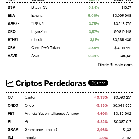
BSV
Bitcoin SV
5,24%
$13,57
ENA
Ethena
5,06%
$0,095 908
币安人生
币安人生
3,75%
$0,543 755
ZRO
LayerZero
3,57%
$0,819 148
ETHFI
ether.fi
3,11%
$0,365 439
CRV
Curve DAO Token
2,85%
$0,215 441
AAVE
Aave
2,84%
$90,62
DiarioBitcoin.com
Criptos Perdedoras
CC
Canton
-10,33%
$0,090 251
ONDO
Ondo
-5,33%
$0,349 855
FET
Artificial Superintelligence Alliance
-4,69%
$0,132 902
PI
Pi
-4,22%
$0,087 017
GRAM
Gram (prev. Toncoin)
-2,96%
$1,33
INJ
Injective
-2,9%
$4,52