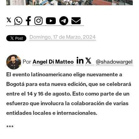
c
a
d
𝕏
o
s
Domingo, 17 de Marzo, 2024
B
𝕏
i
Por
Angel Di Matteo
@shadowargel
t
El evento latinoamericano elige nuevamente a
c
o
Bogotá para esta nueva edición, que se celebrará
i
entre el 14 y 16 de agosto. Esto como parte de un
n
esfuerzo que involucra la colaboración de varias
entidades locales e internacionales.
E
***
t
h