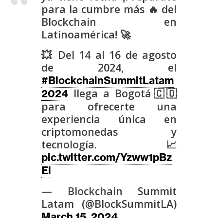
para la cumbre más 🔥 del
n
t
Blockchain en
a
Latinoamérica! 🚀
c
💥 Del 14 al 16 de agosto
t
de 2024, el
o
#BlockchainSummitLatam
y
llega a Bogotá🇨🇴
2024
P
para ofrecerte una
u
b
experiencia única en
l
criptomonedas y
i
tecnología. 📈
c
pic.twitter.com/Yzww1pBz
i
El
d
— Blockchain Summit
a
Latam (@BlockSummitLA)
d
March 15, 2024