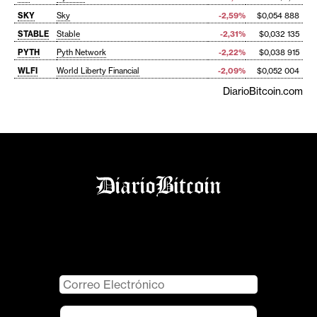
SKY
Sky
-2,59%
$0,054 888
STABLE
Stable
-2,31%
$0,032 135
PYTH
Pyth Network
-2,22%
$0,038 915
WLFI
World Liberty Financial
-2,09%
$0,052 004
DiarioBitcoin.com