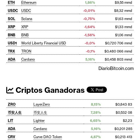
ETH
Ethereum
1,86%
$9,55 mmd
USDC
USDC
-0,01%
$8,32 mmd
SOL
Solana
-0,75%
$1,63 mmd
XRP
XRP
-1,64%
$1,33 mmd
BNB
BNB
-1,56%
$1,06 mmd
USD1
World Liberty Financial USD
-0,0%
$0,720 706 mmd
TRX
TRON
-0,1%
$0,480 066 mmd
ADA
Cardano
5,16%
$0,458 803 mmd
DiarioBitcoin.com
Criptos Ganadoras
ZRO
LayerZero
8,15%
$0,843 83
币安人生
币安人生
7,28%
$0,532 08
LIT
Lighter
6,65%
$2,23
ADA
Cardano
5,16%
$0,201 285
CRV
Curve DAO Token
4,87%
$0,213 413