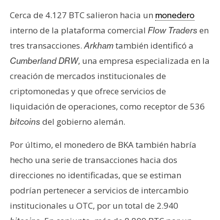
T
e
Cerca de 4.127 BTC salieron hacia un
monedero
m
interno de la plataforma comercial
en
Flow Traders
a
tres transacciones.
también identificó a
Arkham
s
, una empresa especializada en la
Cumberland DRW
creación de mercados institucionales de
R
criptomonedas y que ofrece servicios de
e
liquidación de operaciones, como receptor de 536
c
u
del gobierno alemán.
bitcoins
r
s
Por último, el monedero de BKA también habría
o
hecho una serie de transacciones hacia dos
s
direcciones no identificadas, que se estiman
podrían pertenecer a servicios de intercambio
C
institucionales u OTC, por un total de 2.940
o