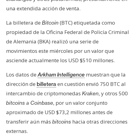
s
una extendida acción de venta.
La billetera de
(BTC) etiquetada como
Bitcoin
N
o
propiedad de la Oficina Federal de Policía Criminal
t
de Alemania (BKA) realizó una serie de
a
movimientos este miércoles por un valor que
s
asciende actualmente los USD $510 millones.
d
e
Los datos de
muestran que la
Arkham Intelligence
P
dirección de
en cuestión envió 750 BTC al
billetera
r
e
intercambio de criptomonedas
, y otros 500
Kraken
n
a
, por un valor conjunto
bitcoins
Coinbase
s
aproximado de USD $73,2 millones antes de
a
transferir aún más
hacia otras direcciones
bitcoins
externas.