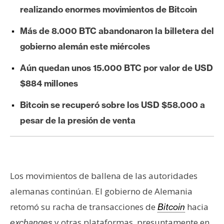
e
realizando enormes movimientos de Bitcoin
r
Más de 8.000 BTC abandonaron la billetera del
e
u
gobierno alemán este miércoles
m
Aún quedan unos 15.000 BTC por valor de USD
$884 millones
I
Bitcoin se recuperó sobre los USD $58.000 a
A
pesar de la presión de venta
A
n
á
Los movimientos de ballena de las autoridades
l
i
alemanas continúan. El gobierno de Alemania
s
retomó su racha de transacciones de
hacia
Bitcoin
i
y otras plataformas, presuntamente en
exchanges