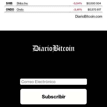
SHIB
Shiba Inu
-3,54%
$0,000 004
ONDO
Ondo
-3,41%
$0,370 817
DiarioBitcoin.com