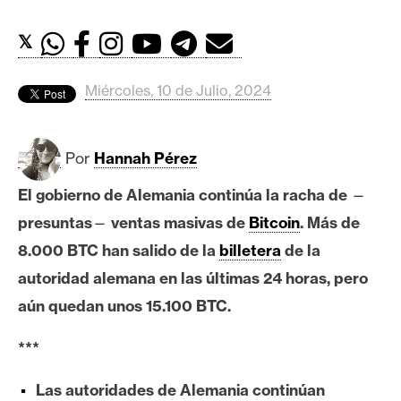
c
a
𝕏
d
o
s
Miércoles, 10 de Julio, 2024
B
Por
Hannah Pérez
i
El gobierno de Alemania continúa la racha de
—
t
c
presuntas
—
ventas masivas de
Bitcoin
. Más de
o
8.000 BTC han salido de la
billetera
de la
i
autoridad alemana en las últimas 24 horas, pero
n
aún quedan unos 15.100 BTC.
***
E
t
Las autoridades de Alemania continúan
h