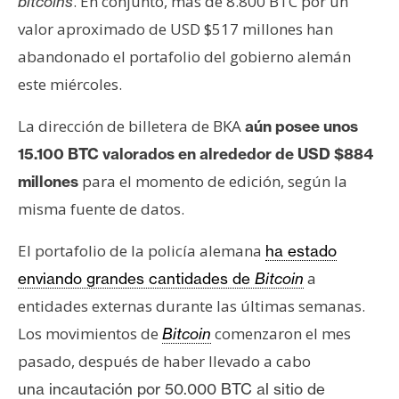
. En conjunto, más de 8.800 BTC por un
bitcoins
n
valor aproximado de USD $517 millones han
t
abandonado el portafolio del gobierno alemán
a
c
este miércoles.
t
o
La dirección de billetera de BKA
aún posee unos
y
15.100 BTC valorados en alrededor de USD $884
P
para el momento de edición, según la
millones
u
misma fuente de datos.
b
l
El portafolio de la policía alemana
ha estado
i
a
enviando grandes cantidades de
Bitcoin
c
i
entidades externas durante las últimas semanas.
d
Los movimientos de
comenzaron el mes
Bitcoin
a
pasado, después de haber llevado a cabo
d
una
incautación por 50.000 BTC
al sitio de