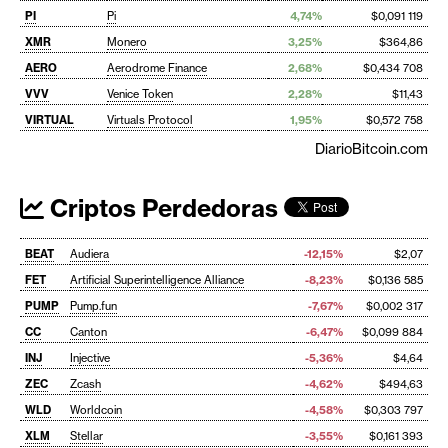
PI
Pi
4,74%
$0,091 119
XMR
Monero
3,25%
$364,86
AERO
Aerodrome Finance
2,68%
$0,434 708
VVV
Venice Token
2,28%
$11,43
VIRTUAL
Virtuals Protocol
1,95%
$0,572 758
DiarioBitcoin.com
Criptos Perdedoras
BEAT
Audiera
-12,15%
$2,07
FET
Artificial Superintelligence Alliance
-8,23%
$0,136 585
PUMP
Pump.fun
-7,67%
$0,002 317
CC
Canton
-6,47%
$0,099 884
INJ
Injective
-5,36%
$4,64
ZEC
Zcash
-4,62%
$494,63
WLD
Worldcoin
-4,58%
$0,303 797
XLM
Stellar
-3,55%
$0,161 393