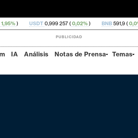
SDT
0,999 257 (
0,02%
)
BNB
591,9 (
0,0%
)
USDC
0
PUBLICIDAD
um
IA
Análisis
Notas de Prensa
Temas