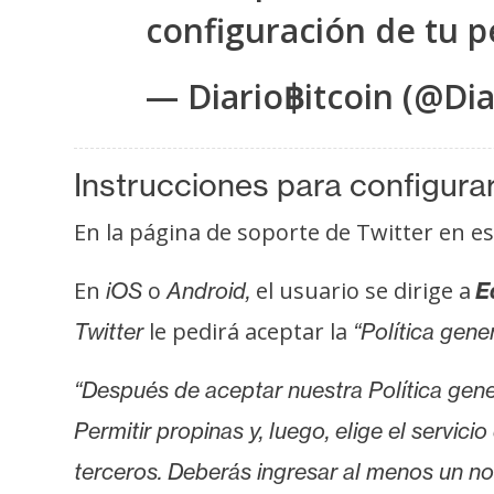
o
configuración de tu p
s
— Diario฿itcoin (@Dia
C
o
n
Instrucciones para configurar
t
En la página de soporte de Twitter en 
a
c
En
o
el usuario se dirige a
iOS
Android,
Ed
t
o
le pedirá aceptar la
Twitter
“Política gene
y
P
“Después de aceptar nuestra Política gene
u
Permitir propinas y, luego, elige el servic
b
terceros. Deberás ingresar al menos un no
l