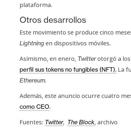
i
plataforma.
c
i
Otros desarrollos
d
Este movimiento se produce cinco mes
a
d
en dispositivos móviles.
Lightning
Asimismo, en enero,
otorgó a los
Twitter
La fu
perfil sus tokens no fungibles (NFT).
Ethereum.
Además, este anuncio ocurre cuatro mese
.
como CEO
Fuentes:
, archivo
Twitter
,
The Block