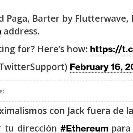
d Paga, Barter by Flutterwave,
address.
m
ting for? Here’s how:
https://t
TwitterSupport)
February 16, 
e:
ximalismos con Jack fuera de la
 tu dirección
para 
#Ethereum