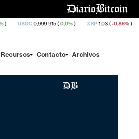
,999 915 (
0,0%
)
XRP
1,03 (
-0,86%
)
SOL
73,8 (
1,
Recursos
Contacto
Archivos