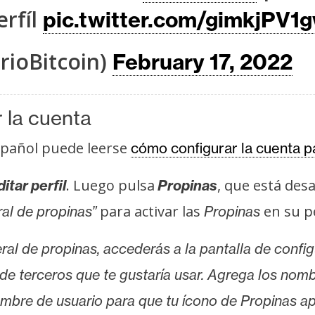
erfíl
pic.twitter.com/gimkjPV1
rioBitcoin)
February 17, 2022
 la cuenta
español puede leerse
cómo configurar la cuenta p
. Luego pulsa
, que está des
itar perfil
Propinas
para activar las
en su pe
ral de propinas”
Propinas
ral de propinas, accederás a la pantalla de config
io de terceros que te gustaría usar. Agrega los nom
mbre de usuario para que tu ícono de Propinas apar