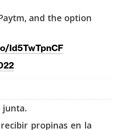
 Paytm, and the option
.co/Id5TwTpnCF
2022
 junta.
recibir propinas en la