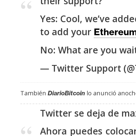
their support?
s
a
Yes: Cool, we’ve adde
to add your
Ethereu
T
e
No: What are you wai
m
a
— Twitter Support (@
s
R
También
lo anunció anoch
DiarioBitcoin
e
c
Twitter se deja de ma
u
r
Ahora puedes colocar
s