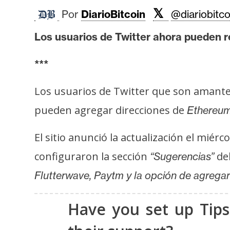
i
𝕏
Por
DiarioBitcoin
@diariobitco
s
i
Los usuarios de Twitter ahora pueden re
s
***
N
Los usuarios de Twitter que son amante
o
pueden agregar direcciones de
Ethereu
t
a
El sitio anunció la actualización el miérc
s
d
configuraron la sección
del
“Sugerencias”
e
Flutterwave, Paytm y la opción de agregar
P
r
Have you set up Tips 
e
n