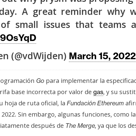
today. A great reminder why w
of small issues that teams a
w29OsYqD
en (@vdWijden)
March 15, 2022
programación
para implementar la especifica
Go
arifa base incorrecta por valor de
, y su sust
gas
hoja de ruta oficial, la
afir
Fundación Ethereum
e 2022. Sin embargo, algunas funciones, como la
diatamente después de
ya que los de
The Merge,