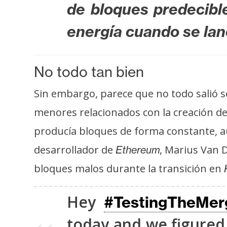
i
de bloques predecibl
c
energía cuando se lanc
i
d
a
No todo tan bien
d
Sin embargo, parece que no todo salió 
menores relacionados con la creación de
producía bloques de forma constante,
desarrollador de
Marius Van D
Ethereum,
bloques malos durante la transición en
K
Hey
#TestingTheMer
today and we figured