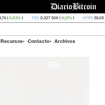
TRX
0,327 506 (
0,13%
)
HYPE
55,05 (
-1,51%
)
D
Recursos
Contacto
Archivos