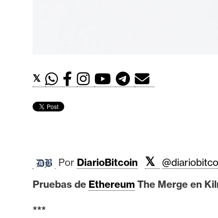
t
h
e
r
e
u
𝕏
m
I
A
𝕏
Por
DiarioBitcoin
@diariobitco
A
Pruebas de
Ethereum
The Merge en Kiln
n
á
***
l