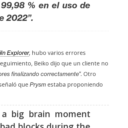
 99,98 % en el uso de
de 2022”.
hubo varios errores
ln Explorer
,
seguimiento, Beiko dijo que un cliente no
. Otro
dores finalizando correctamente”
señaló que
estaba proponiendo
Prysm
a big brain moment
bad blocks during the