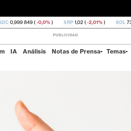
(
-0,0%
)
XRP
1,02 (
-2,01%
)
SOL
73,74 (
0,53%
)
PUBLICIDAD
um
IA
Análisis
Notas de Prensa
Temas