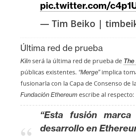
o
pic.twitter.com/c4p
s
— Tim Beiko | timbei
C
o
Última red de prueba
n
t
será la última red de prueba de
Kiln
The 
a
públicas existentes.
implica toma
“Merge”
c
t
fusionarla con la Capa de Consenso de l
o
escribe al respecto:
Fundación Ethereum
y
P
“Esta fusión marca 
u
b
desarrollo en Ethereu
l