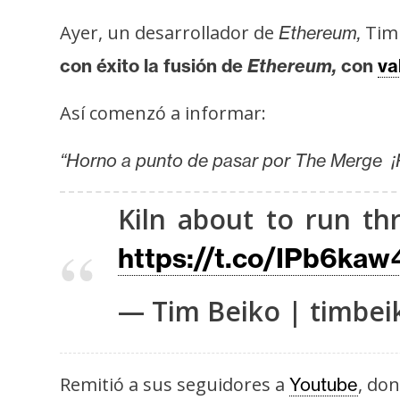
i
Ayer, un desarrollador de
Tim 
Ethereum,
s
i
con éxito la fusión de
Ethereum,
con
va
s
Así comenzó a informar:
N
“Horno a punto de pasar por The Merge ¡
o
t
Kiln about to run th
a
s
https://t.co/IPb6kaw4
d
e
— Tim Beiko | timbei
P
r
e
Remitió a sus seguidores a
, don
Youtube
n