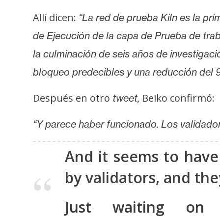
s
Allí dicen:
“La red de prueba Kiln es la pr
a
de Ejecución de la capa de Prueba de trab
la culminación de seis años de investigac
T
e
bloqueo predecibles y una reducción del 99
m
a
Después en otro
Beiko confirmó:
tweet,
s
“Y parece haber funcionado. Los validador
R
And it seems to have
e
c
by validators, and th
u
r
Just waiting on
s