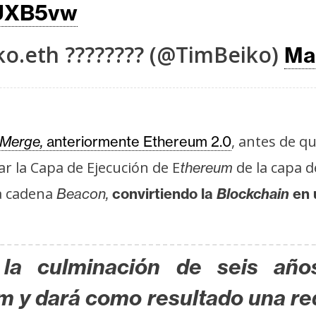
1UXB5vw
ko.eth ???????? (@TimBeiko)
Ma
, antes de q
Merge,
anteriormente Ethereum 2.0
r la Capa de Ejecución de E
de la capa d
thereum
a cadena
Beacon,
convirtiendo la
Blockchain
en 
la culminación de seis año
m y dará como resultado una r