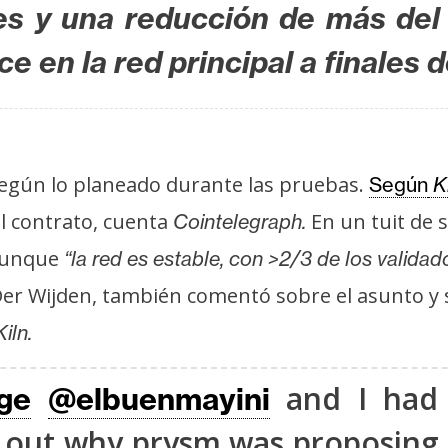
es y una reducción de más del
e en la red principal a finales 
según lo planeado durante las pruebas.
Según
Ki
l contrato, cuenta
En un tuit de 
Cointelegraph.
 aunque
“la red es estable, con >2/3 de los valida
er Wijden, también comentó sobre el asunto y 
iln.
and I had 
ge
@elbuenmayini
 out why prysm was proposing 