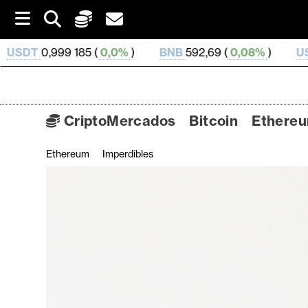
S
k
i
85 (
0,0%
)
BNB
592,69 (
0,08%
)
USDC
0,999 849 
p
t
o
c
o
CriptoMercados
Bitcoin
Ethere
n
t
Ethereum
Imperdibles
C
e
n
r
t
i
p
t
o
M
e