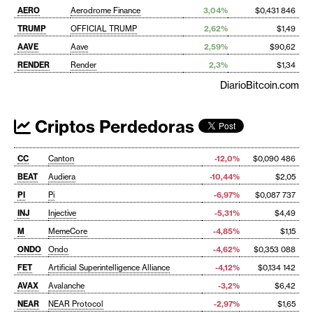
AERO
Aerodrome Finance
3,04%
$0,431 846
TRUMP
OFFICIAL TRUMP
2,62%
$1,49
AAVE
Aave
2,59%
$90,62
RENDER
Render
2,3%
$1,34
DiarioBitcoin.com
Criptos Perdedoras
CC
Canton
-12,0%
$0,090 486
BEAT
Audiera
-10,44%
$2,05
PI
Pi
-6,97%
$0,087 737
INJ
Injective
-5,31%
$4,49
M
MemeCore
-4,85%
$1,15
ONDO
Ondo
-4,62%
$0,353 088
FET
Artificial Superintelligence Alliance
-4,12%
$0,134 142
AVAX
Avalanche
-3,2%
$6,42
NEAR
NEAR Protocol
-2,97%
$1,65