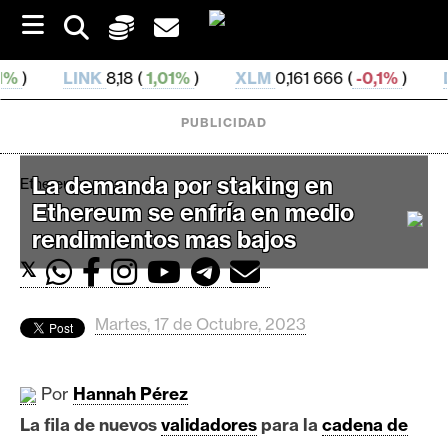
S
k
i
p
NK
8,18 (
1,01%
)
XLM
0,161 666 (
-0,1%
)
DAI
0,999 65
t
o
PUBLICIDAD
c
o
n
La demanda por staking en
Ethereum
t
Ethereum se enfría en medio
e
C
n
rendimientos mas bajos
r
t
𝕏
i
p
t
Martes, 17 de Octubre, 2023
o
M
Por
Hannah Pérez
e
La fila de nuevos
r
validadores
para la
cadena de