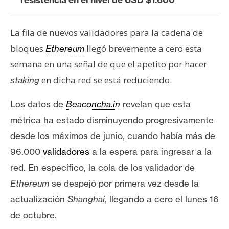
e
r
La fila de nuevos validadores para la cadena de
e
u
bloques
llegó brevemente a cero esta
Ethereum
m
semana en una señal de que el apetito por hacer
en dicha red se está reduciendo.
staking
I
Los datos de
Beaconcha.in
revelan que esta
A
métrica ha estado disminuyendo progresivamente
desde los máximos de junio, cuando había más de
A
96.000
validadores
a la espera para ingresar a la
n
red. En específico, la cola de los validador de
á
l
Ethereum
se despejó por primera vez desde la
i
actualización
Shanghai
, llegando a cero el lunes 16
s
de octubre.
i