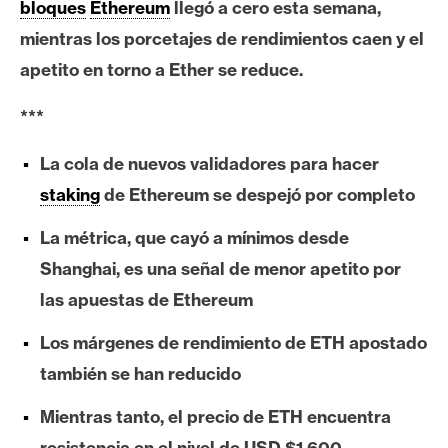
c
bloques
Ethereum
llegó a cero esta semana,
a
mientras los porcetajes de rendimientos caen y el
d
apetito en torno a Ether se reduce.
o
s
***
La cola de nuevos validadores para hacer
B
staking
de Ethereum se despejó por completo
i
t
La métrica, que cayó a mínimos desde
c
Shanghai, es una señal de menor apetito por
o
i
las apuestas de Ethereum
n
Los márgenes de rendimiento de ETH apostado
también se han reducido
E
t
Mientras tanto, el precio de ETH encuentra
h
resistencia en el nivel de USD $1.600