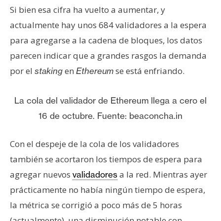
s
Si bien esa cifra ha vuelto a aumentar, y
actualmente hay unos 684 validadores a la espera
N
para agregarse a la cadena de bloques, los datos
o
parecen indicar que a grandes rasgos la demanda
t
por el
en
se está enfriando.
staking
Ethereum
a
s
d
La cola del validador de Ethereum llega a cero el
e
16 de octubre. Fuente: beaconcha.in
P
r
Con el despeje de la cola de los validadores
e
también se acortaron los tiempos de espera para
n
agregar nuevos
a la red. Mientras ayer
s
validadores
a
prácticamente no había ningún tiempo de espera,
la métrica se corrigió a poco más de 5 horas
(actualmente), una disminución notable con