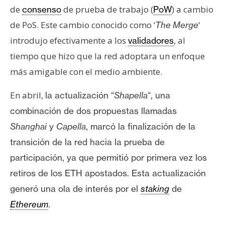
n
de
de prueba de trabajo (
) a cambio
consenso
PoW
t
de PoS. Este cambio conocido como ‘
‘
The Merge
a
introdujo efectivamente a los
, al
validadores
c
tiempo que hizo que la red adoptara un enfoque
t
o
más amigable con el medio ambiente.
y
En abril,
la
actualización “
Shapella
“, una
P
u
combinación de dos propuestas llamadas
b
Shanghai
y
Capella
,
marcó la finalización de la
l
transición de la red hacia la prueba de
i
participación, ya que permitió por primera vez los
c
i
retiros de los ETH apostados. Esta actualización
d
generó una ola de interés por el
staking
de
a
Ethereum
.
d