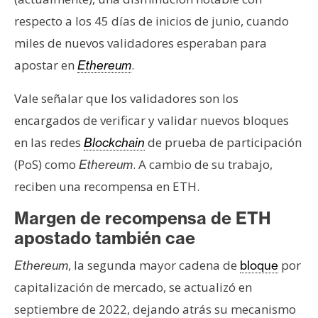
T
e
respecto a los 45 días de inicios de junio, cuando
m
miles de nuevos validadores esperaban para
a
apostar en
.
Ethereum
s
Vale señalar que los validadores son los
encargados de verificar y validar nuevos bloques
R
e
en las redes
de prueba de participación
Blockchain
c
(PoS) como
. A cambio de su trabajo,
Ethereum
u
reciben una recompensa en ETH.
r
s
Margen de recompensa de ETH
o
apostado también cae
s
, la segunda mayor cadena de
por
Ethereum
bloque
capitalización de mercado, se actualizó en
C
septiembre de 2022, dejando atrás su mecanismo
o