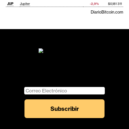
JUP
Jupiter
-2,9%
$0,181 311
DiarioBitcoin.com