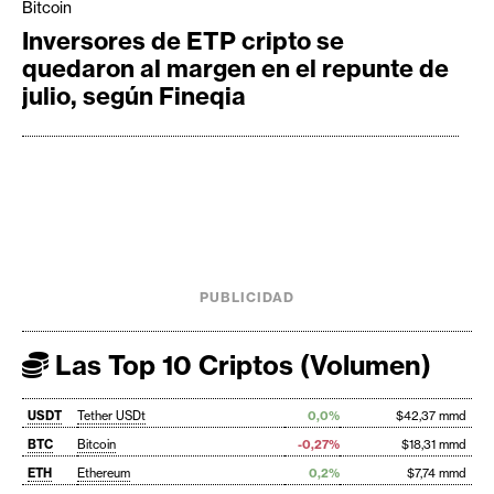
Bitcoin
Inversores de ETP cripto se
quedaron al margen en el repunte de
julio, según Fineqia
PUBLICIDAD
Las Top 10 Criptos (Volumen)
USDT
Tether USDt
0,0%
$42,37 mmd
BTC
Bitcoin
-0,27%
$18,31 mmd
ETH
Ethereum
0,2%
$7,74 mmd