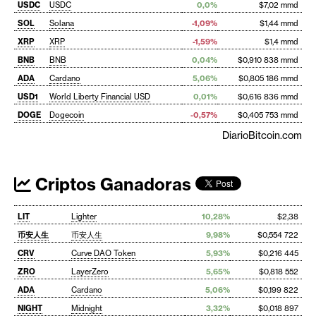
USDC
USDC
0,0%
$7,02 mmd
SOL
Solana
-1,09%
$1,44 mmd
XRP
XRP
-1,59%
$1,4 mmd
BNB
BNB
0,04%
$0,910 838 mmd
ADA
Cardano
5,06%
$0,805 186 mmd
USD1
World Liberty Financial USD
0,01%
$0,616 836 mmd
DOGE
Dogecoin
-0,57%
$0,405 753 mmd
DiarioBitcoin.com
Criptos Ganadoras
LIT
Lighter
10,28%
$2,38
币安人生
币安人生
9,98%
$0,554 722
CRV
Curve DAO Token
5,93%
$0,216 445
ZRO
LayerZero
5,65%
$0,818 552
ADA
Cardano
5,06%
$0,199 822
NIGHT
Midnight
3,32%
$0,018 897