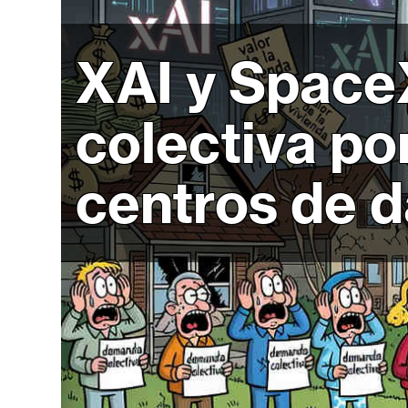
r
c
a
XAI y Space
d
o
colectiva po
s
centros de d
B
i
t
c
o
i
n
E