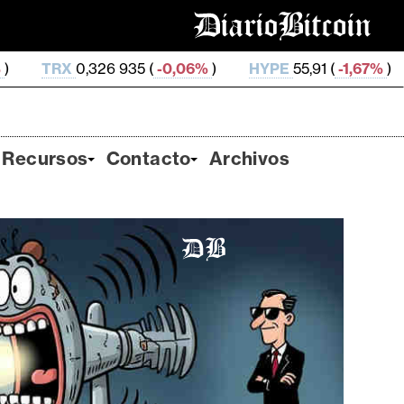
935 (
-0,06%
)
HYPE
55,91 (
-1,67%
)
DOGE
0,068 8
Recursos
Contacto
Archivos