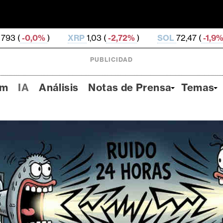
XRP
1,03 (
-2,72%
)
SOL
72,47 (
-1,9%
)
TRX
0,326 
PUBLICIDAD
um
IA
Análisis
Notas de Prensa
Temas