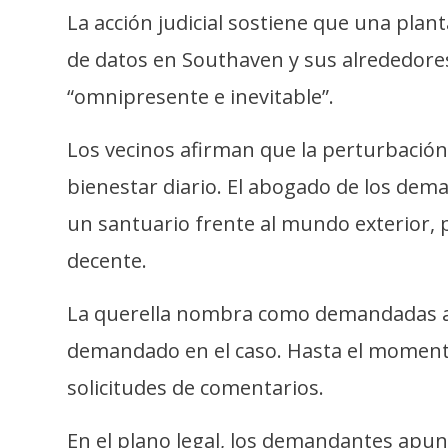
i
La acción judicial sostiene que una plan
c
de datos en Southaven y sus alrededore
i
d
“omnipresente e inevitable”.
a
d
Los vecinos afirman que la perturbación
bienestar diario. El abogado de los dem
un santuario frente al mundo exterior, p
decente.
La querella nombra como demandadas a x
demandado en el caso. Hasta el momento 
solicitudes de comentarios.
En el plano legal, los demandantes apunt