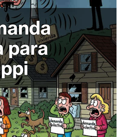
emanda
a para
ippi