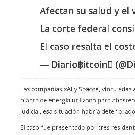
s
Afectan su salud y el 
a
La corte federal cons
T
e
El caso resalta el cos
m
a
— Diario฿itcoin (@Di
s
R
Las compañías xAI y SpaceX, vinculadas
e
planta de energía utilizada para abastec
c
judicial, esa situación habría deteriorad
u
r
El caso fue presentado por tres resident
s