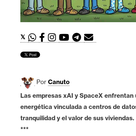
t
h
e
r
𝕏
e
u
m
I
Por
Canuto
A
Las empresas xAI y SpaceX enfrentan u
energética vinculada a centros de dato
A
n
tranquilidad y el valor de sus viviendas.
á
***
l