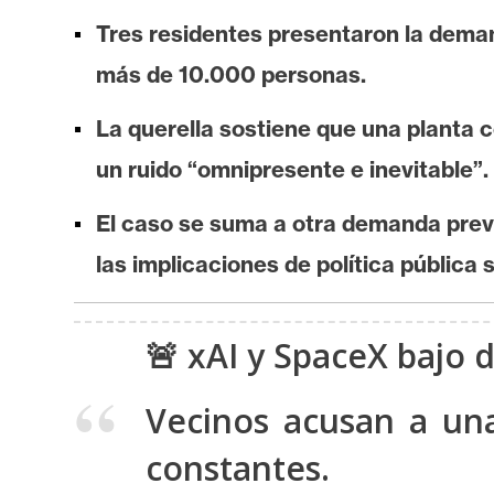
i
Tres residentes presentaron la deman
s
i
más de 10.000 personas.
s
La querella sostiene que una planta 
un ruido “omnipresente e inevitable”.
N
o
El caso se suma a otra demanda previ
t
las implicaciones de política pública 
a
s
d
🚨 xAI y SpaceX bajo 
e
P
Vecinos acusan a una
r
e
constantes.
n