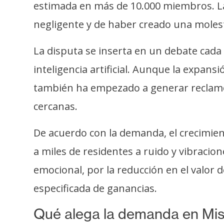
o
estimada en más de 10.000 miembros. L
s
negligente y de haber creado una molesti
La disputa se inserta en un debate cada 
C
o
inteligencia artificial. Aunque la expans
n
también ha empezado a generar reclamo
t
cercanas.
a
c
De acuerdo con la demanda, el crecimie
t
o
a miles de residentes a ruido y vibra
y
emocional, por la reducción en el valor 
P
u
especificada de ganancias.
b
Qué alega la demanda en Mis
l