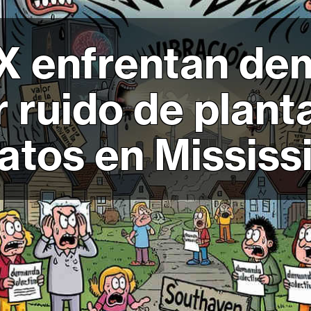
X enfrentan d
r ruido de plant
atos en Mississ