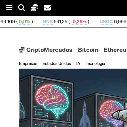
S
k
i
BNB
591,25 (
-0,29%
)
USDC
0,999 793 (
-0,0%
)
p
t
o
c
o
CriptoMercados
Bitcoin
Ethere
n
t
Empresas
Estados Unidos
IA
Tecnología
C
e
n
r
t
i
p
t
o
M
e