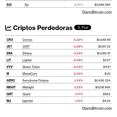
SUI
Sui
4,37%
$0,696 993
DiarioBitcoin.com
Criptos Perdedoras
CRO
Cronos
-5,32%
$0,049 85
JST
JUST
-3,99%
$0,101 32
ENA
Ethena
-3,33%
$0,090 57
LIT
Lighter
-3,08%
$2,27
VVV
Venice Token
-3,04%
$11,21
M
MemeCore
-2,24%
$1,13
AERO
Aerodrome Finance
-1,24%
$0,436 324
NIGHT
Midnight
-1,23%
$0,018 866
QNT
Quant
-1,17%
$59,2
INJ
Injective
-1,15%
$4,44
DiarioBitcoin.com