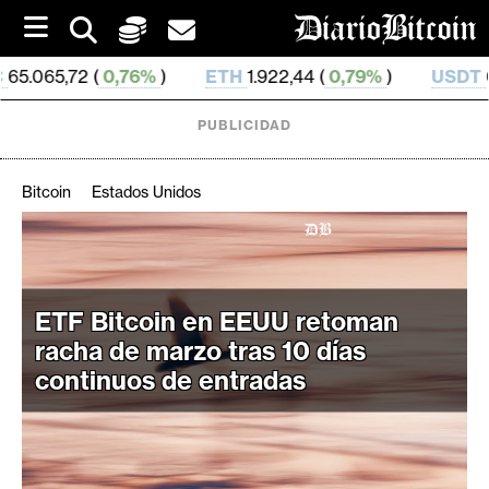
S
k
i
,76%
)
ETH
1.922,44 (
0,79%
)
USDT
0,999 306 (
0
p
t
o
PUBLICIDAD
c
o
n
Bitcoin
Estados Unidos
t
e
C
n
r
t
i
ETF Bitcoin en EEUU retoman
p
racha de marzo tras 10 días
t
continuos de entradas
o
M
e
r