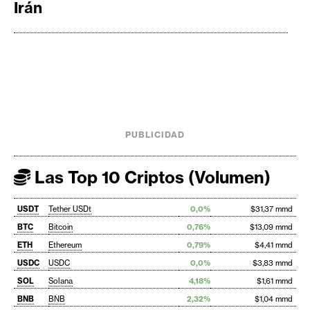
Irán
PUBLICIDAD
Las Top 10 Criptos (Volumen)
USDT
Tether USDt
0,0%
$31,37 mmd
BTC
Bitcoin
0,76%
$13,09 mmd
ETH
Ethereum
0,79%
$4,41 mmd
USDC
USDC
0,0%
$3,83 mmd
SOL
Solana
4,18%
$1,61 mmd
BNB
BNB
2,32%
$1,04 mmd