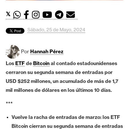
c
a
𝕏
d
o
s
Sábado, 25 de Mayo, 2024
B
Por
Hannah Pérez
i
Los
ETF
de
Bitcoin
al contado estadounidenses
t
c
cerraron su segunda semana de entradas por
o
USD $252 millones, un acumulado de más de 1,7
i
mil millones de dólares en los últimos 10 días.
n
***
E
Vuelve la racha de entradas de marzo: los ETF
t
Bitcoin cierran su segunda semana de entradas
h