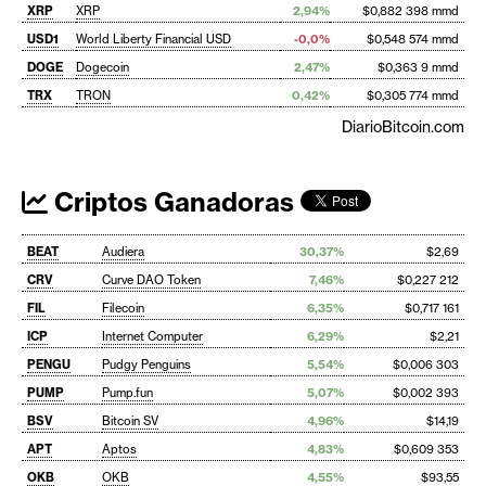
XRP
XRP
2,94%
$0,882 398 mmd
USD1
World Liberty Financial USD
-0,0%
$0,548 574 mmd
DOGE
Dogecoin
2,47%
$0,363 9 mmd
TRX
TRON
0,42%
$0,305 774 mmd
DiarioBitcoin.com
Criptos Ganadoras
BEAT
Audiera
30,37%
$2,69
CRV
Curve DAO Token
7,46%
$0,227 212
FIL
Filecoin
6,35%
$0,717 161
ICP
Internet Computer
6,29%
$2,21
PENGU
Pudgy Penguins
5,54%
$0,006 303
PUMP
Pump.fun
5,07%
$0,002 393
BSV
Bitcoin SV
4,96%
$14,19
APT
Aptos
4,83%
$0,609 353
OKB
OKB
4,55%
$93,55