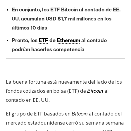
e
En conjunto, los ETF Bitcoin al contado de EE.
r
UU. acumulan USD $1,7 mil millones en los
e
u
últimos 10 días
m
Pronto, los
ETF
de
Ethereum
al contado
podrían hacerles competencia
I
A
La buena fortuna está nuevamente del lado de los
A
n
fondos cotizados en bolsa (ETF) de
al
Bitcoin
á
contado en EE. UU.
l
i
El grupo de ETF basados en
al contado del
Bitcoin
s
mercado estadounidense cerró su semana semana
i