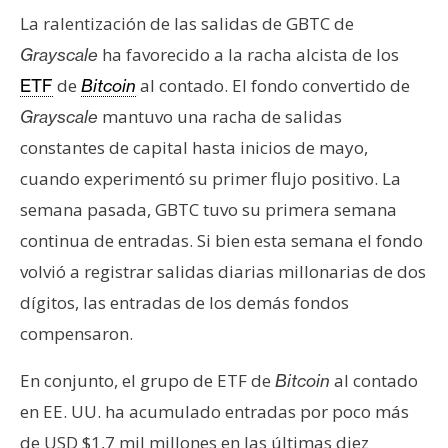
n
La ralentización de las salidas de GBTC de
t
ha favorecido a la racha alcista de los
Grayscale
a
de
al contado. El fondo convertido de
ETF
Bitcoin
c
t
mantuvo una racha de salidas
Grayscale
o
constantes de capital hasta inicios de mayo,
y
cuando experimentó su primer flujo positivo. La
P
semana pasada, GBTC tuvo su primera semana
u
continua de entradas. Si bien esta semana el fondo
b
l
volvió a registrar salidas diarias millonarias de dos
i
dígitos, las entradas de los demás fondos
c
compensaron.
i
d
En conjunto, el grupo de ETF de
al contado
Bitcoin
a
en EE. UU. ha acumulado entradas por poco más
d
de USD $1,7 mil millones en las últimas diez