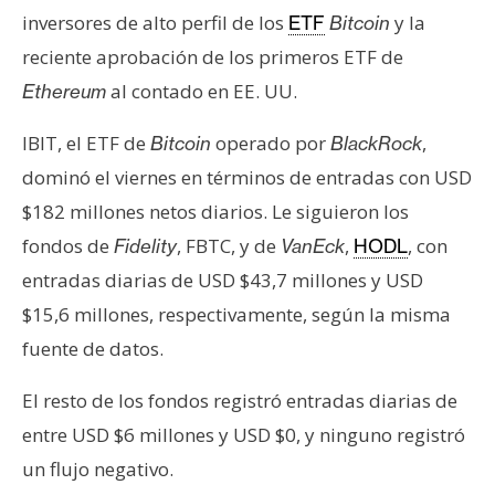
T
inversores de alto perfil de los
y la
ETF
Bitcoin
e
m
reciente aprobación de los primeros ETF de
a
al contado en EE. UU.
Ethereum
s
IBIT, el ETF de
operado por
,
Bitcoin
BlackRock
dominó el viernes en términos de entradas con USD
R
$182 millones netos diarios. Le siguieron los
e
c
fondos de
, FBTC, y de
,
, con
Fidelity
VanEck
HODL
u
entradas diarias de USD $43,7 millones y USD
r
$15,6 millones, respectivamente, según la misma
s
fuente de datos.
o
s
El resto de los fondos registró entradas diarias de
entre USD $6 millones y USD $0, y ninguno registró
C
un flujo negativo.
o