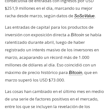
consecutiva de entradas con ingresos por USD
s
$251,9 millones en el día, marcando su mejor
racha desde marzo, según datos de
.
SoSoValue
N
o
Las entradas de capital para los productos de
t
inversión con exposición directa a
se había
Bitcoin
a
ralentizado durante abril, luego de haber
s
d
registrado un interés masivo de los inversores en
e
marzo, acaparando un récord más de 1.000
P
millones de dólares al día. Eso coincidió con un
r
máximo de precio histórico para
, que en
Bitcoin
e
n
marzo superó los USD $73.000.
s
Las cosas han cambiado en el último mes en medio
a
de una serie de factores positivos en el mercado,
entre los que se incluyen la revelación de los