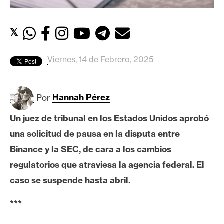
c
a
d
𝕏
o
s
Viernes, 14 de Febrero, 2025
B
Por
Hannah Pérez
i
t
Un juez de tribunal en los Estados Unidos aprobó
c
una solicitud de pausa en la disputa entre
o
i
Binance y la SEC, de cara a los cambios
n
regulatorios que atraviesa la agencia federal. El
caso se suspende hasta abril.
E
***
t
h