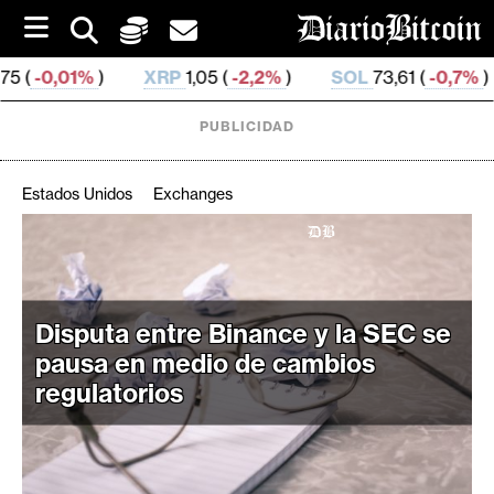
S
k
i
XRP
1,05 (
-2,2%
)
SOL
73,61 (
-0,7%
)
TRX
0,32
p
t
o
PUBLICIDAD
c
o
n
Estados Unidos
Exchanges
t
e
C
n
r
t
i
Disputa entre Binance y la SEC se
p
t
pausa en medio de cambios
o
regulatorios
M
e
r