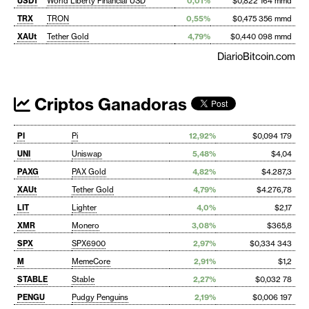
USD1
World Liberty Financial USD
0,01%
$0,822 164 mmd
TRX
TRON
0,55%
$0,475 356 mmd
XAUt
Tether Gold
4,79%
$0,440 098 mmd
DiarioBitcoin.com
Criptos Ganadoras
PI
Pi
12,92%
$0,094 179
UNI
Uniswap
5,48%
$4,04
PAXG
PAX Gold
4,82%
$4.287,3
XAUt
Tether Gold
4,79%
$4.276,78
LIT
Lighter
4,0%
$2,17
XMR
Monero
3,08%
$365,8
SPX
SPX6900
2,97%
$0,334 343
M
MemeCore
2,91%
$1,2
STABLE
Stable
2,27%
$0,032 78
PENGU
Pudgy Penguins
2,19%
$0,006 197