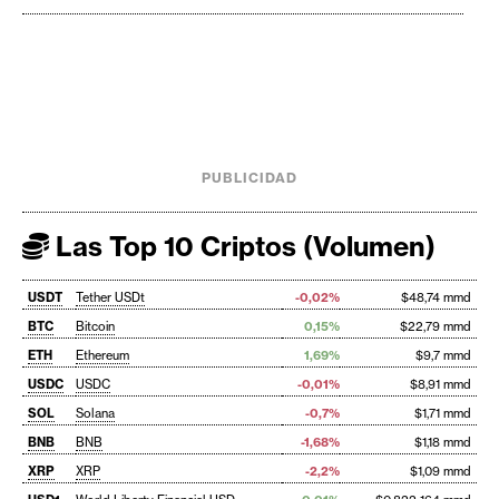
PUBLICIDAD
Las Top 10 Criptos (Volumen)
USDT
Tether USDt
-0,02%
$48,74 mmd
BTC
Bitcoin
0,15%
$22,79 mmd
ETH
Ethereum
1,69%
$9,7 mmd
USDC
USDC
-0,01%
$8,91 mmd
SOL
Solana
-0,7%
$1,71 mmd
BNB
BNB
-1,68%
$1,18 mmd
XRP
XRP
-2,2%
$1,09 mmd