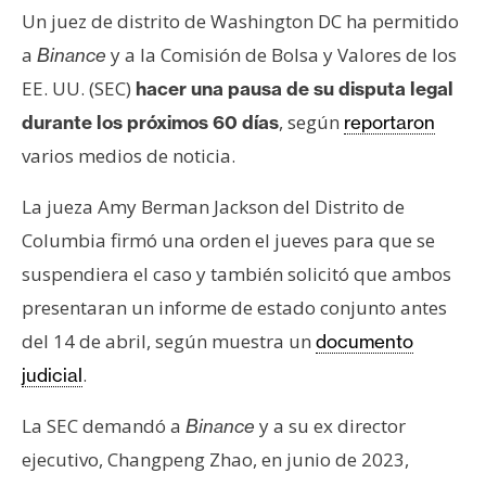
s
Un juez de distrito de Washington DC ha permitido
a
y a la Comisión de Bolsa y Valores de los
Binance
N
EE. UU. (SEC)
hacer una pausa de su disputa legal
o
, según
durante los próximos 60 días
reportaron
t
varios medios de noticia.
a
s
La jueza Amy Berman Jackson del Distrito de
d
Columbia firmó una orden el jueves para que se
e
suspendiera el caso y también solicitó que ambos
P
r
presentaran un informe de estado conjunto antes
e
del 14 de abril, según muestra un
documento
n
.
judicial
s
a
La SEC demandó a
y a su ex director
Binance
ejecutivo, Changpeng Zhao, en junio de 2023,