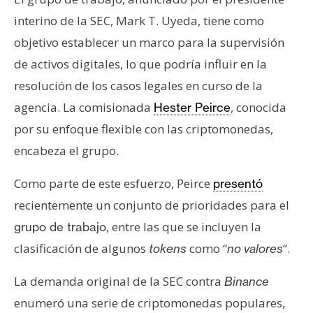
n
interino de la SEC, Mark T. Uyeda, tiene como
t
objetivo establecer un marco para la supervisión
a
c
de activos digitales, lo que podría influir en la
t
resolución de los casos legales en curso de la
o
agencia. La comisionada
, conocida
Hester Peirce
y
por su enfoque flexible con las criptomonedas,
P
encabeza el grupo.
u
b
Como parte de este esfuerzo, Peirce
presentó
l
i
recientemente un conjunto de prioridades para el
c
, entre las que se incluyen la
grupo de trabajo
i
clasificación de algunos
como “
“.
tokens
no valores
d
a
La demanda original de la SEC contra
Binance
d
enumeró una serie de criptomonedas populares,