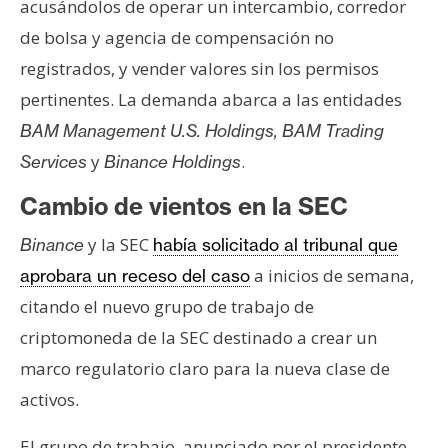
T
acusándolos de operar un intercambio, corredor
e
de bolsa y agencia de compensación no
m
registrados, y vender valores sin los permisos
a
pertinentes. La demanda abarca a las entidades
s
BAM Management U.S. Holdings, BAM Trading
y
.
Services
Binance Holdings
R
e
Cambio de vientos en la SEC
c
y la SEC
u
Binance
había solicitado al tribunal que
r
a inicios de semana,
aprobara un receso del caso
s
citando el nuevo grupo de trabajo de
o
criptomoneda de la SEC destinado a crear un
s
marco regulatorio claro para la nueva clase de
activos.
C
o
El grupo de trabajo, anunciado por el presidente