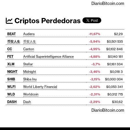
DiarioBitcoin.com
Criptos Perdedoras
BEAT
Audiera
-11,67%
$2,29
币安人生
币安人生
-5,94%
$0,501 535
CC
Canton
-4,95%
$0,102 846
FET
Artificial Superintelligence Alliance
-4,88%
$0,140 181
XLM
Stellar
-3,7%
$0,161 334
NIGHT
Midnight
-3,46%
$0,018 3
SHIB
Shiba Inu
-3,15%
$0,000 004
WLFI
World Liberty Financial
-2,62%
$0,053 341
WLD
Worldcoin
-2,31%
$0,312 715
DASH
Dash
-2,29%
$30,62
DiarioBitcoin.com