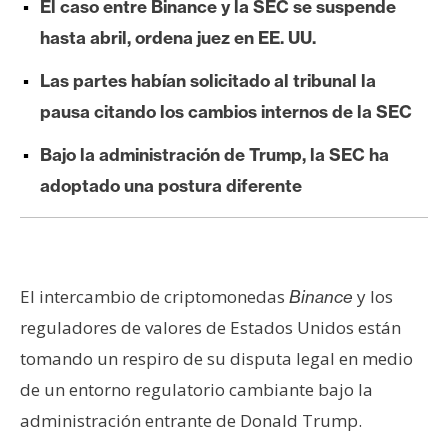
El caso entre Binance y la SEC se suspende
e
hasta abril, ordena juez en EE. UU.
r
e
Las partes habían solicitado al tribunal la
u
pausa citando los cambios internos de la SEC
m
Bajo la administración de Trump, la SEC ha
adoptado una postura diferente
I
A
A
El intercambio de criptomonedas
y los
Binance
n
reguladores de valores de Estados Unidos están
á
l
tomando un respiro de su disputa legal en medio
i
de un entorno regulatorio cambiante bajo la
s
administración entrante de Donald Trump.
i