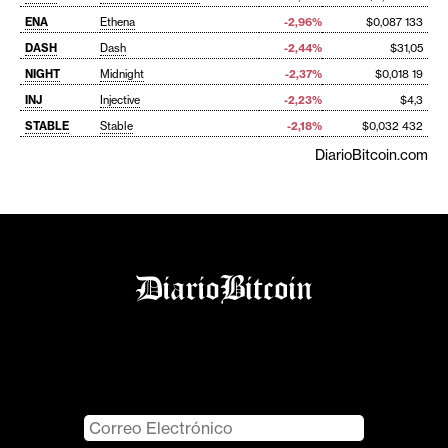
ENA
Ethena
-2,96%
$0,087 133
DASH
Dash
-2,44%
$31,05
NIGHT
Midnight
-2,37%
$0,018 19
INJ
Injective
-2,23%
$4,3
STABLE
Stable
-2,18%
$0,032 432
DiarioBitcoin.com