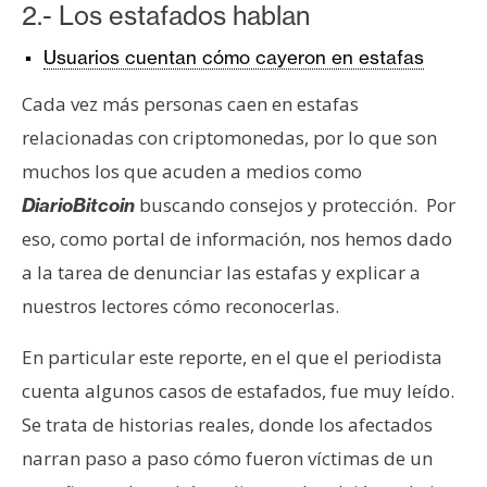
T
2.- Los estafados hablan
e
m
Usuarios cuentan cómo cayeron en estafas
a
Cada vez más personas caen en estafas
s
relacionadas con criptomonedas, por lo que son
muchos los que acuden a medios como
R
buscando consejos y protección. Por
DiarioBitcoin
e
eso, como portal de información, nos hemos dado
c
u
a la tarea de denunciar las estafas y explicar a
r
nuestros lectores cómo reconocerlas.
s
o
En particular este reporte, en el que el periodista
s
cuenta algunos casos de estafados, fue muy leído.
Se trata de historias reales, donde los afectados
C
narran paso a paso cómo fueron víctimas de un
o