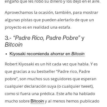
engaño que les robó su dinero y los dejó en el aire.
n
t
Aprovechamos la ocasión, también, para mostrar
a
algunas pistas que pueden alertarlo de que un
c
proyecto es en realidad una estafa.
t
o
3.-
“Padre Rico, Padre Pobre”
y
y
Bitcoin
P
u
Kiyosaki recomienda ahorrar en
Bitcoin
b
l
Robert Kiyosaki es un hit cada vez que habla. Y es
i
que gracias a su bestseller “Padre rico, Padre
c
pobre”, son muchos sus seguidores que esperan
i
cualquier declaración suya (o cualquier tweet),
d
a
como si fuera una prédica. Este año ha hablado
d
mucho sobre
y al menos hemos publicado
Bitcoin