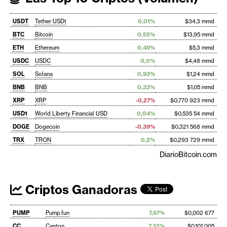
USDT
Tether USDt
0,01%
$34,3 mmd
BTC
Bitcoin
0,55%
$13,95 mmd
ETH
Ethereum
0,49%
$5,3 mmd
USDC
USDC
0,0%
$4,48 mmd
SOL
Solana
0,93%
$1,24 mmd
BNB
BNB
0,33%
$1,05 mmd
XRP
XRP
-0,27%
$0,770 923 mmd
USD1
World Liberty Financial USD
0,04%
$0,535 54 mmd
DOGE
Dogecoin
-0,39%
$0,321 568 mmd
TRX
TRON
0,2%
$0,293 729 mmd
DiarioBitcoin.com
Criptos Ganadoras
PUMP
Pump.fun
7,67%
$0,002 677
CC
Canton
7,32%
$0,101 005