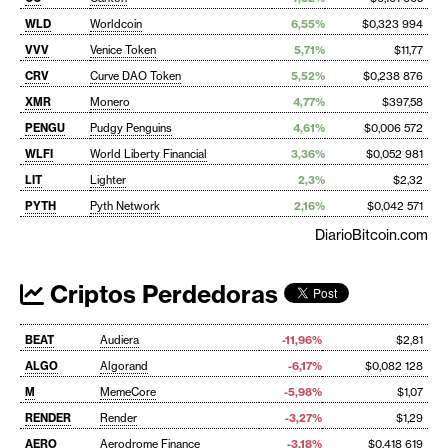
WLD
Worldcoin
6,55%
$0,323 994
VVV
Venice Token
5,71%
$11,77
CRV
Curve DAO Token
5,52%
$0,238 876
XMR
Monero
4,77%
$397,58
PENGU
Pudgy Penguins
4,61%
$0,006 572
WLFI
World Liberty Financial
3,36%
$0,052 981
LIT
Lighter
2,3%
$2,32
PYTH
Pyth Network
2,16%
$0,042 571
DiarioBitcoin.com
Criptos Perdedoras
BEAT
Audiera
-11,96%
$2,81
ALGO
Algorand
-6,17%
$0,082 128
M
MemeCore
-5,98%
$1,07
RENDER
Render
-3,27%
$1,29
AERO
Aerodrome Finance
-3,18%
$0,418 619