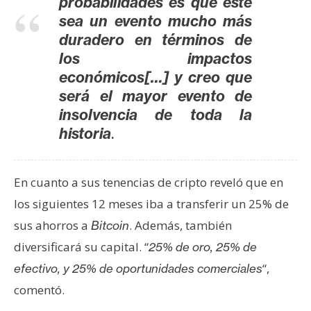
probabilidades es que este
s
sea un evento mucho más
duradero en términos de
N
los impactos
o
económicos[…] y creo que
t
será el mayor evento de
a
insolvencia de toda la
s
.
historia
d
e
P
En cuanto a sus tenencias de cripto reveló que en
r
los siguientes 12 meses iba a transferir un 25% de
e
sus ahorros a
. Además, también
Bitcoin
n
s
diversificará su capital. “
25% de oro, 25% de
a
“,
efectivo, y 25% de oportunidades comerciales
comentó.