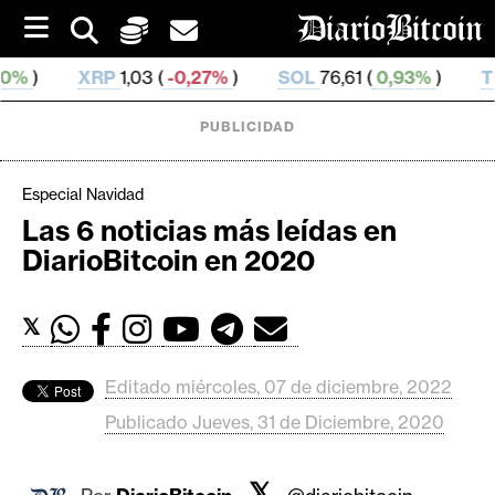
S
k
i
P
1,03 (
-0,27%
)
SOL
76,61 (
0,93%
)
TRX
0,330 089 
p
t
o
PUBLICIDAD
c
o
n
Especial Navidad
t
Las 6 noticias más leídas en
e
C
DiarioBitcoin en 2020
n
r
t
i
𝕏
p
t
o
Editado miércoles, 07 de diciembre, 2022
M
Publicado Jueves, 31 de Diciembre, 2020
e
r
𝕏