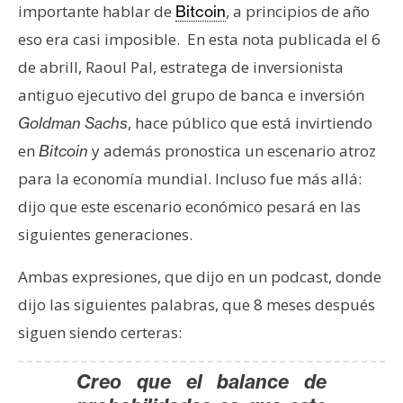
importante hablar de
, a principios de año
Bitcoin
e
r
eso era casi imposible. En esta nota publicada el 6
e
de abrill, Raoul Pal, estratega de inversionista
u
antiguo ejecutivo del grupo de banca e inversión
m
, hace público que está invirtiendo
Goldman Sachs
en
y además pronostica un escenario atroz
Bitcoin
I
para la economía mundial. Incluso fue más allá:
A
dijo que este escenario económico pesará en las
siguientes generaciones.
A
n
Ambas expresiones, que dijo en un podcast, donde
á
dijo las siguientes palabras, que 8 meses después
l
siguen siendo certeras:
i
s
Creo que el balance de
i