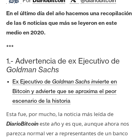
Por
DiarioBitcoin
@diariobitcoin
c
a
En el último día del año hacemos una recopilación
d
de las 6 noticias que más se leyeron en este
o
s
medio en 2020.
***
B
1.- Advertencia de ex Ejecutivo de
i
Goldman Sachs
t
c
Ex Ejecutivo de
Goldman Sachs i
nvierte en
o
Bitcoin y advierte que se aproxima el peor
i
n
escenario de la historia
Esta fue, por mucho, la noticia más leída de
E
este año y es que, aunque ahora nos
DiarioBitcoin
t
parezca normal ver a representantes de un banco
h