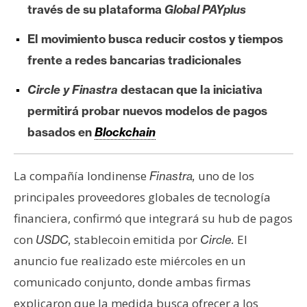
través de su plataforma
Global PAYplus
e
r
El movimiento busca reducir costos y tiempos
e
frente a redes bancarias tradicionales
u
m
Circle y Finastra
destacan que la iniciativa
permitirá probar nuevos modelos de pagos
I
basados en
Blockchain
A
La compañía londinense
uno de los
Finastra,
A
principales proveedores globales de tecnología
n
financiera, confirmó que integrará su hub de pagos
á
con
stablecoin emitida por
El
USDC,
Circle.
l
anuncio fue realizado este miércoles en un
i
s
comunicado conjunto, donde ambas firmas
i
explicaron que la medida busca ofrecer a los