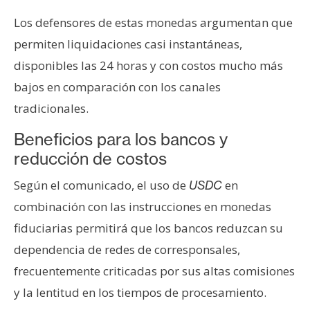
n
Los defensores de estas monedas argumentan que
t
permiten liquidaciones casi instantáneas,
a
c
disponibles las 24 horas y con costos mucho más
t
bajos en comparación con los canales
o
tradicionales.
y
P
Beneficios para los bancos y
u
reducción de costos
b
l
Según el comunicado, el uso de
en
USDC
i
combinación con las instrucciones en monedas
c
fiduciarias permitirá que los bancos reduzcan su
i
dependencia de redes de corresponsales,
d
a
frecuentemente criticadas por sus altas comisiones
d
y la lentitud en los tiempos de procesamiento.