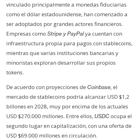
T
vinculado principalmente a monedas fiduciarias
e
como el dólar estadounidense, han comenzado a
m
a
ser adoptados por grandes actores financieros.
s
Empresas como
ya cuentan con
Stripe y PayPal
infraestructura propia para pagos con stablecoins,
R
mientras que varias instituciones bancarias y
e
minoristas exploran desarrollar sus propios
c
tokens.
u
r
De acuerdo con proyecciones de
el
Coinbase,
s
mercado de stablecoins podría alcanzar USD $1,2
o
billones en 2028, muy por encima de los actuales
s
USD $270.000 millones. Entre ellos,
ocupa el
USDC
segundo lugar en capitalización, con una oferta de
C
USD $69.000 millones en circulación.
o