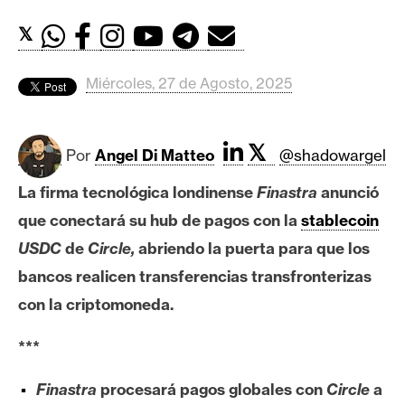
c
a
𝕏
d
o
Miércoles, 27 de Agosto, 2025
s
𝕏
B
Por
Angel Di Matteo
@shadowargel
i
La firma tecnológica londinense
Finastra
anunció
t
que conectará su hub de pagos con la
stablecoin
c
o
USDC
de
Circle,
abriendo la puerta para que los
i
bancos realicen transferencias transfronterizas
n
con la criptomoneda.
***
E
t
Finastra
procesará pagos globales con
Circle
a
h