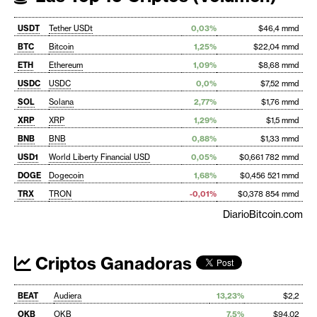
USDT
Tether USDt
0,03%
$46,4 mmd
BTC
Bitcoin
1,25%
$22,04 mmd
ETH
Ethereum
1,09%
$8,68 mmd
USDC
USDC
0,0%
$7,52 mmd
SOL
Solana
2,77%
$1,76 mmd
XRP
XRP
1,29%
$1,5 mmd
BNB
BNB
0,88%
$1,33 mmd
USD1
World Liberty Financial USD
0,05%
$0,661 782 mmd
DOGE
Dogecoin
1,68%
$0,456 521 mmd
TRX
TRON
-0,01%
$0,378 854 mmd
DiarioBitcoin.com
Criptos Ganadoras
BEAT
Audiera
13,23%
$2,2
OKB
OKB
7,5%
$94,02