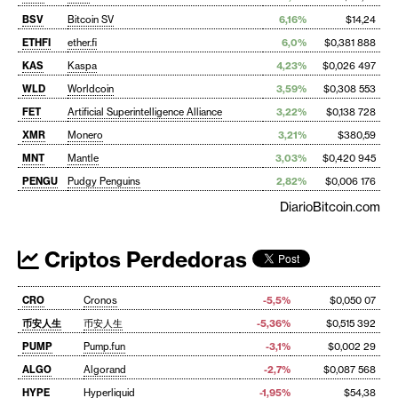
BSV
Bitcoin SV
6,16%
$14,24
ETHFI
ether.fi
6,0%
$0,381 888
KAS
Kaspa
4,23%
$0,026 497
WLD
Worldcoin
3,59%
$0,308 553
FET
Artificial Superintelligence Alliance
3,22%
$0,138 728
XMR
Monero
3,21%
$380,59
MNT
Mantle
3,03%
$0,420 945
PENGU
Pudgy Penguins
2,82%
$0,006 176
DiarioBitcoin.com
Criptos Perdedoras
CRO
Cronos
-5,5%
$0,050 07
币安人生
币安人生
-5,36%
$0,515 392
PUMP
Pump.fun
-3,1%
$0,002 29
ALGO
Algorand
-2,7%
$0,087 568
HYPE
Hyperliquid
-1,95%
$54,38