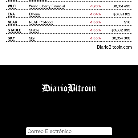
WLFI
World Liberty Financial
-1,73%
$0,051 493
ENA
Ethena
-1,64%
$0,091 102
NEAR
NEAR Protocol
-1,56%
$1,6
STABLE
Stable
-1,55%
$0,032 693
SKY
Sky
-1,55%
$0,054 308
DiarioBitcoin.com