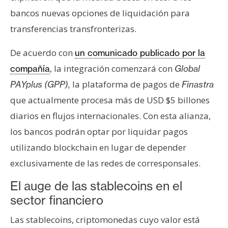
s
bancos nuevas opciones de liquidación para
transferencias transfronterizas.
N
o
De acuerdo con
un comunicado publicado por la
t
, la integración comenzará con
compañía
Global
a
la plataforma de pagos de
PAYplus (GPP),
Finastra
s
que actualmente procesa más de USD $5 billones
d
diarios en flujos internacionales. Con esta alianza,
e
P
los bancos podrán optar por liquidar pagos
r
utilizando blockchain en lugar de depender
e
exclusivamente de las redes de corresponsales.
n
s
El auge de las stablecoins en el
a
sector financiero
Las stablecoins, criptomonedas cuyo valor está