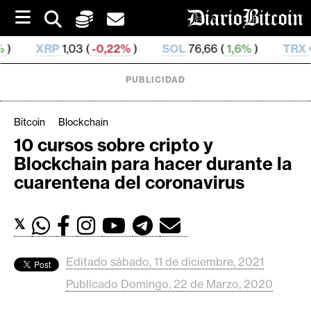
S
k
i
 (
-0,22%
)
SOL
76,66 (
1,6%
)
TRX
0,329 925 (
0,
p
t
o
PUBLICIDAD
c
o
n
Bitcoin
Blockchain
t
10 cursos sobre cripto y
e
C
Blockchain para hacer durante la
n
r
t
cuarentena del coronavirus
i
p
𝕏
t
o
M
Editado sábado, 11 de diciembre, 2021
e
Publicado Domingo, 22 de Marzo, 2020
r