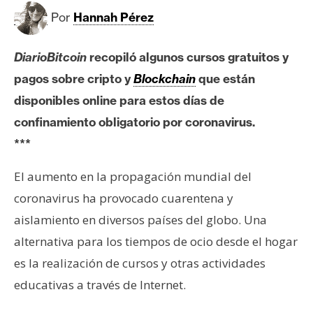
c
Por
Hannah Pérez
a
d
o
DiarioBitcoin
recopiló algunos cursos gratuitos y
s
pagos sobre cripto y
Blockchain
que están
disponibles online para estos días de
B
confinamiento obligatorio por coronavirus.
i
***
t
c
El aumento en la propagación mundial del
o
coronavirus ha provocado cuarentena y
i
aislamiento en diversos países del globo. Una
n
alternativa para los tiempos de ocio desde el hogar
es la realización de cursos y otras actividades
E
educativas a través de Internet.
t
h