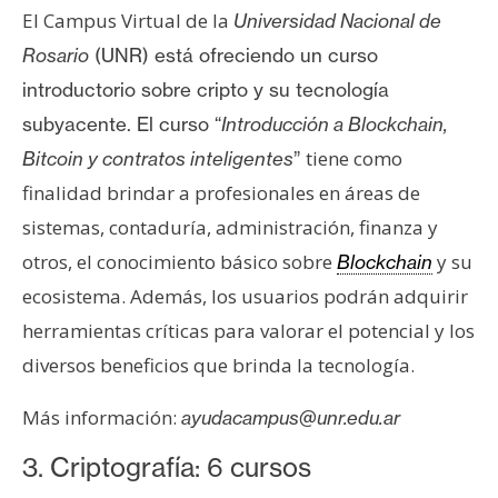
T
El Campus Virtual de la
Universidad Nacional de
e
m
Rosario
(UNR) está ofreciendo un curso
a
introductorio sobre cripto y su tecnología
s
subyacente. El curso “
Introducción a Blockchain,
tiene como
Bitcoin y contratos inteligentes
”
R
finalidad brindar a profesionales en áreas de
e
sistemas, contaduría, administración, finanza y
c
otros, el conocimiento básico sobre
y su
Blockchain
u
ecosistema. Además, los usuarios podrán adquirir
r
s
herramientas críticas para valorar el potencial y los
o
diversos beneficios que brinda la tecnología.
s
Más información:
ayudacampus
@unr.edu.ar
C
3. Criptografía: 6 cursos
o