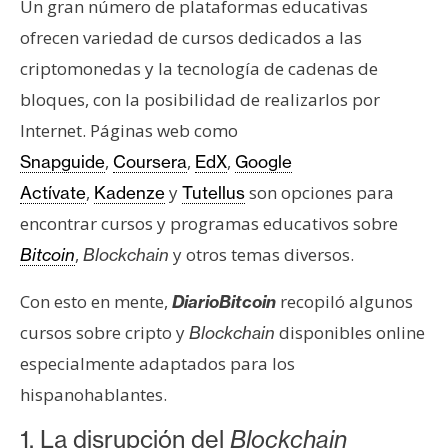
Un gran número de plataformas educativas
e
ofrecen variedad de cursos dedicados a las
r
e
criptomonedas y la tecnología de cadenas de
u
bloques, con la posibilidad de realizarlos por
m
Internet. Páginas web como
,
,
,
Snapguide
Coursera
EdX
Google
I
,
y
son opciones para
Actívate
Kadenze
Tutellus
A
encontrar cursos y programas educativos sobre
,
y otros temas diversos.
Bitcoin
Blockchain
A
Con esto en mente,
recopiló algunos
DiarioBitcoin
n
á
cursos sobre cripto y
disponibles online
Blockchain
l
especialmente adaptados para los
i
hispanohablantes.
s
i
1. La disrupción del
Blockchain