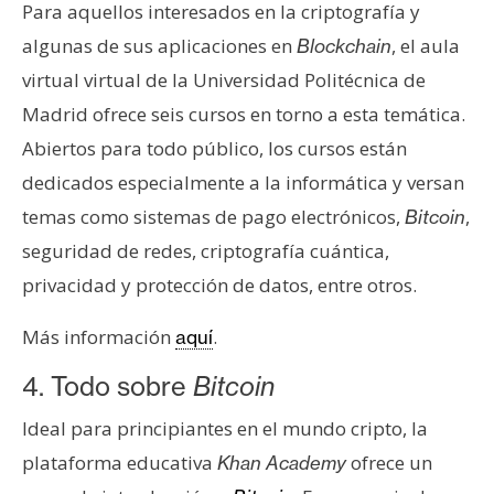
Para aquellos interesados en la criptografía y
n
t
algunas de sus aplicaciones en
, el aula
Blockchain
a
virtual virtual de la Universidad Politécnica de
c
Madrid ofrece seis cursos en torno a esta temática.
t
Abiertos para todo público, los cursos están
o
dedicados especialmente a la informática y versan
y
P
temas como sistemas de pago electrónicos,
,
Bitcoin
u
seguridad de redes, criptografía cuántica,
b
privacidad y protección de datos, entre otros.
l
i
Más información
.
aquí
c
i
4. Todo sobre
Bitcoin
d
Ideal para principiantes en el mundo cripto, la
a
d
plataforma educativa
ofrece un
Khan Academy