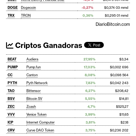
DOGE
Dogecoin
-0,27%
$0,374 03 mmd
TRX
TRON
0,36%
$0,295 01 mmd
DiarioBitcoin.com
Criptos Ganadoras
BEAT
Audiera
27,95%
$3,34
PUMP
Pump.fun
17,03%
$0,002 696
CC
Canton
8,08%
$0,098 564
PYTH
Pyth Network
7,83%
$0,042 243
TAO
Bittensor
6,27%
$208,42
BSV
Bitcoin SV
5,55%
$14,81
ZEC
Zcash
4,7%
$525,27
VVV
Venice Token
3,99%
$11,65
ICP
Internet Computer
3,81%
$2,18
CRV
Curve DAO Token
3,75%
$0,236 202