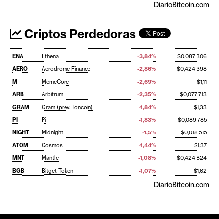
DiarioBitcoin.com
Criptos Perdedoras
ENA
Ethena
-3,84%
$0,087 306
AERO
Aerodrome Finance
-2,86%
$0,424 398
M
MemeCore
-2,69%
$1,11
ARB
Arbitrum
-2,35%
$0,077 713
GRAM
Gram (prev. Toncoin)
-1,84%
$1,33
PI
Pi
-1,83%
$0,089 785
NIGHT
Midnight
-1,5%
$0,018 515
ATOM
Cosmos
-1,44%
$1,37
MNT
Mantle
-1,08%
$0,424 824
BGB
Bitget Token
-1,07%
$1,62
DiarioBitcoin.com