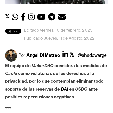
c
a
d
𝕏
o
s
Editado viernes, 10 de febrero, 2023
Publicado Jueves, 11 de Agosto, 2022
B
i
𝕏
Por
Angel Di Matteo
@shadowargel
t
c
El equipo de
MakerDAO
considera las medidas de
o
Circle
como violatorias de los derechos a la
i
n
privacidad, por lo que contemplan eliminar todo
soporte de las reservas de
DAI
en
USDC
ante
posibles repercusiones negativas.
E
t
***
h