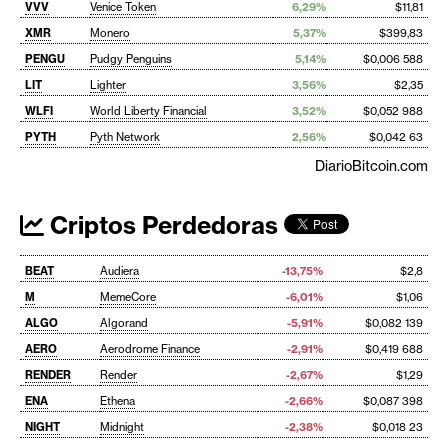
VVV
Venice Token
6,29%
$11,81
XMR
Monero
5,37%
$399,83
PENGU
Pudgy Penguins
5,14%
$0,006 588
LIT
Lighter
3,56%
$2,35
WLFI
World Liberty Financial
3,52%
$0,052 988
PYTH
Pyth Network
2,56%
$0,042 63
DiarioBitcoin.com
Criptos Perdedoras
BEAT
Audiera
-13,75%
$2,8
M
MemeCore
-6,01%
$1,06
ALGO
Algorand
-5,91%
$0,082 139
AERO
Aerodrome Finance
-2,91%
$0,419 688
RENDER
Render
-2,67%
$1,29
ENA
Ethena
-2,66%
$0,087 398
NIGHT
Midnight
-2,38%
$0,018 23