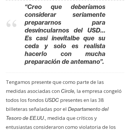
T
“Creo que deberíamos
e
considerar seriamente
m
a
prepararnos para
s
desvincularnos del USD…
Es casi inevitalbe que su
ceda y solo es realista
R
hacerlo con mucha
e
preparación de antemano”.
c
u
r
Tengamos presente que como parte de las
s
medidas asociadas con
la empresa congeló
Circle,
o
s
todos los fondos
presentes en las 38
USDC
billeteras señaladas por el
Departamento del
., medida que críticos y
Tesoro de EE.UU
C
entusiastas consideraron como violatoria de los
o