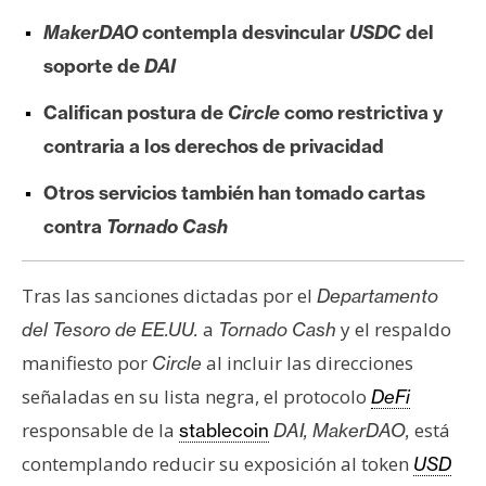
e
MakerDAO
contempla desvincular
USDC
del
r
soporte de
DAI
e
u
Califican postura de
Circle
como restrictiva y
m
contraria a los derechos de privacidad
Otros servicios también han tomado cartas
I
contra
Tornado Cash
A
Tras las sanciones dictadas por el
Departamento
A
a
y el respaldo
del Tesoro de EE.UU.
Tornado Cash
n
á
manifiesto por
al incluir las direcciones
Circle
l
señaladas en su lista negra, el protocolo
DeFi
i
responsable de la
está
stablecoin
DAI, MakerDAO,
s
contemplando reducir su exposición al token
USD
i