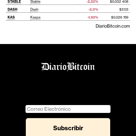
STABLE
Stable
-2,22%
$0,032 408
DASH
Dash
-2,0%
$31,13
KAS
Kaspa
-1,93%
$0,026 159
DiarioBitcoin.com