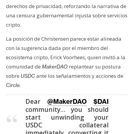
n
derechos de privacidad, reforzando la narrativa de
t
una censura gubernamental injusta sobre servicios
a
cripto.
c
t
La posición de Christensen parece estar alineada
o
con la sugerencia dada por el miembro del
y
P
ecosistema cripto, Erick Voorhees, quien invitó a la
u
comunidad de
replantear su postura
MakerDAO
b
sobre
ante los señalamientos y acciones de
USDC
l
Circle.
i
c
Dear
@MakerDAO
$DAI
i
community… you should
d
start unwinding your
a
USDC collateral
d
immediately, converting it