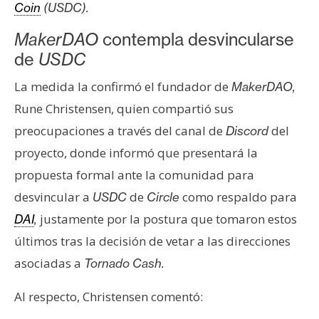
s
Coin
(USDC).
MakerDAO
contempla desvincularse
N
de
USDC
o
La medida la confirmó el fundador de
MakerDAO,
t
Rune Christensen, quien compartió sus
a
s
preocupaciones a través del canal de
del
Discord
d
proyecto, donde informó que presentará la
e
propuesta formal ante la comunidad para
P
desvincular a
de
como respaldo para
USDC
Circle
r
e
justamente por la postura que tomaron estos
DAI
,
n
últimos tras la decisión de vetar a las direcciones
s
asociadas a
Tornado Cash.
a
Al respecto, Christensen comentó: