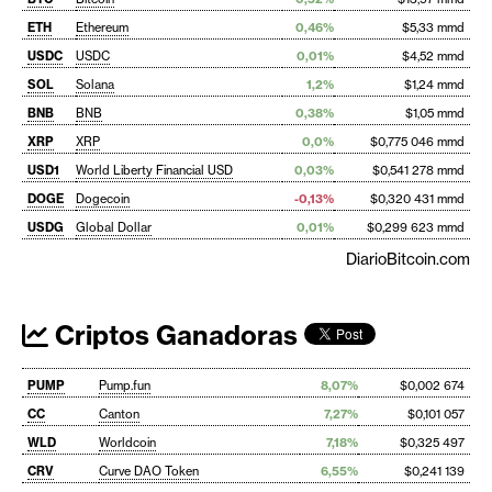
ETH
Ethereum
0,46%
$5,33 mmd
USDC
USDC
0,01%
$4,52 mmd
SOL
Solana
1,2%
$1,24 mmd
BNB
BNB
0,38%
$1,05 mmd
XRP
XRP
0,0%
$0,775 046 mmd
USD1
World Liberty Financial USD
0,03%
$0,541 278 mmd
DOGE
Dogecoin
-0,13%
$0,320 431 mmd
USDG
Global Dollar
0,01%
$0,299 623 mmd
DiarioBitcoin.com
Criptos Ganadoras
PUMP
Pump.fun
8,07%
$0,002 674
CC
Canton
7,27%
$0,101 057
WLD
Worldcoin
7,18%
$0,325 497
CRV
Curve DAO Token
6,55%
$0,241 139