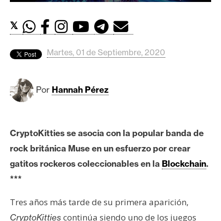
c
a
𝕏
d
o
s
Martes, 01 de Septiembre, 2020
B
Por
Hannah Pérez
i
t
c
CryptoKitties se asocia con la popular banda de
o
i
rock británica Muse en un esfuerzo por crear
n
gatitos rockeros coleccionables en la
Blockchain
.
***
E
Tres años más tarde de su primera aparición,
t
continúa siendo uno de los juegos
h
CryptoKitties