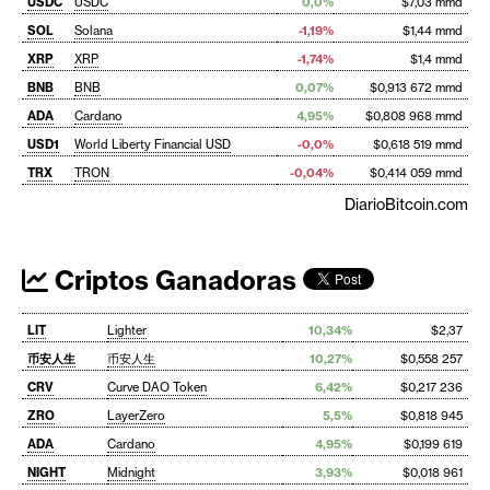
USDC
USDC
0,0%
$7,03 mmd
SOL
Solana
-1,19%
$1,44 mmd
XRP
XRP
-1,74%
$1,4 mmd
BNB
BNB
0,07%
$0,913 672 mmd
ADA
Cardano
4,95%
$0,808 968 mmd
USD1
World Liberty Financial USD
-0,0%
$0,618 519 mmd
TRX
TRON
-0,04%
$0,414 059 mmd
DiarioBitcoin.com
Criptos Ganadoras
LIT
Lighter
10,34%
$2,37
币安人生
币安人生
10,27%
$0,558 257
CRV
Curve DAO Token
6,42%
$0,217 236
ZRO
LayerZero
5,5%
$0,818 945
ADA
Cardano
4,95%
$0,199 619
NIGHT
Midnight
3,93%
$0,018 961