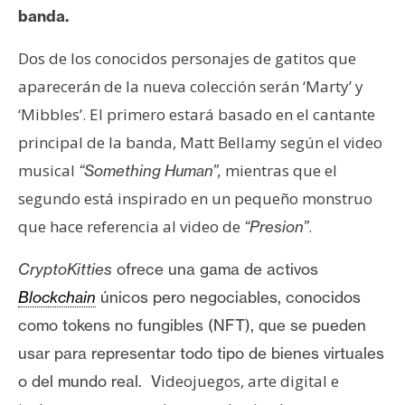
T
banda.
e
m
Dos de los conocidos personajes de gatitos que
a
aparecerán de la nueva colección serán ‘Marty’ y
s
‘Mibbles’. El primero estará basado en el cantante
principal de la banda, Matt Bellamy según el video
R
musical
mientras que el
“Something Human”,
e
c
segundo está inspirado en un pequeño monstruo
u
que hace referencia al video de
.
“Presion”
r
s
CryptoKitties
ofrece una gama de activos
o
Blockchain
únicos pero negociables, conocidos
s
como
tokens
no fungibles (NFT)
, que se pueden
usar para representar todo tipo de bienes virtuales
C
ideojuegos, arte digital e
o del mundo real. V
o