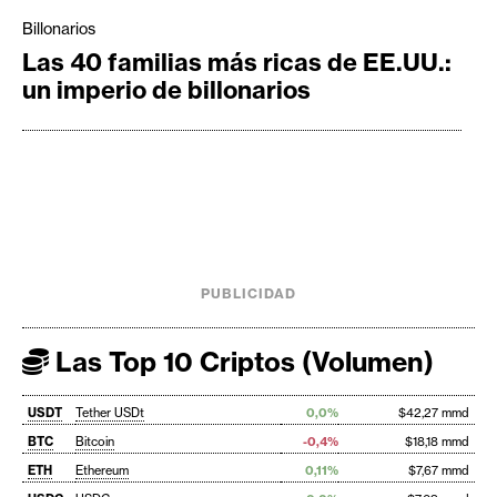
Billonarios
Las 40 familias más ricas de EE.UU.:
un imperio de billonarios
PUBLICIDAD
Las Top 10 Criptos (Volumen)
USDT
Tether USDt
0,0%
$42,27 mmd
BTC
Bitcoin
-0,4%
$18,18 mmd
ETH
Ethereum
0,11%
$7,67 mmd