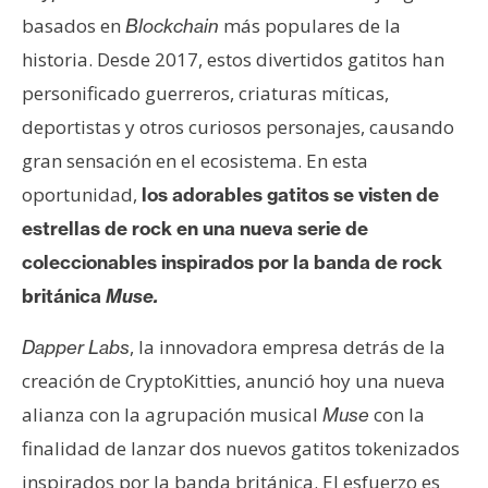
e
basados en
más populares de la
Blockchain
r
historia. Desde 2017, estos divertidos gatitos han
e
personificado guerreros, criaturas míticas,
u
deportistas y otros curiosos personajes, causando
m
gran sensación en el ecosistema. En esta
oportunidad,
los adorables gatitos se visten de
I
estrellas de rock en una nueva serie de
A
coleccionables inspirados por la banda de rock
británica
Muse.
A
n
, la innovadora empresa detrás de la
Dapper Labs
á
creación de CryptoKitties, anunció hoy una nueva
l
alianza con la agrupación musical
con la
Muse
i
s
finalidad de lanzar dos nuevos gatitos tokenizados
i
inspirados por la banda británica. El esfuerzo es