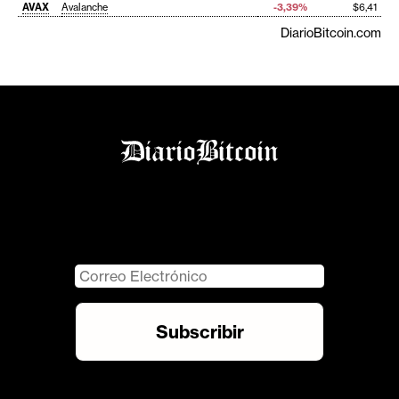
AVAX
Avalanche
-3,39%
$6,41
DiarioBitcoin.com