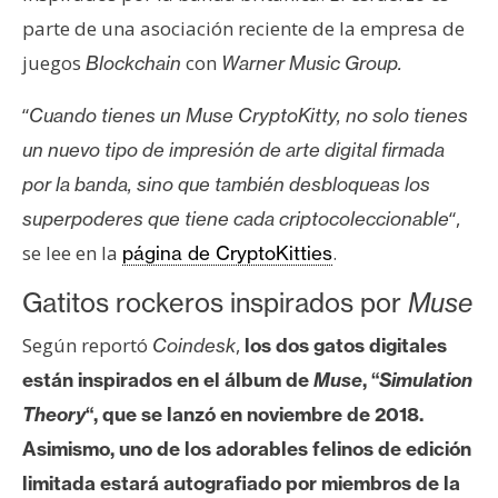
s
parte de una asociación reciente de la empresa de
juegos
con
Blockchain
Warner Music Group.
N
o
“
Cuando tienes un Muse CryptoKitty, no solo tienes
t
un nuevo tipo de impresión de arte digital firmada
a
por la banda, sino que también desbloqueas los
s
“,
superpoderes que tiene cada criptocoleccionable
d
se lee en la
.
e
página de CryptoKitties
P
Gatitos rockeros inspirados por
Muse
r
e
Según reportó
,
Coindesk
los dos gatos digitales
n
están inspirados en el álbum de
Muse
, “
Simulation
s
Theory
“, que se lanzó en noviembre de 2018.
a
Asimismo, uno de los adorables felinos de edición
limitada estará autografiado por miembros de la