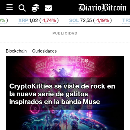
S
k
i
P
1,02 (
-1,74%
)
SOL
72,55 (
-1,19%
)
TRX
0,327 666 (
p
t
o
PUBLICIDAD
c
o
n
Blockchain
Curiosidades
t
e
C
n
r
t
i
CryptoKitties se viste de rock en
p
la nueva serie de gatitos
t
inspirados en la banda Muse
o
M
e
r