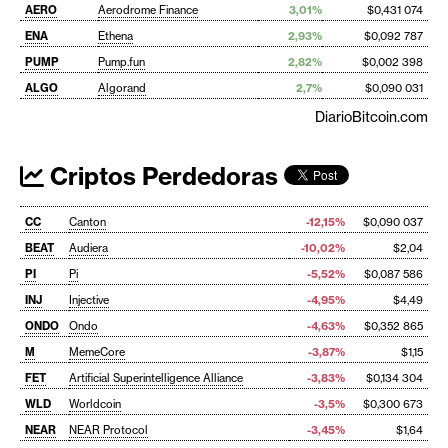
AERO
Aerodrome Finance
3,01%
$0,431 074
ENA
Ethena
2,93%
$0,092 787
PUMP
Pump.fun
2,82%
$0,002 398
ALGO
Algorand
2,7%
$0,090 031
DiarioBitcoin.com
Criptos Perdedoras
CC
Canton
-12,15%
$0,090 037
BEAT
Audiera
-10,02%
$2,04
PI
Pi
-5,52%
$0,087 586
INJ
Injective
-4,95%
$4,49
ONDO
Ondo
-4,63%
$0,352 865
M
MemeCore
-3,87%
$1,15
FET
Artificial Superintelligence Alliance
-3,83%
$0,134 304
WLD
Worldcoin
-3,5%
$0,300 673
NEAR
NEAR Protocol
-3,45%
$1,64