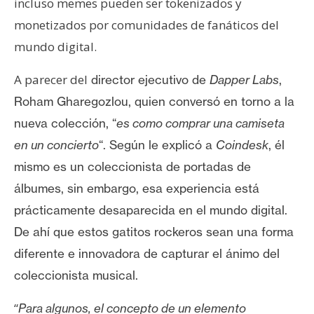
incluso memes pueden ser tokenizados y
n
monetizados por comunidades de fanáticos del
t
a
mundo digital.
c
A parecer del
director ejecutivo de
Dapper Labs
,
t
o
Roham Gharegozlou, quien conversó en torno a la
y
nueva colección, “
es como comprar una camiseta
P
en un concierto
“. Según le explicó a
Coindesk
, él
u
mismo es un coleccionista de portadas de
b
l
álbumes, sin embargo, esa experiencia está
i
prácticamente desaparecida en el mundo digital.
c
De ahí que estos gatitos rockeros sean una forma
i
diferente e innovadora de capturar el ánimo del
d
a
coleccionista musical.
d
“
Para algunos, el concepto de un elemento