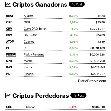
Criptos Ganadoras
BEAT
Audiera
11,23%
$2,45
OKB
OKB
5,99%
$93,38
CRV
Curve DAO Token
4,2%
$0,224 247
BSV
Bitcoin SV
4,12%
$14,03
ATOM
Cosmos
3,95%
$1,39
PI
Pi
3,68%
$0,091 489
PENGU
Pudgy Penguins
3,37%
$0,006 228
MNT
Mantle
3,36%
$0,428 769
KAS
Kaspa
3,02%
$0,026 841
FIL
Filecoin
2,88%
$0,714 727
DiarioBitcoin.com
Criptos Perdedoras
CRO
Cronos
-8,17%
$0,049 01