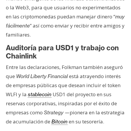
n
o la Web3, para que usuarios no experimentados
t
en las criptomonedas puedan manejar dinero “
muy
a
” así como enviar y recibir entre amigos y
fácilmente
c
t
familiares.
o
Auditoría para USD1 y trabajo con
y
Chainlink
P
u
Entre las declaraciones, Folkman también aseguró
b
que
está atrayendo interés
World Liberty Financial
l
i
de empresas públicas que desean incluir el token
c
WLFI y la
USD1 del proyecto en sus
stablecoin
i
reservas corporativas, inspiradas por el éxito de
d
empresas como
pionera en la estrategia
Strategy
—
a
de acumulación de
en su tesorería.
d
Bitcoin