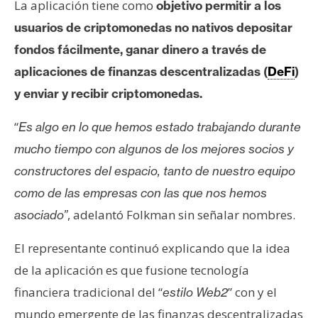
T
La aplicación tiene como
objetivo permitir a los
e
usuarios de criptomonedas no nativos depositar
m
fondos fácilmente, ganar dinero a través de
a
s
aplicaciones de finanzas descentralizadas (
DeFi
)
y enviar y recibir criptomonedas.
R
“
Es algo en lo que hemos estado trabajando durante
e
mucho tiempo con algunos de los mejores socios y
c
constructores del espacio, tanto de nuestro equipo
u
r
como de las empresas con las que nos hemos
s
, adelantó Folkman sin señalar nombres.
asociado”
o
s
El representante continuó explicando que la idea
de la aplicación es que fusione tecnología
financiera tradicional del “
” con y el
estilo Web2
C
o
mundo emergente de las finanzas descentralizadas