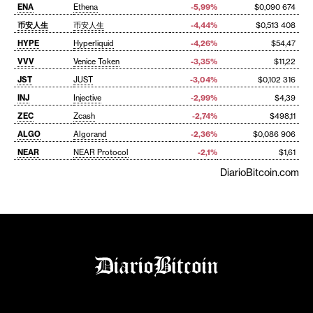
ENA
Ethena
-5,99%
$0,090 674
币安人生
币安人生
-4,44%
$0,513 408
HYPE
Hyperliquid
-4,26%
$54,47
VVV
Venice Token
-3,35%
$11,22
JST
JUST
-3,04%
$0,102 316
INJ
Injective
-2,99%
$4,39
ZEC
Zcash
-2,74%
$498,11
ALGO
Algorand
-2,36%
$0,086 906
NEAR
NEAR Protocol
-2,1%
$1,61
DiarioBitcoin.com