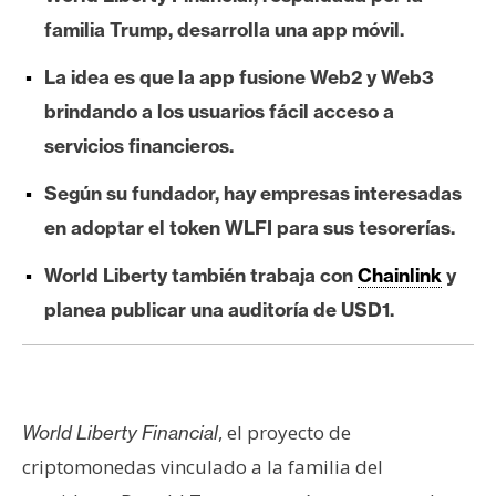
e
familia Trump, desarrolla una app móvil.
r
e
La idea es que la app fusione Web2 y Web3
u
brindando a los usuarios fácil acceso a
m
servicios financieros.
Según su fundador, hay empresas interesadas
I
en adoptar el token WLFI para sus tesorerías.
A
World Liberty también trabaja con
Chainlink
y
planea publicar una auditoría de USD1.
A
n
á
l
i
, el proyecto de
World Liberty Financial
s
criptomonedas vinculado a la familia del
i