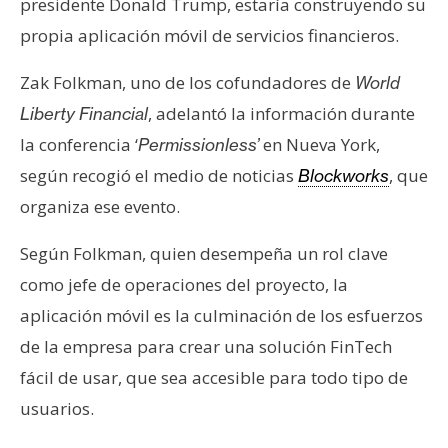
presidente Donald Trump, estaría construyendo su
s
propia aplicación móvil de servicios financieros.
N
Zak Folkman, uno de los cofundadores de
World
o
, adelantó la información durante
Liberty Financial
t
la conferencia ‘
en Nueva York,
Permissionless’
a
según recogió el medio de noticias
, que
Blockworks
s
d
organiza ese evento.
e
P
Según Folkman, quien desempeña un rol clave
r
como jefe de operaciones del proyecto, la
e
aplicación móvil es la culminación de los esfuerzos
n
de la empresa para crear una solución FinTech
s
fácil de usar, que sea accesible para todo tipo de
a
usuarios.