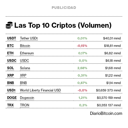
PUBLICIDAD
Las Top 10 Criptos (Volumen)
USDT
Tether USDt
0,01%
$40,31 mmd
BTC
Bitcoin
-0,15%
$18,81 mmd
ETH
Ethereum
0,17%
$6,82 mmd
USDC
USDC
0,0%
$6,18 mmd
SOL
Solana
2,68%
$1,68 mmd
XRP
XRP
0,31%
$1,22 mmd
BNB
BNB
0,87%
$1,14 mmd
USD1
World Liberty Financial USD
-0,0%
$0,659 373 mmd
DOGE
Dogecoin
1,21%
$0,370 159 mmd
TRX
TRON
0,3%
$0,353 137 mmd
DiarioBitcoin.com