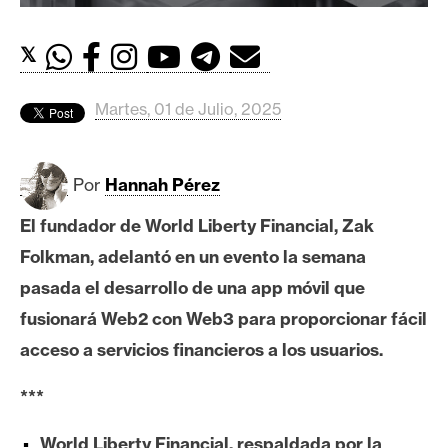
c
a
d
𝕏
o
s
Martes, 01 de Julio, 2025
B
Por
Hannah Pérez
i
t
El fundador de World Liberty Financial, Zak
c
Folkman, adelantó en un evento la semana
o
pasada el desarrollo de una app móvil que
i
fusionará Web2 con Web3 para proporcionar fácil
n
acceso a servicios financieros a los usuarios.
E
***
t
h
World Liberty Financial, respaldada por la