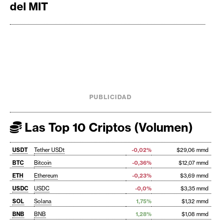
del MIT
PUBLICIDAD
Las Top 10 Criptos (Volumen)
USDT
Tether USDt
-0,02%
$29,06 mmd
BTC
Bitcoin
-0,36%
$12,07 mmd
ETH
Ethereum
-0,23%
$3,69 mmd
USDC
USDC
-0,0%
$3,35 mmd
SOL
Solana
1,75%
$1,32 mmd
BNB
BNB
1,28%
$1,08 mmd