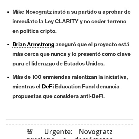
e
Mike Novogratz instó a su partido a aprobar de
r
e
inmediato la Ley CLARITY y no ceder terreno
u
en política cripto.
m
Brian Armstrong
aseguró que el proyecto está
más cerca que nunca y lo presentó como clave
I
para el liderazgo de Estados Unidos.
A
Más de 100 enmiendas ralentizan la iniciativa,
mientras el
DeFi
Education Fund denuncia
A
n
propuestas que considera anti-DeFi.
á
l
i
s
🚨 Urgente: Novogratz
i