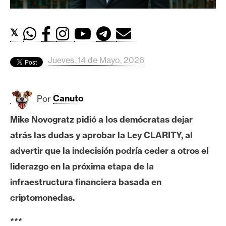
c
a
d
𝕏
o
s
Jueves, 14 de Mayo, 2026
B
Por
Canuto
i
t
Mike Novogratz pidió a los demócratas dejar
c
atrás las dudas y aprobar la Ley CLARITY, al
o
i
advertir que la indecisión podría ceder a otros el
n
liderazgo en la próxima etapa de la
infraestructura financiera basada en
E
criptomonedas.
t
***
h