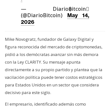
T
e
— Diario฿itcoin
m
(@DiarioBitcoin)
May 14,
a
2026
s
Mike Novogratz, fundador de Galaxy Digital y
R
figura reconocida del mercado de criptomonedas,
e
c
pidió a los demócratas avanzar sin más demora
u
con la Ley CLARITY. Su mensaje apunta
r
directamente a su propio partido y plantea que la
s
vacilación política puede tener costos estratégicos
o
s
para Estados Unidos en un sector que considera
decisivo para este siglo.
C
El empresario, identificado además como
o