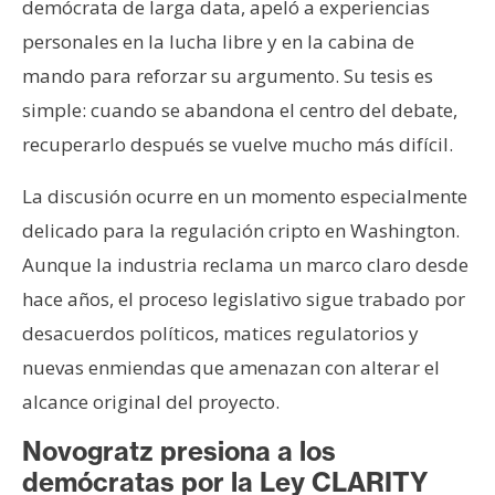
demócrata de larga data, apeló a experiencias
n
personales en la lucha libre y en la cabina de
t
a
mando para reforzar su argumento. Su tesis es
c
simple: cuando se abandona el centro del debate,
t
recuperarlo después se vuelve mucho más difícil.
o
y
La discusión ocurre en un momento especialmente
P
delicado para la regulación cripto en Washington.
u
Aunque la industria reclama un marco claro desde
b
l
hace años, el proceso legislativo sigue trabado por
i
desacuerdos políticos, matices regulatorios y
c
nuevas enmiendas que amenazan con alterar el
i
alcance original del proyecto.
d
a
Novogratz presiona a los
d
demócratas por la Ley CLARITY