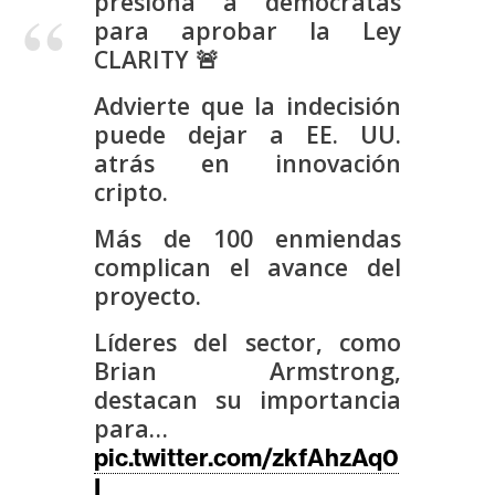
presiona a demócratas
s
para aprobar la Ley
CLARITY 🚨
N
Advierte que la indecisión
o
puede dejar a EE. UU.
t
atrás en innovación
a
cripto.
s
d
Más de 100 enmiendas
e
complican el avance del
P
proyecto.
r
e
Líderes del sector, como
n
Brian Armstrong,
s
destacan su importancia
a
para…
pic.twitter.com/zkfAhzAq0
I