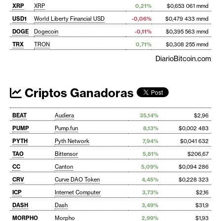
XRP
XRP
0,21%
$0,653 061 mmd
USD1
World Liberty Financial USD
-0,06%
$0,479 433 mmd
DOGE
Dogecoin
-0,11%
$0,395 563 mmd
TRX
TRON
0,71%
$0,308 255 mmd
DiarioBitcoin.com
Criptos Ganadoras
BEAT
Audiera
35,14%
$2,96
PUMP
Pump.fun
8,13%
$0,002 483
PYTH
Pyth Network
7,94%
$0,041 632
TAO
Bittensor
5,81%
$206,67
CC
Canton
5,09%
$0,094 286
CRV
Curve DAO Token
4,45%
$0,228 323
ICP
Internet Computer
3,73%
$2,16
DASH
Dash
3,49%
$31,9
MORPHO
Morpho
2,99%
$1,93