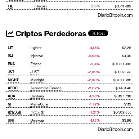
FIL
Filecoin
2,6%
$0,711 489
DiarioBitcoin.com
Criptos Perdedoras
LIT
Lighter
-4,18%
$2,26
INJ
Injective
-2,68%
$4,39
ENA
Ethena
-2,4%
$0,089 092
JST
JUST
-2,09%
$0,102 661
NIGHT
Midnight
-2,08%
$0,018 688
AERO
Aerodrome Finance
-2,07%
$0,431 46
ADA
Cardano
-1,56%
$0,197 738
M
MemeCore
-1,37%
$1,13
币安人生
币安人生
-1,21%
$0,509 855
UNI
Uniswap
-1,15%
$3,96
DiarioBitcoin.com