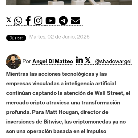
c
a
d
𝕏
o
s
Martes, 02 de Junio, 2026
B
𝕏
i
Por
Angel Di Matteo
@shadowargel
t
Mientras las acciones tecnológicas y las
c
o
empresas vinculadas a inteligencia artificial
i
continúan captando la atención de Wall Street, el
n
mercado cripto atraviesa una transformación
profunda. Para Matt Hougan, director de
E
inversiones de Bitwise, las criptomonedas ya no
t
son una operación basada en el impulso
h