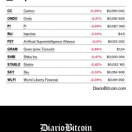
CC
Canton
-11,26%
$0,090 042
ONDO
Ondo
-5,21%
$0,350 928
PI
Pi
-4,59%
$0,087 365
INJ
Injective
-3,34%
$4,5
FET
Artificial Superintelligence Alliance
-3,13%
$0,133 032
GRAM
Gram (prev. Toncoin)
-2,85%
$1,34
SHIB
Shiba Inu
-2,47%
$0,000 004
STABLE
Stable
-2,42%
$0,032 183
SKY
Sky
-2,33%
$0,054 908
WLFI
World Liberty Financial
-2,09%
$0,051 992
DiarioBitcoin.com