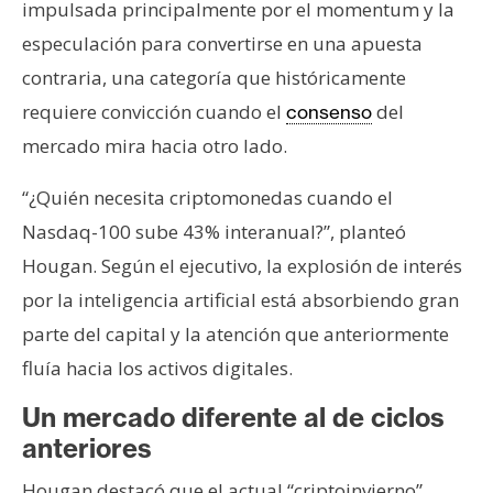
T
impulsada principalmente por el momentum y la
e
especulación para convertirse en una apuesta
m
contraria, una categoría que históricamente
a
s
requiere convicción cuando el
del
consenso
mercado mira hacia otro lado.
R
“¿Quién necesita criptomonedas cuando el
e
Nasdaq-100 sube 43% interanual?”, planteó
c
Hougan. Según el ejecutivo, la explosión de interés
u
r
por la inteligencia artificial está absorbiendo gran
s
parte del capital y la atención que anteriormente
o
fluía hacia los activos digitales.
s
Un mercado diferente al de ciclos
anteriores
C
o
Hougan destacó que el actual “criptoinvierno”