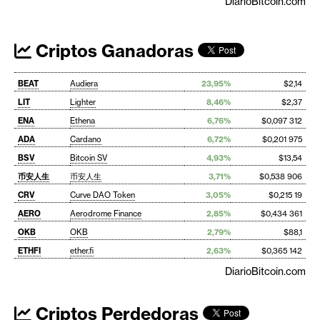
DiarioBitcoin.com
Criptos Ganadoras
BEAT
Audiera
23,95%
$2,14
LIT
Lighter
8,46%
$2,37
ENA
Ethena
6,76%
$0,097 312
ADA
Cardano
6,72%
$0,201 975
BSV
Bitcoin SV
4,93%
$13,54
币安人生
币安人生
3,71%
$0,538 906
CRV
Curve DAO Token
3,05%
$0,215 19
AERO
Aerodrome Finance
2,85%
$0,434 361
OKB
OKB
2,79%
$88,1
ETHFI
ether.fi
2,63%
$0,365 142
DiarioBitcoin.com
Criptos Perdedoras