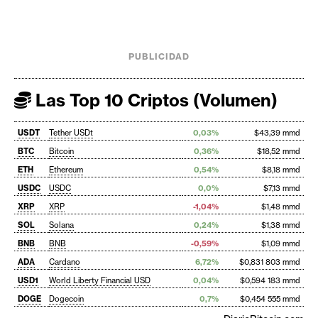
PUBLICIDAD
Las Top 10 Criptos (Volumen)
USDT
Tether USDt
0,03%
$43,39 mmd
BTC
Bitcoin
0,36%
$18,52 mmd
ETH
Ethereum
0,54%
$8,18 mmd
USDC
USDC
0,0%
$7,13 mmd
XRP
XRP
-1,04%
$1,48 mmd
SOL
Solana
0,24%
$1,38 mmd
BNB
BNB
-0,59%
$1,09 mmd
ADA
Cardano
6,72%
$0,831 803 mmd
USD1
World Liberty Financial USD
0,04%
$0,594 183 mmd
DOGE
Dogecoin
0,7%
$0,454 555 mmd