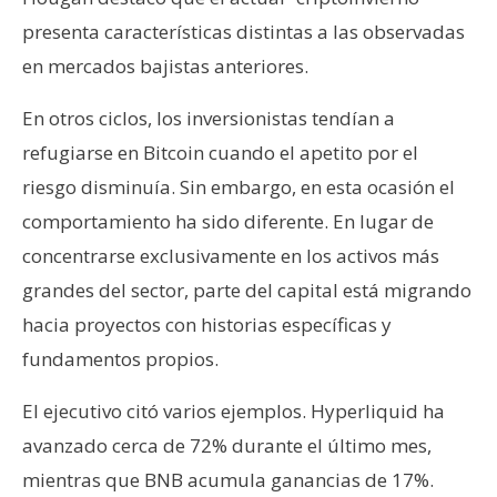
n
presenta características distintas a las observadas
t
en mercados bajistas anteriores.
a
c
En otros ciclos, los inversionistas tendían a
t
refugiarse en Bitcoin cuando el apetito por el
o
y
riesgo disminuía. Sin embargo, en esta ocasión el
P
comportamiento ha sido diferente. En lugar de
u
concentrarse exclusivamente en los activos más
b
grandes del sector, parte del capital está migrando
l
i
hacia proyectos con historias específicas y
c
fundamentos propios.
i
d
El ejecutivo citó varios ejemplos. Hyperliquid ha
a
avanzado cerca de 72% durante el último mes,
d
mientras que BNB acumula ganancias de 17%.