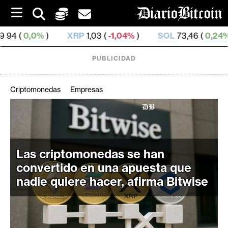
S
k
i
XRP
1,03 (
-1,04%
)
SOL
73,46 (
0,24%
)
TRX
0,32
p
t
o
PUBLICIDAD
c
o
n
Criptomonedas
Empresas
t
e
C
n
r
t
i
Las criptomonedas se han
p
t
convertido en una apuesta que
o
nadie quiere hacer, afirma Bitwise
M
e
r