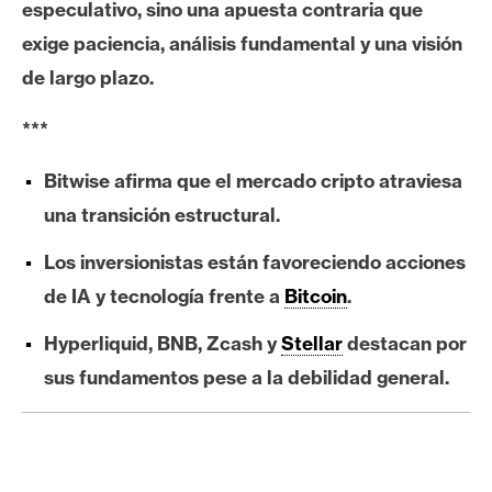
especulativo, sino una apuesta contraria que
e
exige paciencia, análisis fundamental y una visión
r
e
de largo plazo.
u
m
***
Bitwise afirma que el mercado cripto atraviesa
I
una transición estructural.
A
Los inversionistas están favoreciendo acciones
de IA y tecnología frente a
Bitcoin
.
A
n
Hyperliquid, BNB, Zcash y
Stellar
destacan por
á
sus fundamentos pese a la debilidad general.
l
i
s
i