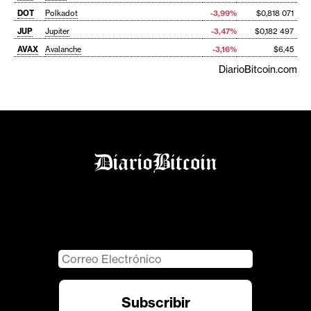
DOT
Polkadot
-3,99%
$0,818 071
JUP
Jupiter
-3,47%
$0,182 497
AVAX
Avalanche
-3,16%
$6,45
DiarioBitcoin.com