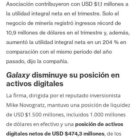
T
Asociación contribuyeron con USD
$1,1 millones
a
e
la utilidad integral neta en el trimestre. Solo el
m
a
negocio de minería registró ingresos récord de
s
10,9 millones
de dólares en el trimestre y, además,
aumentó la utilidad integral neta en un 204 % en
comparación con el mismo período del año
R
e
pasado, dijo la compañía.
c
Galaxy
disminuye su posición en
u
activos digitales
r
s
La firma, dirigida por el reputado inversionista
o
Mike Novogratz, mantuvo una posición de liquidez
s
de USD $1.500 millones, incluidos 1.000 millones
de dólares en efectivo y una
posición de activos
C
, de los
digitales netos de USD $474,3 millones
o