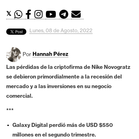
c
a
𝕏
d
o
Lunes, 08 de Agosto, 2022
s
B
Por
Hannah Pérez
i
Las pérdidas de la criptofirma de Nike Novogratz
t
c
se debieron primordialmente a la recesión del
o
mercado y a las inversiones en su negocio
i
comercial.
n
***
E
Galaxy Digital perdió más de USD $550
t
millones en el segundo trimestre.
h