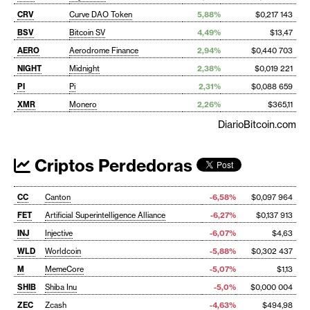
CRV
Curve DAO Token
5,88%
$0,217 143
BSV
Bitcoin SV
4,49%
$13,47
AERO
Aerodrome Finance
2,94%
$0,440 703
NIGHT
Midnight
2,38%
$0,019 221
PI
Pi
2,31%
$0,088 659
XMR
Monero
2,26%
$365,11
DiarioBitcoin.com
Criptos Perdedoras
CC
Canton
-6,58%
$0,097 964
FET
Artificial Superintelligence Alliance
-6,27%
$0,137 913
INJ
Injective
-6,07%
$4,63
WLD
Worldcoin
-5,88%
$0,302 437
M
MemeCore
-5,07%
$1,13
SHIB
Shiba Inu
-5,0%
$0,000 004
ZEC
Zcash
-4,63%
$494,98