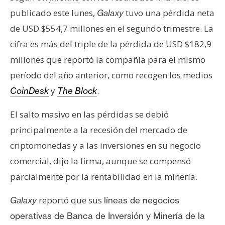
s
publicado este lunes,
tuvo una pérdida neta
Galaxy
de USD $554,7 millones en el segundo trimestre. La
N
cifra es más del triple de la pérdida de USD $182,9
o
millones que reportó la compañía para el mismo
t
período del año anterior, como recogen los medios
a
s
y
.
CoinDesk
The Block
d
El salto masivo en las pérdidas se debió
e
P
principalmente a la recesión del mercado de
r
criptomonedas y a las inversiones en su negocio
e
comercial, dijo la firma, aunque se compensó
n
parcialmente por la rentabilidad en la minería.
s
a
reportó que sus
Galaxy
líneas de negocios
operativas de Banca de Inversión y Minería de la