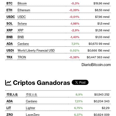
BTC
Bitcoin
-0,3%
$19,96 mmd
ETH
Ethereum
-0,39%
$8,53 mmd
USDC
USDC
-0,01%
$7,96 mmd
SOL
Solana
-1,98%
$1,5 mmd
XRP
XRP
-2,9%
$1,38 mmd
BNB
BNB
-1,43%
$1,03 mmd
ADA
Cardano
7,21%
$0,670 99 mmd
USD1
World Liberty Financial USD
0,02%
$0,666 156 mmd
TRX
TRON
-0,38%
$0,447 363 mmd
DiarioBitcoin.com
Criptos Ganadoras
币安人生
币安人生
8,9%
$0,543 252
ADA
Cardano
7,21%
$0,204 343
LIT
Lighter
6,75%
$2,29
ZRO
LayerZero
6,37%
$0,824 009