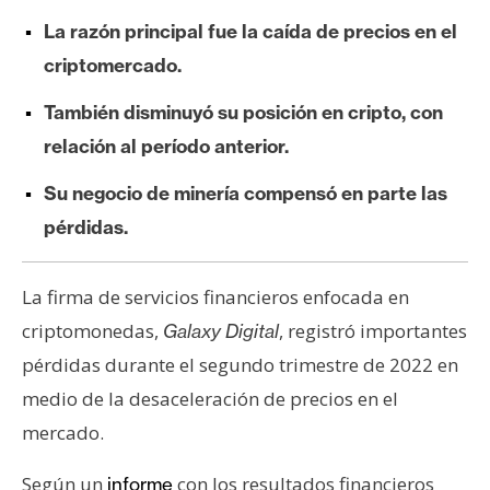
e
La razón principal fue la caída de precios en el
r
criptomercado.
e
u
También disminuyó su posición en cripto, con
m
relación al período anterior.
Su negocio de minería compensó en parte las
I
pérdidas.
A
La firma de servicios financieros enfocada en
A
criptomonedas,
, registró importantes
Galaxy Digital
n
á
pérdidas durante el segundo trimestre de 2022 en
l
medio de la desaceleración de precios en el
i
mercado.
s
i
Según un
con los resultados financieros
informe