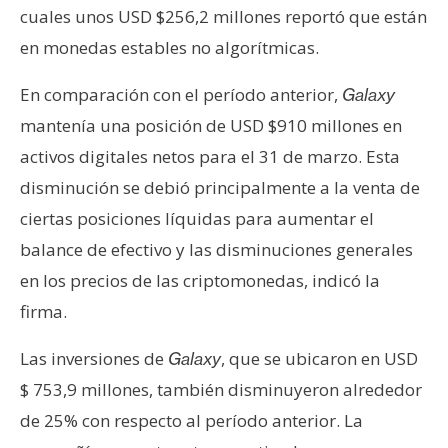
n
cuales unos USD $256,2 millones reportó que están
t
en monedas estables no algorítmicas.
a
c
En comparación con el período anterior,
Galaxy
t
mantenía una posición de USD $910 millones en
o
activos digitales netos para el 31 de marzo. Esta
y
disminución se debió principalmente a la venta de
P
u
ciertas posiciones líquidas para aumentar el
b
balance de efectivo y las disminuciones generales
l
en los precios de las criptomonedas, indicó la
i
firma.
c
i
Las inversiones de
, que se ubicaron en USD
Galaxy
d
$ 753,9 millones, también disminuyeron alrededor
a
d
de 25% con respecto al período anterior. La