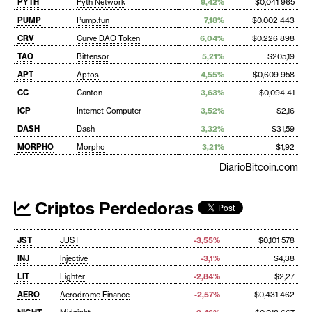
PYTH
Pyth Network
9,42%
$0,041 965
PUMP
Pump.fun
7,18%
$0,002 443
CRV
Curve DAO Token
6,04%
$0,226 898
TAO
Bittensor
5,21%
$205,19
APT
Aptos
4,55%
$0,609 958
CC
Canton
3,63%
$0,094 41
ICP
Internet Computer
3,52%
$2,16
DASH
Dash
3,32%
$31,59
MORPHO
Morpho
3,21%
$1,92
DiarioBitcoin.com
Criptos Perdedoras
JST
JUST
-3,55%
$0,101 578
INJ
Injective
-3,1%
$4,38
LIT
Lighter
-2,84%
$2,27
AERO
Aerodrome Finance
-2,57%
$0,431 462