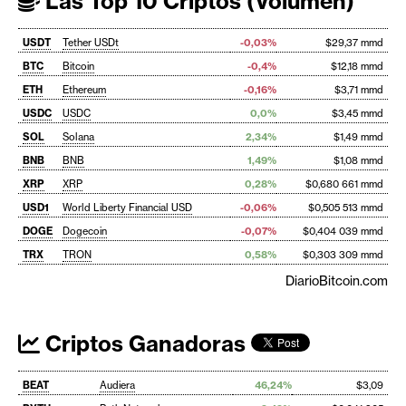
Las Top 10 Criptos (Volumen)
USDT
Tether USDt
-0,03%
$29,37 mmd
BTC
Bitcoin
-0,4%
$12,18 mmd
ETH
Ethereum
-0,16%
$3,71 mmd
USDC
USDC
0,0%
$3,45 mmd
SOL
Solana
2,34%
$1,49 mmd
BNB
BNB
1,49%
$1,08 mmd
XRP
XRP
0,28%
$0,680 661 mmd
USD1
World Liberty Financial USD
-0,06%
$0,505 513 mmd
DOGE
Dogecoin
-0,07%
$0,404 039 mmd
TRX
TRON
0,58%
$0,303 309 mmd
DiarioBitcoin.com
Criptos Ganadoras
BEAT
Audiera
46,24%
$3,09