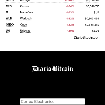
NIGHT
Midnight
-2,46%
$0,018 667
CRO
Cronos
-1,64%
$0,049 715
M
MemeCore
-1,63%
$1,13
WLD
Worldcoin
-1,52%
$0,303 494
ONDO
Ondo
-1,22%
$0,348 285
UNI
Uniswap
-1,19%
$3,96
DiarioBitcoin.com