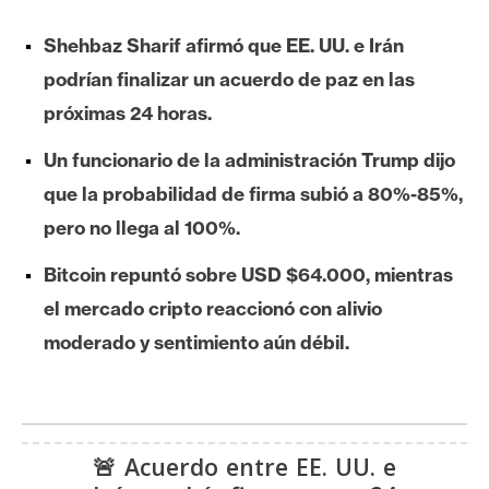
e
Shehbaz Sharif afirmó que EE. UU. e Irán
r
e
podrían finalizar un acuerdo de paz en las
u
próximas 24 horas.
m
Un funcionario de la administración Trump dijo
que la probabilidad de firma subió a 80%-85%,
I
pero no llega al 100%.
A
Bitcoin repuntó sobre USD $64.000, mientras
A
el mercado cripto reaccionó con alivio
n
moderado y sentimiento aún débil.
á
l
i
s
🚨 Acuerdo entre EE. UU. e
i