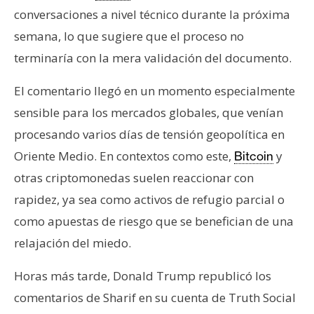
n
conversaciones a nivel técnico durante la próxima
t
semana, lo que sugiere que el proceso no
a
terminaría con la mera validación del documento.
c
t
El comentario llegó en un momento especialmente
o
sensible para los mercados globales, que venían
y
P
procesando varios días de tensión geopolítica en
u
Oriente Medio. En contextos como este,
y
Bitcoin
b
otras criptomonedas suelen reaccionar con
l
rapidez, ya sea como activos de refugio parcial o
i
como apuestas de riesgo que se benefician de una
c
i
relajación del miedo.
d
a
Horas más tarde, Donald Trump republicó los
d
comentarios de Sharif en su cuenta de Truth Social