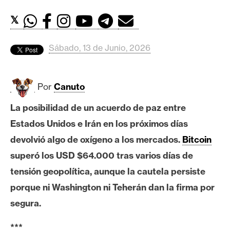
c
a
𝕏
d
o
Sábado, 13 de Junio, 2026
s
Por
Canuto
B
i
La posibilidad de un acuerdo de paz entre
t
Estados Unidos e Irán en los próximos días
c
o
devolvió algo de oxígeno a los mercados.
Bitcoin
i
superó los USD $64.000 tras varios días de
n
tensión geopolítica, aunque la cautela persiste
porque ni Washington ni Teherán dan la firma por
E
segura.
t
h
***