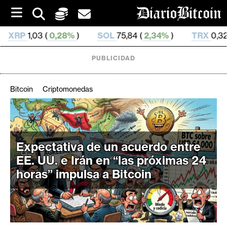
S
k
i
8%
)
SOL
75,84 (
2,34%
)
TRX
0,329 588 (
0,58%
)
p
t
o
PUBLICIDAD
c
o
n
Bitcoin
Criptomonedas
t
e
C
n
r
t
i
Expectativa de un acuerdo entre
p
EE. UU. e Irán en “las próximas 24
t
horas” impulsa a Bitcoin
o
M
e
r