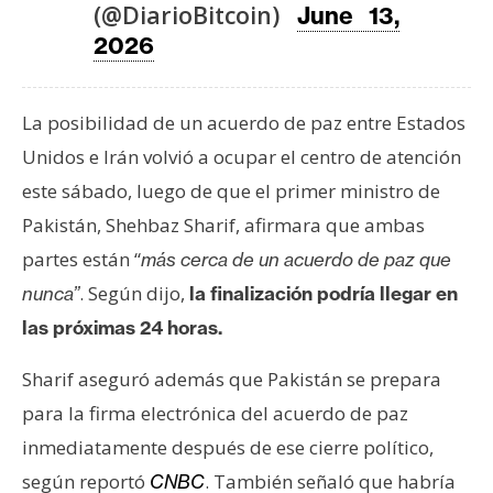
T
(@DiarioBitcoin)
June 13,
e
2026
m
a
s
La posibilidad de un acuerdo de paz entre Estados
Unidos e Irán volvió a ocupar el centro de atención
R
este sábado, luego de que el primer ministro de
e
Pakistán, Shehbaz Sharif, afirmara que ambas
c
partes están “
más cerca de un acuerdo de paz que
u
. Según dijo,
nunca”
la finalización podría llegar en
r
s
las próximas 24 horas.
o
s
Sharif aseguró además que Pakistán se prepara
para la firma electrónica del acuerdo de paz
inmediatamente después de ese cierre político,
C
según reportó
. También señaló que habría
CNBC
o