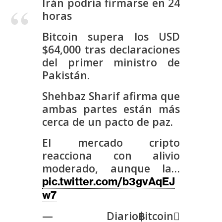
Irán podría firmarse en 24
s
horas
Bitcoin supera los USD
N
$64,000 tras declaraciones
o
del primer ministro de
t
Pakistán.
a
s
Shehbaz Sharif afirma que
d
ambas partes están más
e
cerca de un pacto de paz.
P
r
El mercado cripto
e
reacciona con alivio
n
moderado, aunque la…
s
pic.twitter.com/b3gvAqEJ
a
w7
— Diario฿itcoin