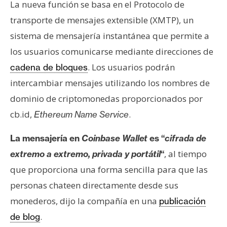
La nueva función se basa en el Protocolo de
s
transporte de mensajes extensible (XMTP), un
sistema de mensajería instantánea que permite a
N
los usuarios comunicarse mediante direcciones de
o
t
. Los usuarios podrán
cadena de bloques
a
intercambiar mensajes utilizando los nombres de
s
dominio de criptomonedas proporcionados por
d
cb.id,
.
Ethereum Name Service
e
P
La mensajería en
Coinbase Wallet
es “
cifrada de
r
e
, al tiempo
extremo a extremo, privada y portátil
“
n
que proporciona una forma sencilla para que las
s
personas chateen directamente desde sus
a
monederos, dijo la compañía en una
publicación
.
de blog