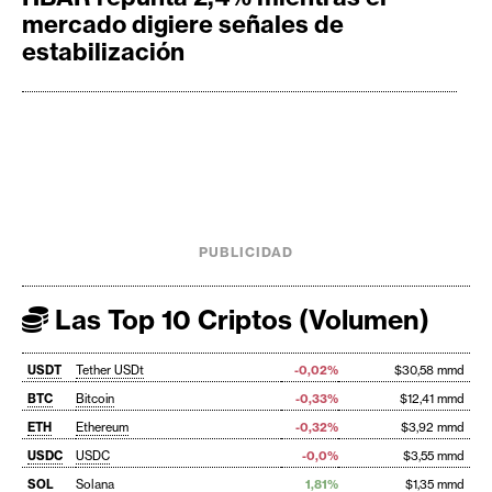
mercado digiere señales de
estabilización
PUBLICIDAD
Las Top 10 Criptos (Volumen)
USDT
Tether USDt
-0,02%
$30,58 mmd
BTC
Bitcoin
-0,33%
$12,41 mmd
ETH
Ethereum
-0,32%
$3,92 mmd
USDC
USDC
-0,0%
$3,55 mmd
SOL
Solana
1,81%
$1,35 mmd