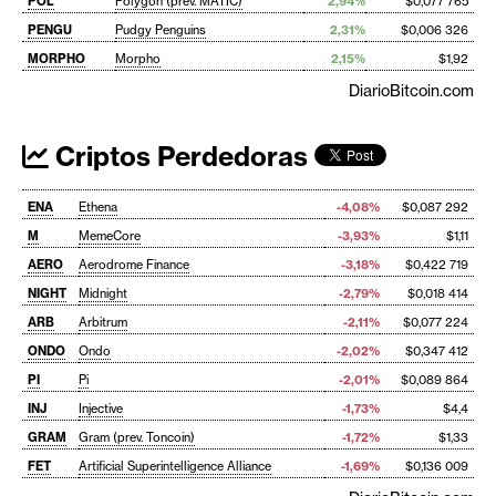
POL
Polygon (prev. MATIC)
2,94%
$0,077 765
PENGU
Pudgy Penguins
2,31%
$0,006 326
MORPHO
Morpho
2,15%
$1,92
DiarioBitcoin.com
Criptos Perdedoras
ENA
Ethena
-4,08%
$0,087 292
M
MemeCore
-3,93%
$1,11
AERO
Aerodrome Finance
-3,18%
$0,422 719
NIGHT
Midnight
-2,79%
$0,018 414
ARB
Arbitrum
-2,11%
$0,077 224
ONDO
Ondo
-2,02%
$0,347 412
PI
Pi
-2,01%
$0,089 864
INJ
Injective
-1,73%
$4,4
GRAM
Gram (prev. Toncoin)
-1,72%
$1,33
FET
Artificial Superintelligence Alliance
-1,69%
$0,136 009