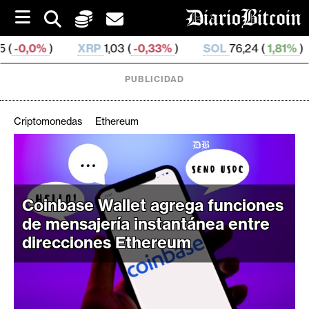
S
k
i
XRP
1,03 (
-0,33%
)
SOL
76,24 (
1,81%
)
TRX
0,329
p
t
o
PUBLICIDAD
c
o
n
Criptomonedas
Ethereum
t
e
C
n
r
t
i
Coinbase Wallet agrega funciones
p
de mensajería instantánea entre
t
direcciones Ethereum
o
M
e
r