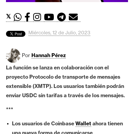
c
a
d
𝕏
o
s
Miércoles, 12 de Julio, 2023
B
Por
Hannah Pérez
i
t
La función se lanza en colaboración con el
c
proyecto Protocolo de transporte de mensajes
o
extensible (XMTP). Los usuarios también podrán
i
enviar USDC sin tarifas a través de los mensajes.
n
***
E
Los usuarios de Coinbase
Wallet
ahora tienen
t
h
una nueva forma de comunicarse