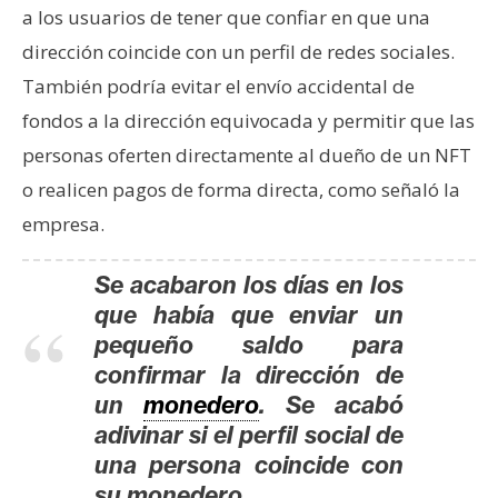
a los usuarios de tener que confiar en que una
n
t
dirección coincide con un perfil de redes sociales.
a
También podría evitar el envío accidental de
c
fondos a la dirección equivocada y permitir que las
t
personas oferten directamente al dueño de un NFT
o
y
o realicen pagos de forma directa, como señaló la
P
empresa.
u
b
Se acabaron los días en los
l
que había que enviar un
i
pequeño saldo para
c
confirmar la dirección de
i
un
monedero
. Se acabó
d
adivinar si el perfil social de
a
d
una persona coincide con
su monedero.