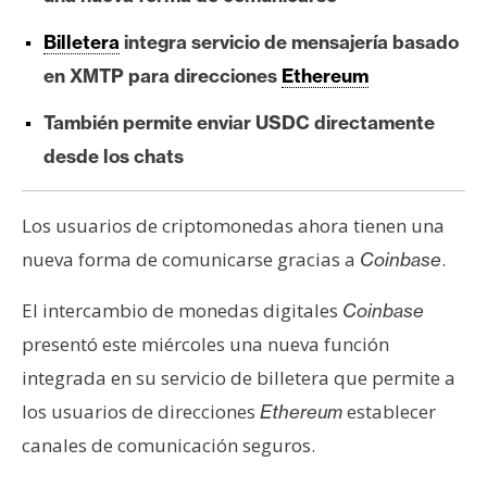
e
Billetera
integra servicio de mensajería basado
r
e
en XMTP para direcciones
Ethereum
u
También permite enviar USDC directamente
m
desde los chats
I
Los usuarios de criptomonedas ahora tienen una
A
nueva forma de comunicarse gracias a
.
Coinbase
A
El intercambio de monedas digitales
Coinbase
n
presentó este miércoles una nueva función
á
integrada en su servicio de billetera que permite a
l
los usuarios de direcciones
establecer
Ethereum
i
s
canales de comunicación seguros.
i