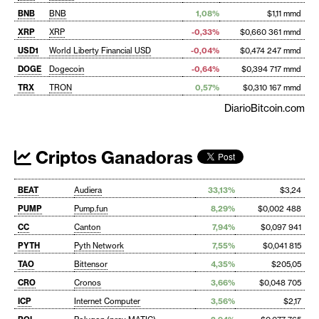
BNB
BNB
1,08%
$1,11 mmd
XRP
XRP
-0,33%
$0,660 361 mmd
USD1
World Liberty Financial USD
-0,04%
$0,474 247 mmd
DOGE
Dogecoin
-0,64%
$0,394 717 mmd
TRX
TRON
0,57%
$0,310 167 mmd
DiarioBitcoin.com
Criptos Ganadoras
BEAT
Audiera
33,13%
$3,24
PUMP
Pump.fun
8,29%
$0,002 488
CC
Canton
7,94%
$0,097 941
PYTH
Pyth Network
7,55%
$0,041 815
TAO
Bittensor
4,35%
$205,05
CRO
Cronos
3,66%
$0,048 705
ICP
Internet Computer
3,56%
$2,17