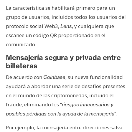
T
e
La característica se habilitará primero para un
m
grupo de usuarios, incluidos todos los usuarios del
a
protocolo social Web3,
, y cualquiera que
Lens
s
escanee un código QR proporcionado en el
comunicado.
R
Mensajería segura y privada entre
e
c
billeteras
u
De acuerdo con
, su nueva funcionalidad
Coinbase
r
ayudará a abordar una serie de desafíos presentes
s
o
en el mundo de las criptomonedas, incluido el
s
fraude, eliminando los “
riesgos innecesarios y
“.
posibles pérdidas con la ayuda de la mensajería
C
Por ejemplo, la mensajería entre direcciones salva
o