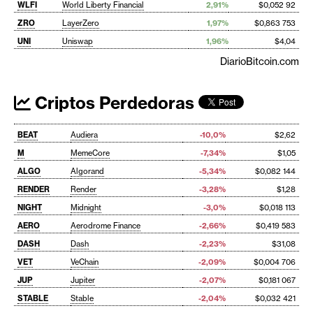
WLFI
World Liberty Financial
2,91%
$0,052 92
ZRO
LayerZero
1,97%
$0,863 753
UNI
Uniswap
1,96%
$4,04
DiarioBitcoin.com
Criptos Perdedoras
BEAT
Audiera
-10,0%
$2,62
M
MemeCore
-7,34%
$1,05
ALGO
Algorand
-5,34%
$0,082 144
RENDER
Render
-3,28%
$1,28
NIGHT
Midnight
-3,0%
$0,018 113
AERO
Aerodrome Finance
-2,66%
$0,419 583
DASH
Dash
-2,23%
$31,08
VET
VeChain
-2,09%
$0,004 706
JUP
Jupiter
-2,07%
$0,181 067
STABLE
Stable
-2,04%
$0,032 421