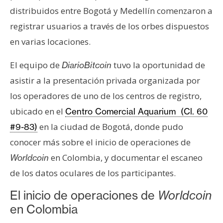
s
distribuidos entre Bogotá y Medellín comenzaron a
registrar usuarios a través de los orbes dispuestos
N
en varias locaciones.
o
t
El equipo de
tuvo la oportunidad de
DiarioBitcoin
a
asistir a la presentación privada organizada por
s
los operadores de uno de los centros de registro,
d
ubicado en el
Centro Comercial Aquarium (Cl. 60
e
P
en la ciudad de Bogotá, donde pudo
#9-83)
r
conocer más sobre el inicio de operaciones de
e
en Colombia, y documentar el escaneo
Worldcoin
n
de los datos oculares de los participantes.
s
a
El inicio de operaciones de
Worldcoin
en Colombia