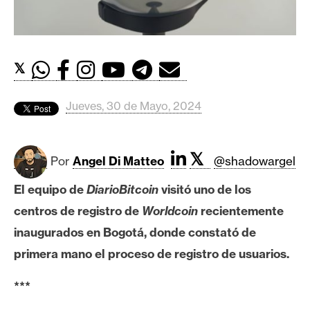
c
a
d
o
𝕏
s
Jueves, 30 de Mayo, 2024
B
i
t
𝕏
Por
Angel Di Matteo
@shadowargel
c
o
El equipo de
DiarioBitcoin
visitó uno de los
i
centros de registro de
Worldcoin
recientemente
n
inaugurados en Bogotá, donde constató de
primera mano el proceso de registro de usuarios.
E
***
t
h