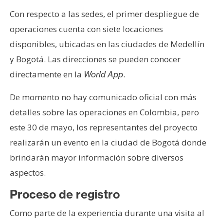
n
Con respecto a las sedes, el primer despliegue de
t
operaciones cuenta con siete locaciones
a
disponibles, ubicadas en las ciudades de Medellín
c
t
y Bogotá. Las direcciones se pueden conocer
o
directamente en la
.
World App
y
P
De momento no hay comunicado oficial con más
u
detalles sobre las operaciones en Colombia, pero
b
este 30 de mayo, los representantes del proyecto
l
i
realizarán un evento en la ciudad de Bogotá donde
c
brindarán mayor información sobre diversos
i
aspectos.
d
a
Proceso de registro
d
Como parte de la experiencia durante una visita al