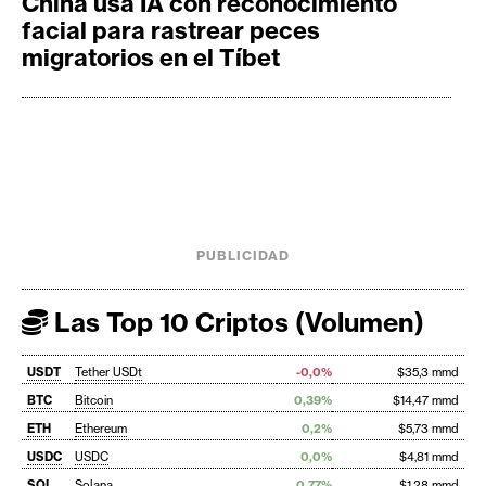
China usa IA con reconocimiento
facial para rastrear peces
migratorios en el Tíbet
PUBLICIDAD
Las Top 10 Criptos (Volumen)
USDT
Tether USDt
-0,0%
$35,3 mmd
BTC
Bitcoin
0,39%
$14,47 mmd
ETH
Ethereum
0,2%
$5,73 mmd
USDC
USDC
0,0%
$4,81 mmd
SOL
Solana
0,77%
$1,28 mmd