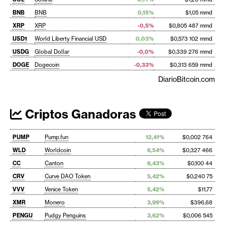
BNB
BNB
0,15%
$1,05 mmd
XRP
XRP
-0,5%
$0,805 487 mmd
USD1
World Liberty Financial USD
0,03%
$0,573 102 mmd
USDG
Global Dollar
-0,0%
$0,339 276 mmd
DOGE
Dogecoin
-0,33%
$0,313 659 mmd
DiarioBitcoin.com
Criptos Ganadoras
PUMP
Pump.fun
12,41%
$0,002 764
WLD
Worldcoin
6,54%
$0,327 466
CC
Canton
6,43%
$0,100 44
CRV
Curve DAO Token
5,42%
$0,240 75
VVV
Venice Token
5,42%
$11,77
XMR
Monero
3,99%
$396,68
PENGU
Pudgy Penguins
3,62%
$0,006 545