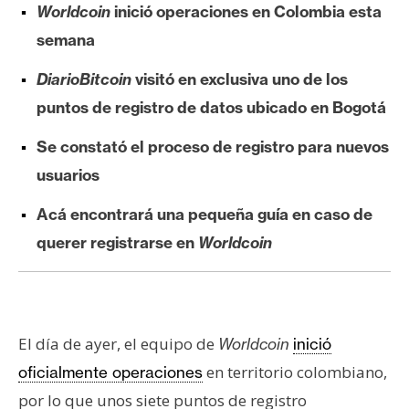
Worldcoin
inició operaciones en Colombia esta
e
r
semana
e
DiarioBitcoin
visitó en exclusiva uno de los
u
m
puntos de registro de datos ubicado en Bogotá
Se constató el proceso de registro para nuevos
I
usuarios
A
Acá encontrará una pequeña guía en caso de
querer registrarse en
Worldcoin
A
n
á
l
El día de ayer, el equipo de
Worldcoin
inició
i
s
en territorio colombiano,
oficialmente operaciones
i
por lo que unos siete puntos de registro