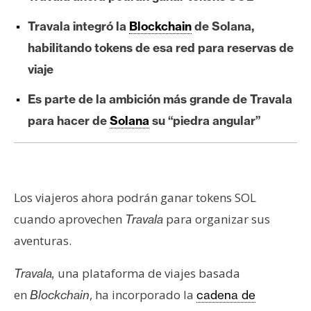
e
Travala integró la
Blockchain
de Solana,
r
e
habilitando tokens de esa red para reservas de
u
viaje
m
Es parte de la ambición más grande de Travala
para hacer de
Solana
su “piedra angular”
I
A
A
Los viajeros ahora podrán ganar tokens SOL
n
cuando aprovechen
para organizar sus
Travala
á
aventuras.
l
i
una plataforma de viajes basada
Travala,
s
en
, ha incorporado la
Blockchain
cadena de
i