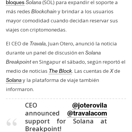
(SOL) para expandir el soporte a
bloques
Solana
s
más redes
y brindar a los usuarios
Blockchain
mayor comodidad cuando decidan reservar sus
N
viajes con criptomonedas.
o
t
El CEO de
, Juan Otero, anunció la noticia
Travala
a
durante un panel de discusión en
s
Solana
d
en Singapur el sábado, según reportó el
Breakpoint
e
medio de noticias
. Las cuentas de
de
The Block
X
P
y la plataforma de viaje también
Solana
r
informaron.
e
n
s
CEO
@joterovila
a
announced
@travalacom
support for Solana at
Breakpoint!