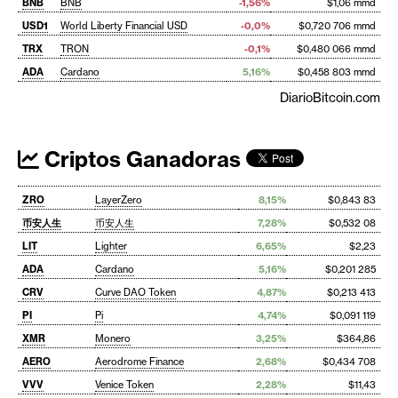
BNB
BNB
-1,56%
$1,06 mmd
USD1
World Liberty Financial USD
-0,0%
$0,720 706 mmd
TRX
TRON
-0,1%
$0,480 066 mmd
ADA
Cardano
5,16%
$0,458 803 mmd
DiarioBitcoin.com
Criptos Ganadoras
ZRO
LayerZero
8,15%
$0,843 83
币安人生
币安人生
7,28%
$0,532 08
LIT
Lighter
6,65%
$2,23
ADA
Cardano
5,16%
$0,201 285
CRV
Curve DAO Token
4,87%
$0,213 413
PI
Pi
4,74%
$0,091 119
XMR
Monero
3,25%
$364,86
AERO
Aerodrome Finance
2,68%
$0,434 708
VVV
Venice Token
2,28%
$11,43