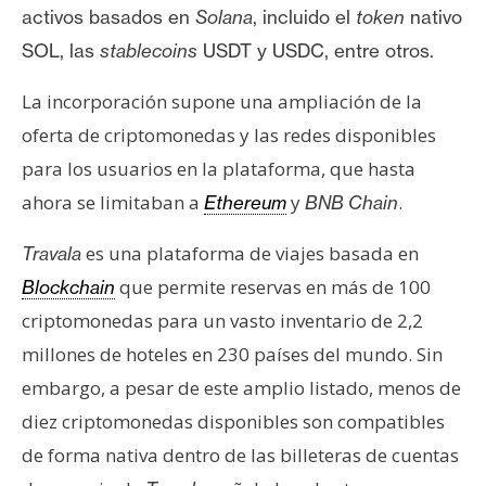
n
activos basados en
Solana
, incluido el
token
nativo
t
SOL, las
stablecoins
USDT y USDC, entre otros.
a
c
La incorporación supone una ampliación de la
t
oferta de criptomonedas y las redes disponibles
o
para los usuarios en la plataforma, que hasta
y
ahora se limitaban a
y
.
Ethereum
BNB Chain
P
u
es una plataforma de viajes basada en
Travala
b
que permite reservas en más de 100
Blockchain
l
i
criptomonedas para un vasto inventario de 2,2
c
millones de hoteles en 230 países del mundo. Sin
i
embargo, a pesar de este amplio listado, menos de
d
diez criptomonedas disponibles son compatibles
a
d
de forma nativa dentro de las billeteras de cuentas