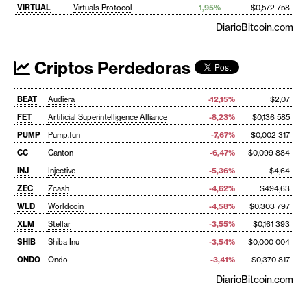
VIRTUAL
Virtuals Protocol
1,95%
$0,572 758
DiarioBitcoin.com
Criptos Perdedoras
BEAT
Audiera
-12,15%
$2,07
FET
Artificial Superintelligence Alliance
-8,23%
$0,136 585
PUMP
Pump.fun
-7,67%
$0,002 317
CC
Canton
-6,47%
$0,099 884
INJ
Injective
-5,36%
$4,64
ZEC
Zcash
-4,62%
$494,63
WLD
Worldcoin
-4,58%
$0,303 797
XLM
Stellar
-3,55%
$0,161 393
SHIB
Shiba Inu
-3,54%
$0,000 004
ONDO
Ondo
-3,41%
$0,370 817
DiarioBitcoin.com