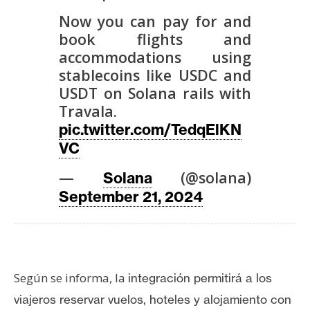
T
e
Now you can pay for and
m
book flights and
a
accommodations using
s
stablecoins like USDC and
USDT on Solana rails with
Travala.
R
pic.twitter.com/TedqElKN
e
VC
c
u
—
(@solana)
Solana
r
September 21, 2024
s
o
s
Según se informa, la
integración permitirá a los
C
viajeros reservar vuelos, hoteles y alojamiento con
o