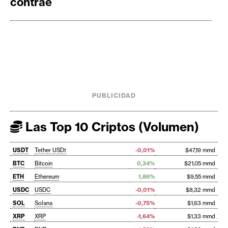
contrae
PUBLICIDAD
Las Top 10 Criptos (Volumen)
USDT
Tether USDt
-0,01%
$47,19 mmd
BTC
Bitcoin
0,34%
$21,05 mmd
ETH
Ethereum
1,86%
$9,55 mmd
USDC
USDC
-0,01%
$8,32 mmd
SOL
Solana
-0,75%
$1,63 mmd
XRP
XRP
-1,64%
$1,33 mmd