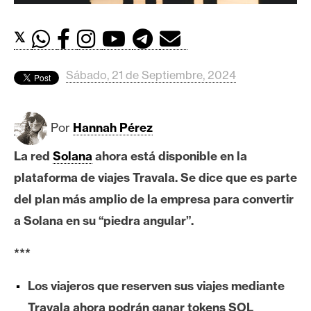
c
a
𝕏
d
o
s
Sábado, 21 de Septiembre, 2024
B
Por
Hannah Pérez
i
t
La red
Solana
ahora está disponible en la
c
plataforma de viajes Travala. Se dice que es parte
o
del plan más amplio de la empresa para convertir
i
a Solana en su “piedra angular”.
n
***
E
Los viajeros que reserven sus viajes mediante
t
h
Travala ahora podrán ganar tokens SOL