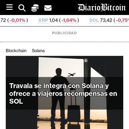
S
k
i
XRP
1,04 (
-1,64%
)
SOL
73,42 (
-0,75%
)
TRX
0
p
t
o
PUBLICIDAD
c
o
n
Blockchain
Solana
t
e
C
n
r
t
i
Travala se integra con Solana y
p
ofrece a viajeros recompensas en
t
SOL
o
M
e
r