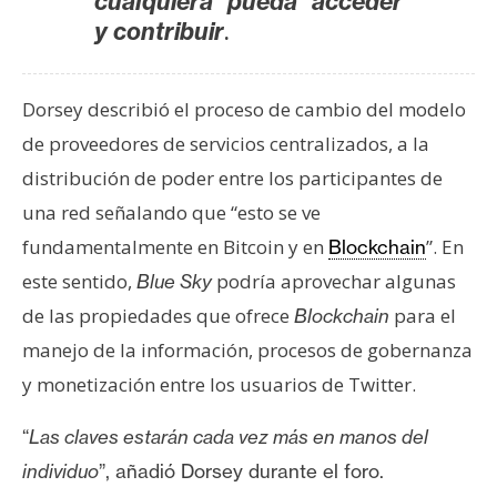
cualquiera pueda acceder
n
.
y contribuir
t
a
c
Dorsey describió el proceso de cambio del modelo
t
de proveedores de servicios centralizados, a la
o
distribución de poder entre los participantes de
y
P
una red señalando que “esto se ve
u
fundamentalmente en Bitcoin y en
”. En
Blockchain
b
este sentido,
podría aprovechar algunas
Blue Sky
l
de las propiedades que ofrece
para el
Blockchain
i
manejo de la información, procesos de gobernanza
c
i
y monetización entre los usuarios de Twitter.
d
a
“
Las claves estarán cada vez más en manos del
d
individuo
”, añadió Dorsey durante el foro.