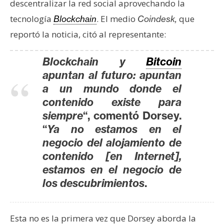
descentralizar la red social aprovechando la
e
tecnología
. El medio
que
Blockchain
Coindesk,
r
e
reportó la noticia, citó al representante:
u
m
Blockchain y
Bitcoin
apuntan al futuro: apuntan
a un mundo donde el
I
contenido existe para
A
siempre
“, comentó Dorsey.
“
Ya no estamos en el
A
negocio del alojamiento de
n
contenido [en Internet],
á
estamos en el negocio de
l
los descubrimientos
.
i
s
i
Esta no es la primera vez que Dorsey aborda la