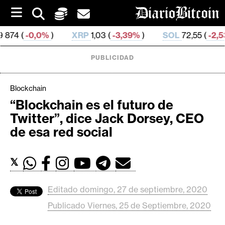
S
k
i
)
XRP
1,03 (
-3,39%
)
SOL
72,55 (
-2,53%
)
TRX
p
t
o
PUBLICIDAD
c
o
n
Blockchain
t
“Blockchain es el futuro de
e
C
Twitter”, dice Jack Dorsey, CEO
n
r
t
de esa red social
i
p
𝕏
t
o
M
Editado domingo, 27 de septiembre, 2020
e
Publicado Viernes, 25 de Septiembre, 2020
r