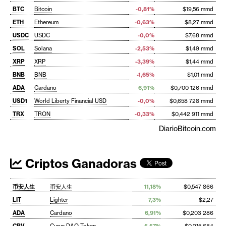
BTC
Bitcoin
-0,81%
$19,56 mmd
ETH
Ethereum
-0,63%
$8,27 mmd
USDC
USDC
-0,0%
$7,68 mmd
SOL
Solana
-2,53%
$1,49 mmd
XRP
XRP
-3,39%
$1,44 mmd
BNB
BNB
-1,65%
$1,01 mmd
ADA
Cardano
6,91%
$0,700 126 mmd
USD1
World Liberty Financial USD
-0,0%
$0,658 728 mmd
TRX
TRON
-0,33%
$0,442 911 mmd
DiarioBitcoin.com
Criptos Ganadoras
币安人生
币安人生
11,18%
$0,547 866
LIT
Lighter
7,3%
$2,27
ADA
Cardano
6,91%
$0,203 286
CRV
Curve DAO Token
5,57%
$0,215 684