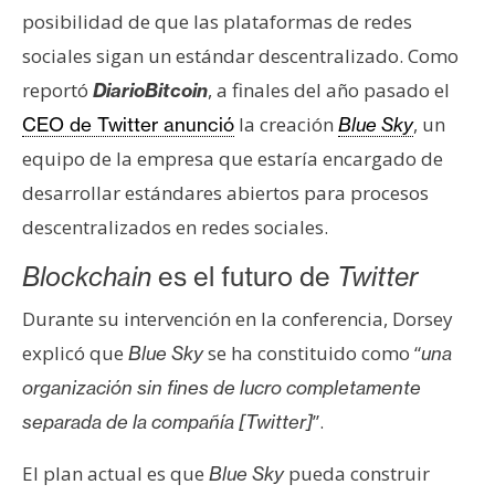
s
posibilidad de que las plataformas de redes
sociales sigan un estándar descentralizado. Como
N
reportó
, a finales del año pasado el
DiarioBitcoin
o
la creación
, un
CEO de Twitter anunció
Blue Sky
t
equipo de la empresa que estaría encargado de
a
desarrollar estándares abiertos para procesos
s
d
descentralizados en redes sociales.
e
Blockchain
es el futuro de
Twitter
P
r
Durante su intervención en la conferencia, Dorsey
e
explicó que
se ha constituido como “
Blue Sky
una
n
organización sin fines de lucro completamente
s
a
”.
separada de la compañía [Twitter]
El plan actual es que
pueda construir
Blue Sky