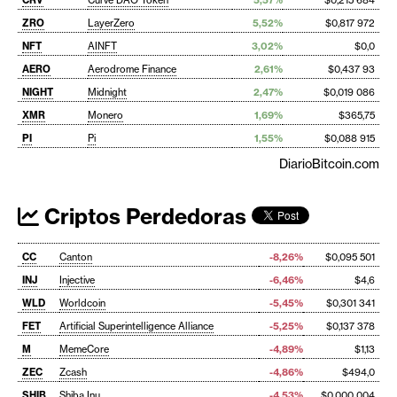
ZRO
LayerZero
5,52%
$0,817 972
NFT
AINFT
3,02%
$0,0
AERO
Aerodrome Finance
2,61%
$0,437 93
NIGHT
Midnight
2,47%
$0,019 086
XMR
Monero
1,69%
$365,75
PI
Pi
1,55%
$0,088 915
DiarioBitcoin.com
Criptos Perdedoras
CC
Canton
-8,26%
$0,095 501
INJ
Injective
-6,46%
$4,6
WLD
Worldcoin
-5,45%
$0,301 341
FET
Artificial Superintelligence Alliance
-5,25%
$0,137 378
M
MemeCore
-4,89%
$1,13
ZEC
Zcash
-4,86%
$494,0
SHIB
Shiba Inu
-4,53%
$0,000 004