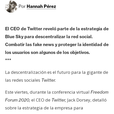
c
Por
Hannah Pérez
a
d
o
s
El CEO de Twitter reveló parte de la estrategia de
Blue Sky para descentralizar la red social.
B
Combatir las fake news y proteger la identidad de
i
los usuarios son algunos de los objetivos.
t
***
c
o
La descentralización es el futuro para la gigante de
i
las redes sociales
Twitter.
n
Este viertes, durante la conferencia virtual
Freedom
E
el CEO de
Jack Dorsey, detalló
Forum 2020,
Twitter,
t
sobre la estrategia de la empresa para
h