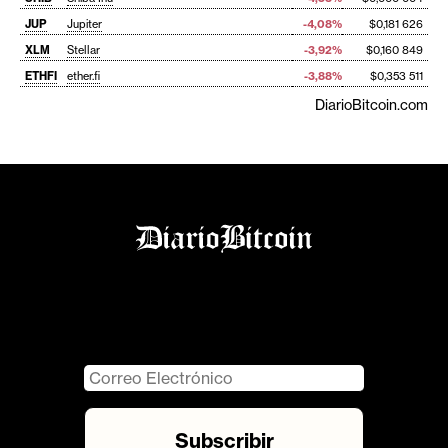
JUP
Jupiter
-4,08%
$0,181 626
XLM
Stellar
-3,92%
$0,160 849
ETHFI
ether.fi
-3,88%
$0,353 511
DiarioBitcoin.com