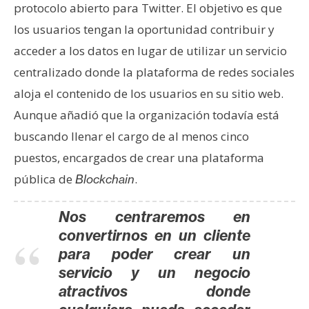
T
protocolo abierto para Twitter. El objetivo es que
e
los usuarios tengan la oportunidad contribuir y
m
acceder a los datos en lugar de utilizar un servicio
a
s
centralizado donde la plataforma de redes sociales
aloja el contenido de los usuarios en su sitio web.
Aunque añadió que la organización todavía está
R
e
buscando llenar el cargo de al menos cinco
c
puestos, encargados de crear una plataforma
u
pública de
.
Blockchain
r
s
Nos centraremos en
o
convertirnos en un cliente
s
para poder crear un
servicio y un negocio
C
atractivos donde
o