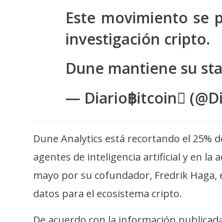
s
Este movimiento se 
a
investigación cripto.
T
Dune mantiene su st
e
m
— Diario฿itcoin (@Di
a
s
Dune Analytics está recortando el 25% d
R
agentes de inteligencia artificial y en l
e
c
mayo por su cofundador, Fredrik Haga, 
u
datos para el ecosistema cripto.
r
s
De acuerdo con la información publicad