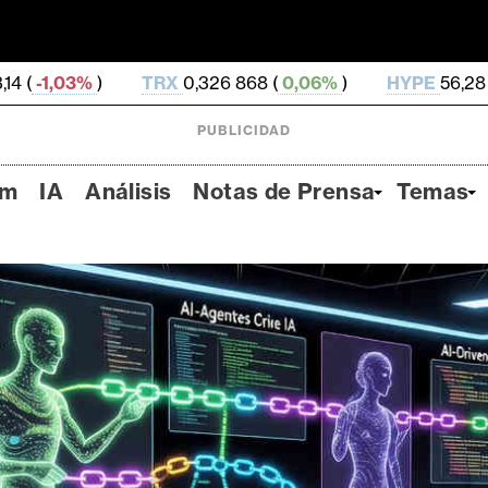
TRX
0,326 868 (
0,06%
)
HYPE
56,28 (
0,32%
)
D
PUBLICIDAD
um
IA
Análisis
Notas de Prensa
Temas