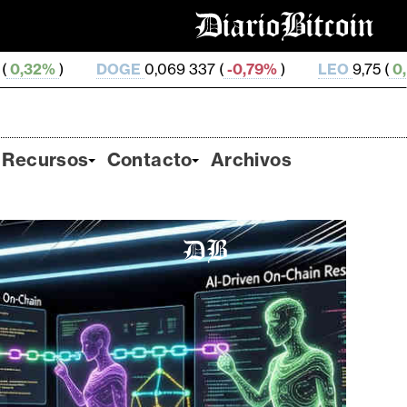
OGE
0,069 337 (
-0,79%
)
LEO
9,75 (
0,04%
)
ZEC
5
Recursos
Contacto
Archivos