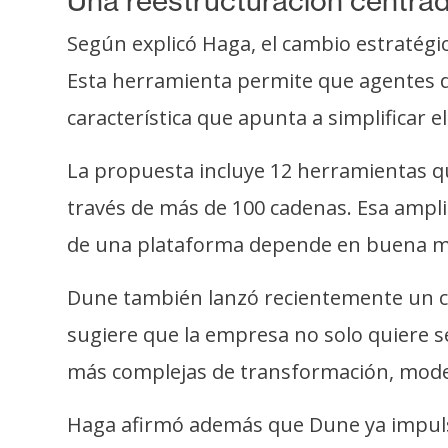
Una reestructuración centrada
i
c
Según explicó Haga, el cambio estratégi
i
Esta herramienta permite que agentes d
d
a
característica que apunta a simplificar 
d
La propuesta incluye 12 herramientas qu
través de más de 100 cadenas. Esa ampl
de una plataforma depende en buena med
Dune también lanzó recientemente un co
sugiere que la empresa no solo quiere se
más complejas de transformación, mode
Haga afirmó además que Dune ya impulsa 