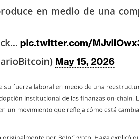
produce en medio de una comp
ack…
pic.twitter.com/MJvlIOwx
arioBitcoin)
May 15, 2026
e su fuerza laboral en medio de una reestructu
a adopción institucional de las finanzas on-chain.
en un movimiento que refleja cómo está cambia
a originalmente por BeInCrypto, Haga explicó q