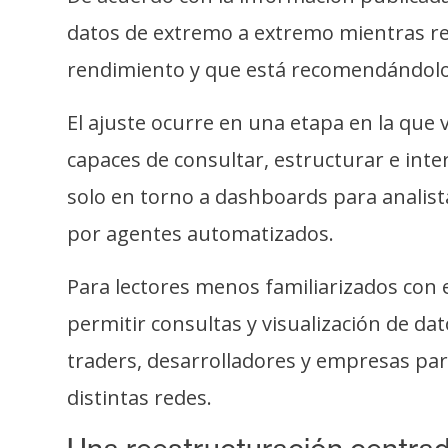
o
datos de extremo a extremo mientras re
s
rendimiento y que está recomendándolo
C
El ajuste ocurre en una etapa en la que 
o
n
capaces de consultar, estructurar e int
t
solo en torno a dashboards para analist
a
por agentes automatizados.
c
t
Para lectores menos familiarizados con
o
y
permitir consultas y visualización de da
P
traders, desarrolladores y empresas par
u
distintas redes.
b
l