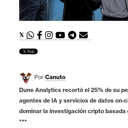
t
h
e
r
𝕏
e
u
m
I
Por
Canuto
A
Dune Analytics recortó el 25% de su pe
agentes de IA y servicios de datos on-
A
n
dominar la investigación cripto basada en
á
***
l