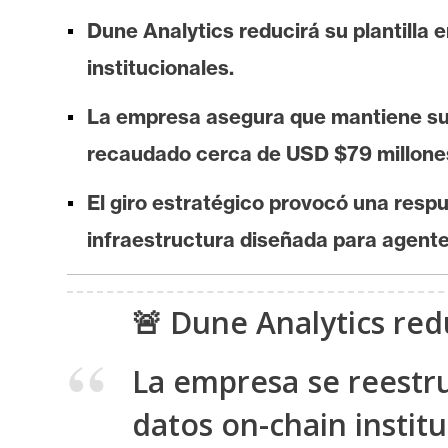
i
Dune Analytics reducirá su plantilla
s
i
institucionales.
s
La empresa asegura que mantiene su 
recaudado cerca de USD $79 millone
N
o
El giro estratégico provocó una respu
t
infraestructura diseñada para agente
a
s
d
🚨 Dune Analytics red
e
P
La empresa se reestruc
r
e
datos on-chain institu
n