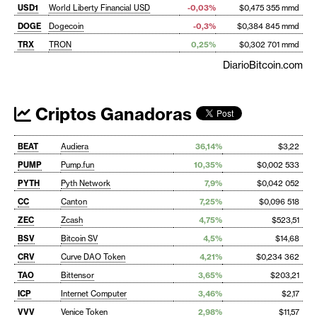
USD1
World Liberty Financial USD
-0,03%
$0,475 355 mmd
DOGE
Dogecoin
-0,3%
$0,384 845 mmd
TRX
TRON
0,25%
$0,302 701 mmd
DiarioBitcoin.com
Criptos Ganadoras
BEAT
Audiera
36,14%
$3,22
PUMP
Pump.fun
10,35%
$0,002 533
PYTH
Pyth Network
7,9%
$0,042 052
CC
Canton
7,25%
$0,096 518
ZEC
Zcash
4,75%
$523,51
BSV
Bitcoin SV
4,5%
$14,68
CRV
Curve DAO Token
4,21%
$0,234 362
TAO
Bittensor
3,65%
$203,21
ICP
Internet Computer
3,46%
$2,17
VVV
Venice Token
2,98%
$11,57