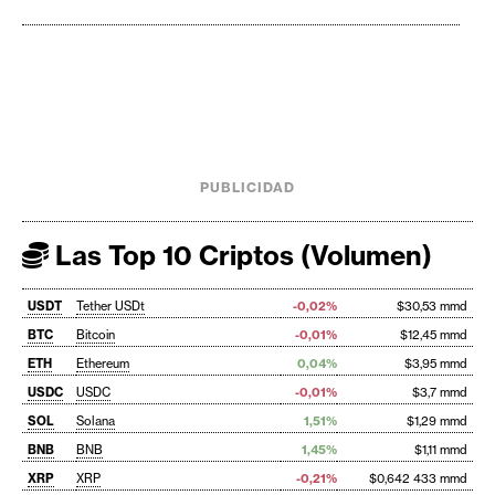
PUBLICIDAD
Las Top 10 Criptos (Volumen)
USDT
Tether USDt
-0,02%
$30,53 mmd
BTC
Bitcoin
-0,01%
$12,45 mmd
ETH
Ethereum
0,04%
$3,95 mmd
USDC
USDC
-0,01%
$3,7 mmd
SOL
Solana
1,51%
$1,29 mmd
BNB
BNB
1,45%
$1,11 mmd
XRP
XRP
-0,21%
$0,642 433 mmd