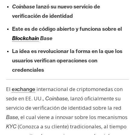
e
Coinbase
lanzó su nuevo servicio de
r
verificación de identidad
e
u
Este es de código abierto y funciona sobre el
m
Blockchain
Base
La idea es revolucionar la forma en la que los
I
usuarios verifican operaciones con
A
credenciales
A
El
internacional de criptomonedas con
exchange
n
sede en EE. UU.,
lanzó oficialmente su
Coinbase,
á
l
servicio de verificación de identidad sobre la red
i
el cual viene a innovar sobre los mecanismos
Base,
s
(Conozca a su cliente) tradicionales, al tiempo
KYC
i