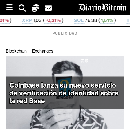
S
k
i
RP
1,03 (
-0,21%
)
SOL
76,38 (
1,51%
)
TRX
0,329 6 (
p
t
o
PUBLICIDAD
c
o
n
Blockchain
Exchanges
t
e
C
n
r
t
i
Coinbase lanza su nuevo servicio
p
de verificación de identidad sobre
t
la red Base
o
M
e
r