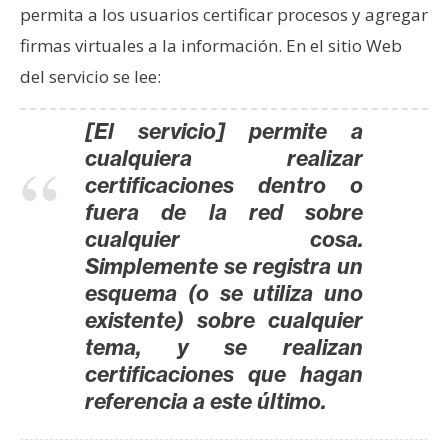
permita a los usuarios certificar procesos y agregar
n
t
firmas virtuales a la información. En el sitio Web
a
del servicio se lee:
c
t
[El servicio] permite a
o
cualquiera realizar
y
certificaciones dentro o
P
fuera de la red sobre
u
cualquier cosa.
b
Simplemente se registra un
l
i
esquema (o se utiliza uno
c
existente) sobre cualquier
i
tema, y se realizan
d
certificaciones que hagan
a
referencia a este último.
d