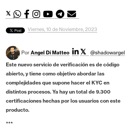
c
a
𝕏
d
o
Viernes, 10 de Noviembre, 2023
s
B
𝕏
Por
Angel Di Matteo
@shadowargel
i
Este nuevo servicio de verificación es de código
t
c
abierto, y tiene como objetivo abordar las
o
complejidades que supone hacer el KYC en
i
distintos procesos. Ya hay un total de 9.300
n
certificaciones hechas por los usuarios con este
producto.
E
t
***
h