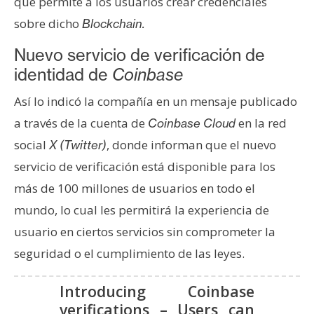
que permite a los usuarios crear credenciales
s
sobre dicho
Blockchain.
Nuevo servicio de verificación de
N
identidad de
Coinbase
o
t
Así lo indicó la compañía en un mensaje publicado
a
a través de la cuenta de
en la red
Coinbase Cloud
s
d
social
, donde informan que el nuevo
X (Twitter)
e
servicio de verificación está disponible para los
P
más de 100 millones de usuarios en todo el
r
mundo, lo cual les permitirá la experiencia de
e
n
usuario en ciertos servicios sin comprometer la
s
seguridad o el cumplimiento de las leyes.
a
Introducing Coinbase
verifications – Users can