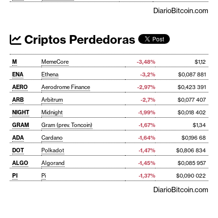
DiarioBitcoin.com
Criptos Perdedoras
M
MemeCore
-3,48%
$1,12
ENA
Ethena
-3,2%
$0,087 881
AERO
Aerodrome Finance
-2,97%
$0,423 391
ARB
Arbitrum
-2,7%
$0,077 407
NIGHT
Midnight
-1,99%
$0,018 402
GRAM
Gram (prev. Toncoin)
-1,67%
$1,34
ADA
Cardano
-1,64%
$0,196 68
DOT
Polkadot
-1,47%
$0,806 834
ALGO
Algorand
-1,45%
$0,085 957
PI
Pi
-1,37%
$0,090 022
DiarioBitcoin.com