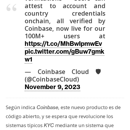
T
attest to account and
e
country credentials
m
onchain, all verified by
a
Coinbase, now live for our
s
100M+ users at
https://t.co/MhBwIpmwEv
R
pic.twitter.com/gBuw7gmk
e
w1
c
— Coinbase Cloud 🛡️
u
(@CoinbaseCloud)
r
s
November 9, 2023
o
s
Según indica
este nuevo producto es de
Coinbase,
código abierto, y se espera que revolucione los
C
sistemas típicos
mediante un sistema que
KYC
o