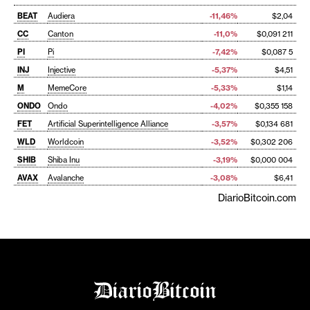
BEAT
Audiera
-11,46%
$2,04
CC
Canton
-11,0%
$0,091 211
PI
Pi
-7,42%
$0,087 5
INJ
Injective
-5,37%
$4,51
M
MemeCore
-5,33%
$1,14
ONDO
Ondo
-4,02%
$0,355 158
FET
Artificial Superintelligence Alliance
-3,57%
$0,134 681
WLD
Worldcoin
-3,52%
$0,302 206
SHIB
Shiba Inu
-3,19%
$0,000 004
AVAX
Avalanche
-3,08%
$6,41
DiarioBitcoin.com