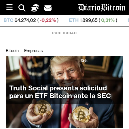
S
k
i
02 (
-0,22%
)
ETH
1.899,65 (
0,31%
)
USDT
0,999 0
p
t
o
PUBLICIDAD
c
o
n
Bitcoin
Empresas
t
e
C
n
r
t
i
p
Truth Social presenta solicitud
t
para un ETF Bitcoin ante la SEC
o
M
e
r