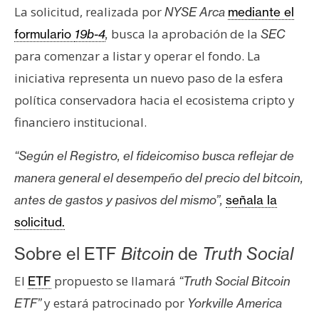
s
La solicitud, realizada por
NYSE Arca
mediante el
busca la aprobación de la
formulario
19b-4
,
SEC
para comenzar a listar y operar el fondo. La
N
o
iniciativa representa un nuevo paso de la esfera
t
política conservadora hacia el ecosistema cripto y
a
financiero institucional.
s
d
“Según el Registro, el fideicomiso busca reflejar de
e
manera general el desempeño del precio del bitcoin,
P
r
antes de gastos y pasivos del mismo”,
señala la
e
solicitud.
n
Sobre el ETF
Bitcoin
de
Truth Social
s
a
El
propuesto se llamará
ETF
“Truth Social Bitcoin
y estará patrocinado por
ETF”
Yorkville America