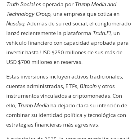
es operada por
Truth Social
Trump Media and
n
t
una empresa que cotiza en
Technology Group,
a
Además de su red social, el conglomerado
Nasdaq.
c
lanzó recientemente la plataforma
un
Truth.Fi,
t
vehículo financiero con capacidad aprobada para
o
y
invertir hasta USD $250 millones de sus más de
P
USD $700 millones en reservas.
u
b
Estas inversiones incluyen activos tradicionales,
l
cuentas administradas, ETFs,
y otros
Bitcoin
i
instrumentos vinculados a criptomonedas. Con
c
ello,
ha dejado clara su intención de
Trump Media
i
d
combinar su identidad política y tecnológica con
a
estrategias financieras más agresivas.
d