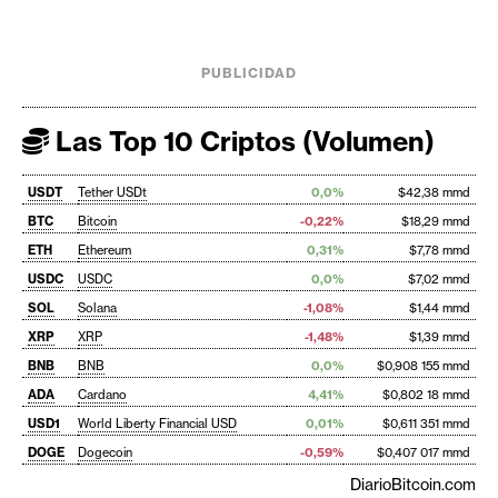
PUBLICIDAD
Las Top 10 Criptos (Volumen)
USDT
Tether USDt
0,0%
$42,38 mmd
BTC
Bitcoin
-0,22%
$18,29 mmd
ETH
Ethereum
0,31%
$7,78 mmd
USDC
USDC
0,0%
$7,02 mmd
SOL
Solana
-1,08%
$1,44 mmd
XRP
XRP
-1,48%
$1,39 mmd
BNB
BNB
0,0%
$0,908 155 mmd
ADA
Cardano
4,41%
$0,802 18 mmd
USD1
World Liberty Financial USD
0,01%
$0,611 351 mmd
DOGE
Dogecoin
-0,59%
$0,407 017 mmd
DiarioBitcoin.com