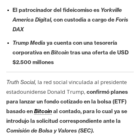
e
El patrocinador del fideicomiso es
Yorkville
r
America Digital,
con custodia a cargo de
Foris
e
u
DAX
m
Trump Media
ya cuenta con una tesorería
corporativa en
Bitcoin
tras una oferta de USD
I
$2.500 millones
A
la red social vinculada al presidente
Truth Social,
A
estadounidense Donald Trump,
confirmó planes
n
para lanzar un fondo cotizado en la bolsa (ETF)
á
basado en
Bitcoin
al contado, para lo cual ya se
l
i
introdujo la solicitud correspondiente ante la
s
Comisión de Bolsa y Valores (SEC).
i