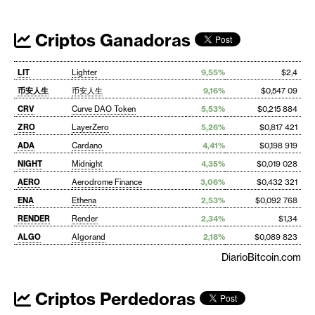
Criptos Ganadoras
LIT
Lighter
9,55%
$2,4
币安人生
币安人生
9,16%
$0,547 09
CRV
Curve DAO Token
5,53%
$0,215 884
ZRO
LayerZero
5,26%
$0,817 421
ADA
Cardano
4,41%
$0,198 919
NIGHT
Midnight
4,35%
$0,019 028
AERO
Aerodrome Finance
3,06%
$0,432 321
ENA
Ethena
2,53%
$0,092 768
RENDER
Render
2,34%
$1,34
ALGO
Algorand
2,18%
$0,089 823
DiarioBitcoin.com
Criptos Perdedoras