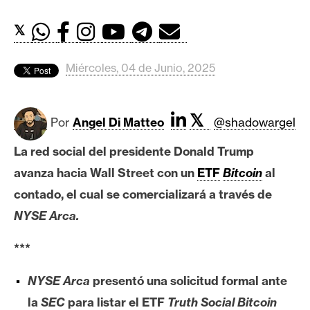
c
a
𝕏
d
o
Miércoles, 04 de Junio, 2025
s
𝕏
B
Por
Angel Di Matteo
@shadowargel
i
La red social del presidente Donald Trump
t
c
avanza hacia Wall Street con un
ETF
Bitcoin
al
o
contado, el cual se comercializará a través de
i
NYSE Arca.
n
***
E
NYSE Arca
presentó una solicitud formal ante
t
la
SEC
para listar el ETF
Truth Social Bitcoin
h