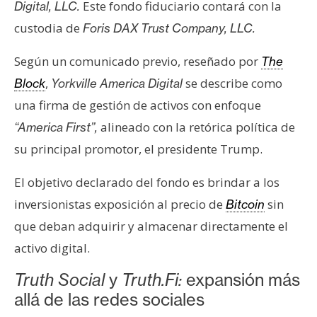
T
Este fondo fiduciario contará con la
Digital, LLC.
e
custodia de
Foris DAX Trust Company, LLC.
m
a
Según un comunicado previo, reseñado por
The
s
,
se describe como
Block
Yorkville America Digital
una firma de gestión de activos con enfoque
R
alineado con la retórica política de
“America First”,
e
su principal promotor, el presidente Trump.
c
u
El objetivo declarado del fondo es brindar a los
r
inversionistas exposición al precio de
sin
Bitcoin
s
que deban adquirir y almacenar directamente el
o
s
activo digital.
Truth Social
y
Truth.Fi:
expansión más
C
allá de las redes sociales
o