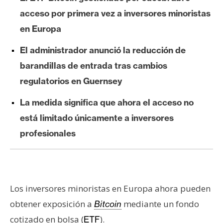
e
acceso por primera vez a inversores minoristas
r
en Europa
e
u
El administrador anunció la reducción de
m
barandillas de entrada tras cambios
regulatorios en Guernsey
I
La medida significa que ahora el acceso no
A
está limitado únicamente a inversores
profesionales
A
n
á
l
Los inversores minoristas en Europa ahora pueden
i
s
obtener exposición a
mediante un fondo
Bitcoin
i
cotizado en bolsa (
).
ETF