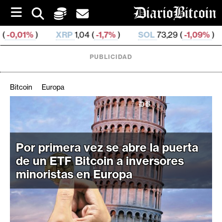
S
k
i
XRP
1,04 (
-1,7%
)
SOL
73,29 (
-1,09%
)
TRX
0,326 
p
t
o
PUBLICIDAD
c
o
n
Bitcoin
Europa
t
e
C
n
r
t
i
Por primera vez se abre la puerta
p
de un ETF Bitcoin a inversores
t
minoristas en Europa
o
M
e
r