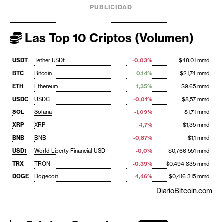
PUBLICIDAD
Las Top 10 Criptos (Volumen)
USDT
Tether USDt
-0,03%
$48,01 mmd
BTC
Bitcoin
0,14%
$21,74 mmd
ETH
Ethereum
1,35%
$9,65 mmd
USDC
USDC
-0,01%
$8,57 mmd
SOL
Solana
-1,09%
$1,71 mmd
XRP
XRP
-1,7%
$1,35 mmd
BNB
BNB
-0,87%
$1,1 mmd
USD1
World Liberty Financial USD
-0,0%
$0,766 551 mmd
TRX
TRON
-0,39%
$0,494 835 mmd
DOGE
Dogecoin
-1,46%
$0,416 315 mmd
DiarioBitcoin.com