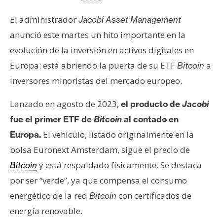
s
El administrador
Jacobi Asset Management
anunció este martes un hito importante en la
N
evolución de la inversión en activos digitales en
o
t
Europa: está abriendo la puerta de su ETF
a
Bitcoin
a
inversores minoristas del mercado europeo.
s
d
Lanzado en agosto de 2023,
el producto de
Jacobi
e
fue el primer ETF de
Bitcoin
al contado en
P
El vehículo, listado originalmente en la
Europa.
r
e
bolsa Euronext Amsterdam, sigue el precio de
n
y está respaldado físicamente. Se destaca
Bitcoin
s
por ser “verde”, ya que compensa el consumo
a
energético de la red
con certificados de
Bitcoin
energía renovable.