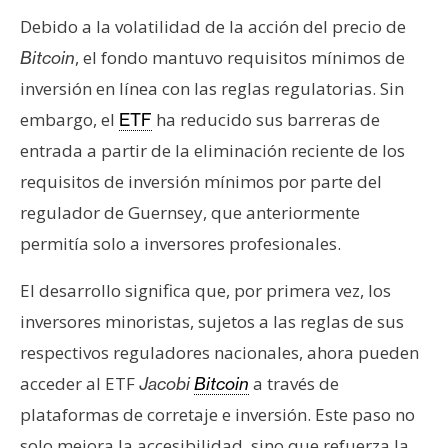
T
e
Debido a la volatilidad de la acción del precio de
m
, el fondo mantuvo requisitos mínimos de
Bitcoin
a
inversión en línea con las reglas regulatorias. Sin
s
embargo, el
ha reducido sus barreras de
ETF
entrada a partir de la eliminación reciente de los
R
requisitos de inversión mínimos por parte del
e
regulador de Guernsey, que anteriormente
c
permitía solo a inversores profesionales.
u
r
El desarrollo significa que, por primera vez, los
s
o
inversores minoristas, sujetos a las reglas de sus
s
respectivos reguladores nacionales, ahora pueden
acceder al ETF
a través de
Jacobi
Bitcoin
C
plataformas de corretaje e inversión. Este paso no
o
solo mejora la accesibilidad, sino que refuerza la