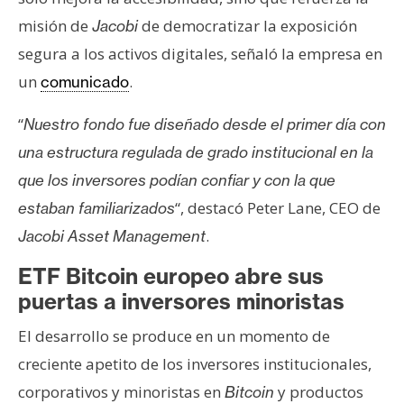
n
misión de
de democratizar la exposición
Jacobi
t
segura a los activos digitales, señaló la empresa en
a
un
.
c
comunicado
t
“
Nuestro fondo fue diseñado desde el primer día con
o
y
una estructura regulada de grado institucional en la
P
que los inversores podían confiar y con la que
u
“, destacó Peter Lane, CEO de
estaban familiarizados
b
.
Jacobi Asset Management
l
i
ETF Bitcoin europeo abre sus
c
puertas a inversores minoristas
i
d
El desarrollo se produce en un momento de
a
creciente apetito de los inversores institucionales,
d
corporativos y minoristas en
y productos
Bitcoin