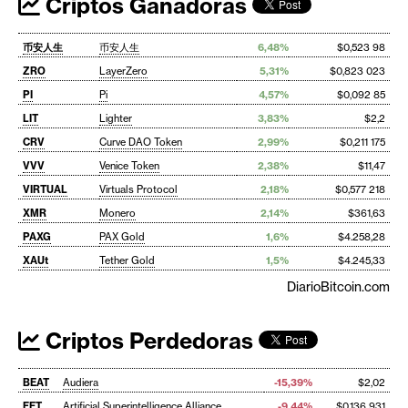
Criptos Ganadoras
币安人生
币安人生
6,48%
$0,523 98
ZRO
LayerZero
5,31%
$0,823 023
PI
Pi
4,57%
$0,092 85
LIT
Lighter
3,83%
$2,2
CRV
Curve DAO Token
2,99%
$0,211 175
VVV
Venice Token
2,38%
$11,47
VIRTUAL
Virtuals Protocol
2,18%
$0,577 218
XMR
Monero
2,14%
$361,63
PAXG
PAX Gold
1,6%
$4.258,28
XAUt
Tether Gold
1,5%
$4.245,33
DiarioBitcoin.com
Criptos Perdedoras
BEAT
Audiera
-15,39%
$2,02
FET
Artificial Superintelligence Alliance
-9,44%
$0,136 931