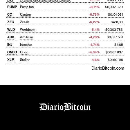
PUMP
Pump.fun
-8,71%
$0,002 329
CC
Canton
-6,78%
$0,101 061
ZEC
Zcash
-6,27%
$491,09
WLD
Worldcoin
-5,4%
$0,303 786
ARB
Arbitrum
-4,76%
$0,077 561
INJ
Injective
-4,74%
$4,65
ONDO
Ondo
-4,64%
$0,367 637
XLM
Stellar
-4,6%
$0,160 155
DiarioBitcoin.com