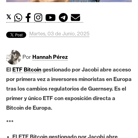
c
a
d
𝕏
o
s
Martes, 03 de Junio, 2025
B
Por
Hannah Pérez
i
t
El
ETF
Bitcoin
gestionado por Jacobi abre acceso
c
por primera vez a inversores minoristas en Europa
o
tras los cambios regulatorios de Guernsey. Es el
i
primer y único ETF con exposición directa a
n
Bitcoin de Europa.
E
***
t
h
El ETF Bitcoin gestionado por Jacobi abre