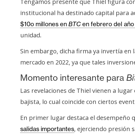
Tengamos presente que Thiel figura como
o
s
institucional ha destinado capital para 
$10o millones en
BTC
en febrero del año
C
unidad.
o
n
Sin embargo, dicha firma ya invertía en 
t
mercado en 2022, ya que tales inversio
a
c
Momento interesante para
Bi
t
o
Las revelaciones de Thiel vienen a luga
y
bajista, lo cual coincide con ciertos even
P
u
En primer lugar destaca el desempeño q
b
, ejerciendo presión 
salidas importantes
l