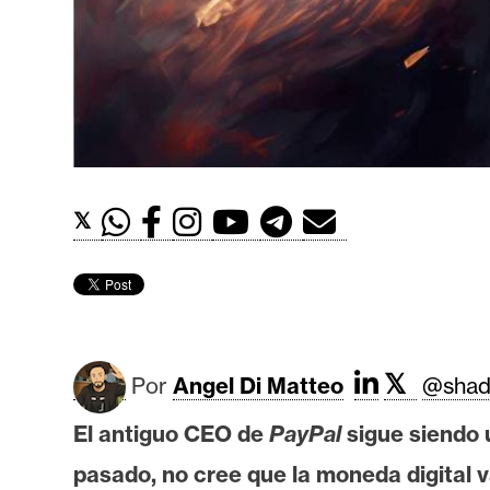
t
h
e
r
e
u
m
𝕏
I
A
𝕏
A
Por
Angel Di Matteo
@shad
n
El antiguo CEO de
PayPal
sigue siendo 
á
l
pasado, no cree que la moneda digital 