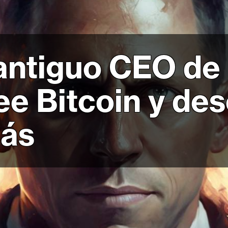
 antiguo CEO de 
e Bitcoin y des
ás