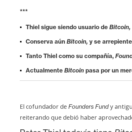
i
***
s
i
Thiel sigue siendo usuario de
Bitcoin,
s
Conserva aún
Bitcoin,
y se arrepient
N
Tanto Thiel como su compañía,
Found
o
t
Actualmente
Bitcoin
pasa por un mer
a
s
d
e
P
El cofundador de
y antig
Founders Fund
r
reiterando que debió haber aprovechad
e
n