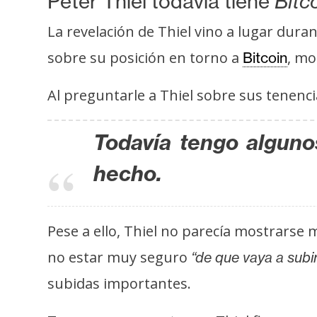
Peter Thiel todavía tiene
Bitc
s
a
La revelación de Thiel vino a lugar dura
sobre su posición en torno a
, mo
Bitcoin
T
Al preguntarle a Thiel sobre sus tenenc
e
m
a
Todavía tengo alguno
s
hecho.
R
e
Pese a ello, Thiel no parecía mostrarse
c
no estar muy seguro
“de que vaya a subi
u
r
subidas importantes.
s