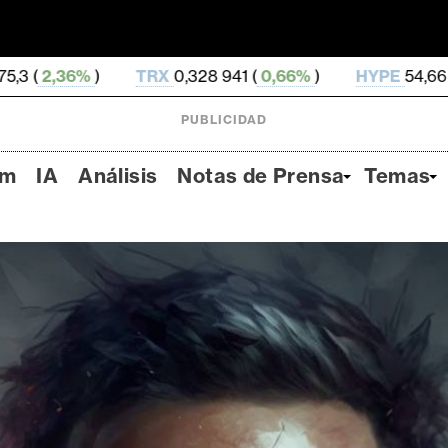
TRX
0,328 941 (
0,66%
)
HYPE
54,66 (
-3,84%
)
DO
PUBLICIDAD
um
IA
Análisis
Notas de Prensa
Temas