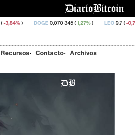
GE
0,070 345 (
1,27%
)
LEO
9,7 (
-0,7%
)
ZEC
499,82
Recursos
Contacto
Archivos