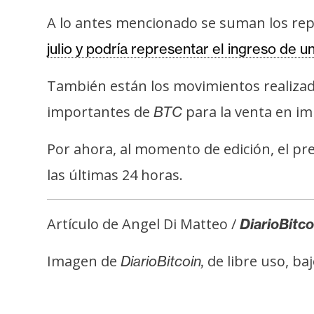
i
A lo antes mencionado se suman los repo
c
i
julio y podría representar el ingreso de 
d
a
También están los movimientos realizad
d
importantes de
para la venta en im
BTC
Por ahora, al momento de edición, el pr
las últimas 24 horas.
Artículo de Angel Di Matteo /
DiarioBitco
Imagen de
de libre uso, ba
DiarioBitcoin,