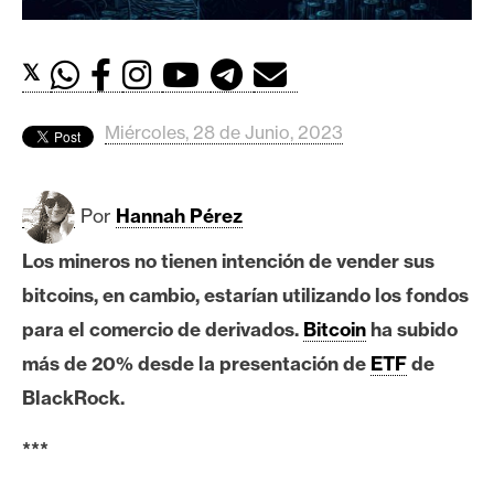
c
a
d
𝕏
o
s
Miércoles, 28 de Junio, 2023
B
Por
Hannah Pérez
i
t
Los mineros no tienen intención de vender sus
c
bitcoins, en cambio, estarían utilizando los fondos
o
i
para el comercio de derivados.
Bitcoin
ha subido
n
más de 20% desde la presentación de
ETF
de
BlackRock.
E
***
t
h