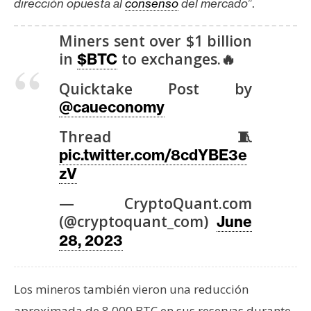
dirección opuesta al
consenso
del mercado
”.
n
t
Miners sent over $1 billion
a
in
to exchanges.🔥
$BTC
c
t
Quicktake Post by
o
@caueconomy
y
P
Thread🧵
u
pic.twitter.com/8cdYBE3e
b
zV
l
— CryptoQuant.com
i
(@cryptoquant_com)
c
June
i
28, 2023
d
a
d
Los mineros también vieron una reducción
aproximada de 8.000 BTC en sus reservas durante