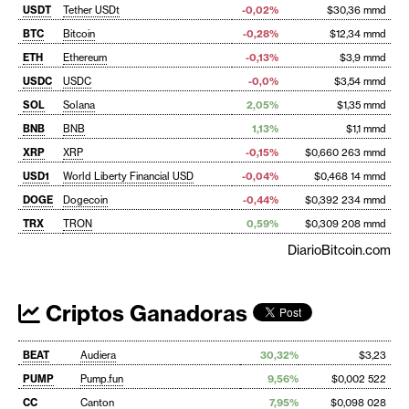
USDT
Tether USDt
-0,02%
$30,36 mmd
BTC
Bitcoin
-0,28%
$12,34 mmd
ETH
Ethereum
-0,13%
$3,9 mmd
USDC
USDC
-0,0%
$3,54 mmd
SOL
Solana
2,05%
$1,35 mmd
BNB
BNB
1,13%
$1,1 mmd
XRP
XRP
-0,15%
$0,660 263 mmd
USD1
World Liberty Financial USD
-0,04%
$0,468 14 mmd
DOGE
Dogecoin
-0,44%
$0,392 234 mmd
TRX
TRON
0,59%
$0,309 208 mmd
DiarioBitcoin.com
Criptos Ganadoras
BEAT
Audiera
30,32%
$3,23
PUMP
Pump.fun
9,56%
$0,002 522
CC
Canton
7,95%
$0,098 028