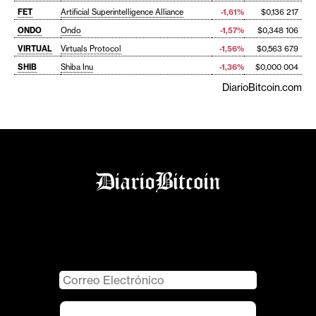
FET
Artificial Superintelligence Alliance
-1,61%
$0,136 217
ONDO
Ondo
-1,57%
$0,348 106
VIRTUAL
Virtuals Protocol
-1,56%
$0,563 679
SHIB
Shiba Inu
-1,36%
$0,000 004
DiarioBitcoin.com