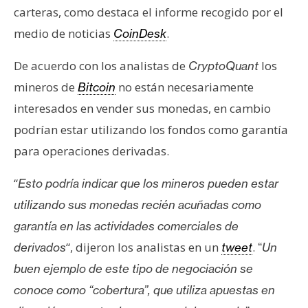
T
carteras, como destaca el informe recogido por el
e
medio de noticias
.
CoinDesk
m
a
De acuerdo con los analistas de
los
CryptoQuant
s
mineros de
no están necesariamente
Bitcoin
interesados en vender sus monedas, en cambio
R
podrían estar utilizando los fondos como garantía
e
c
para operaciones derivadas.
u
“
Esto podría indicar que los mineros pueden estar
r
s
utilizando sus monedas recién acuñadas como
o
garantía en las actividades comerciales de
s
“, dijeron los analistas en un
.
derivados
tweet
“
Un
buen ejemplo de este tipo de negociación se
C
conoce como “cobertura”, que utiliza apuestas en
o