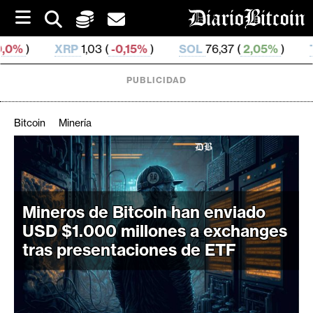
S
k
i
1,03 (
-0,15%
)
SOL
76,37 (
2,05%
)
TRX
0,329 522 (
p
t
o
PUBLICIDAD
c
o
n
Bitcoin
Minería
t
e
C
n
r
t
i
Mineros de Bitcoin han enviado
p
t
USD $1.000 millones a exchanges
o
tras presentaciones de ETF
M
e
r