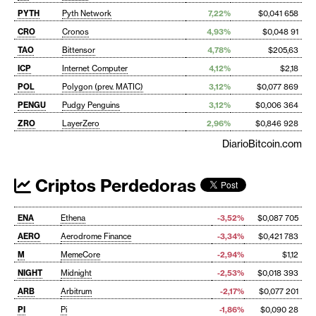
PYTH
Pyth Network
7,22%
$0,041 658
CRO
Cronos
4,93%
$0,048 91
TAO
Bittensor
4,78%
$205,63
ICP
Internet Computer
4,12%
$2,18
POL
Polygon (prev. MATIC)
3,12%
$0,077 869
PENGU
Pudgy Penguins
3,12%
$0,006 364
ZRO
LayerZero
2,96%
$0,846 928
DiarioBitcoin.com
Criptos Perdedoras
ENA
Ethena
-3,52%
$0,087 705
AERO
Aerodrome Finance
-3,34%
$0,421 783
M
MemeCore
-2,94%
$1,12
NIGHT
Midnight
-2,53%
$0,018 393
ARB
Arbitrum
-2,17%
$0,077 201
PI
Pi
-1,86%
$0,090 28