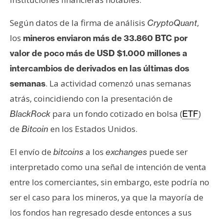
s
Según datos de la firma de análisis
,
CryptoQuant
los
N
mineros enviaron más de 33.860 BTC por
o
valor de poco más de USD $1.000 millones a
t
intercambios de derivados en las últimas dos
a
. La actividad comenzó unas semanas
semanas
s
atrás, coincidiendo con la presentación de
d
e
para un fondo cotizado en bolsa (
)
BlackRock
ETF
P
de
en los Estados Unidos.
Bitcoin
r
e
El envío de
a los
puede ser
bitcoins
exchanges
n
interpretado como una señal de intención de venta
s
entre los comerciantes, sin embargo, este podría no
a
ser el caso para los mineros, ya que la mayoría de
los fondos han regresado desde entonces a sus