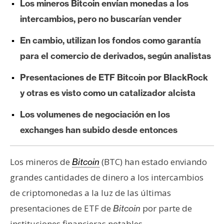
Los mineros Bitcoin envían monedas a los
e
intercambios, pero no buscarían vender
r
e
En cambio, utilizan los fondos como garantía
u
para el comercio de derivados, según analistas
m
Presentaciones de ETF Bitcoin por BlackRock
y otras es visto como un catalizador alcista
I
A
Los volumenes de negociación en los
exchanges han subido desde entonces
A
n
Los mineros de
(BTC) han estado enviando
Bitcoin
á
grandes cantidades de dinero a los intercambios
l
i
de criptomonedas a la luz de las últimas
s
presentaciones de ETF de
por parte de
Bitcoin
i
instituciones financieras notables.