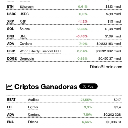
ETH
Ethereum
0,61%
$8,13 mmd
USDC
USDC
0,0%
$7,18 mmd
XRP
XRP
-1,12%
$1,5 mmd
SOL
Solana
0,36%
$1,38 mmd
BNB
BNB
-0,43%
$1,09 mmd
ADA
Cardano
7,19%
$0,833 153 mmd
USD1
World Liberty Financial USD
0,04%
$0,592 692 mmd
DOGE
Dogecoin
0,63%
$0,455 37 mmd
DiarioBitcoin.com
Criptos Ganadoras
BEAT
Audiera
27,55%
$2,17
LIT
Lighter
9,3%
$2,4
ADA
Cardano
7,19%
$0,202 328
ENA
Ethena
6,66%
$0,096 81