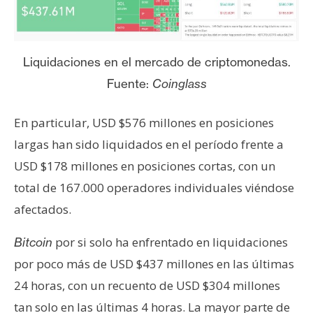
n
t
a
Liquidaciones en el mercado de criptomonedas.
c
t
Fuente:
Coinglass
o
y
En particular, USD $576 millones en posiciones
P
largas han sido liquidados en el período frente a
u
USD $178 millones en posiciones cortas, con un
b
l
total de 167.000 operadores individuales viéndose
i
afectados.
c
i
por si solo ha enfrentado en liquidaciones
Bitcoin
d
por poco más de USD $437 millones en las últimas
a
24 horas, con un recuento de USD $304 millones
d
tan solo en las últimas 4 horas. La mayor parte de