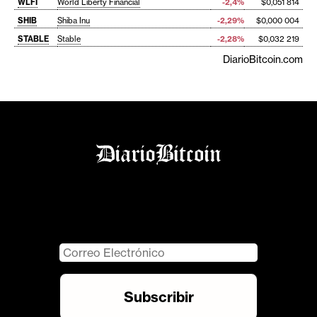
WLFI
World Liberty Financial
-2,4%
$0,051 814
SHIB
Shiba Inu
-2,29%
$0,000 004
STABLE
Stable
-2,28%
$0,032 219
DiarioBitcoin.com