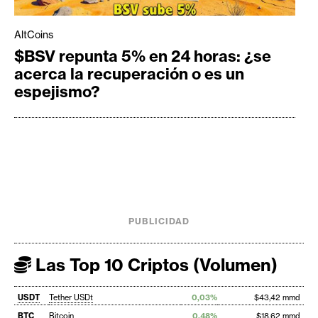
AltCoins
$BSV repunta 5% en 24 horas: ¿se
acerca la recuperación o es un
espejismo?
PUBLICIDAD
Las Top 10 Criptos (Volumen)
USDT
Tether USDt
0,03%
$43,42 mmd
BTC
Bitcoin
0,48%
$18,62 mmd