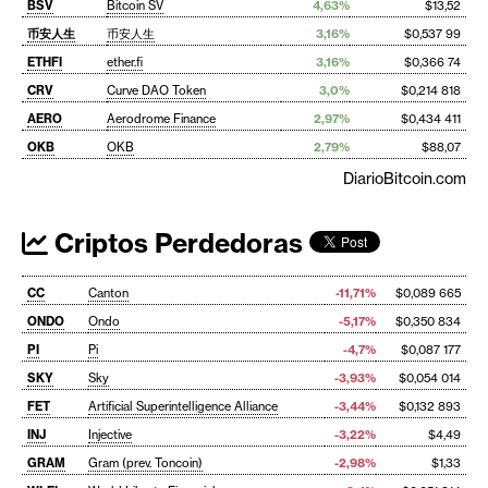
BSV
Bitcoin SV
4,63%
$13,52
币安人生
币安人生
3,16%
$0,537 99
ETHFI
ether.fi
3,16%
$0,366 74
CRV
Curve DAO Token
3,0%
$0,214 818
AERO
Aerodrome Finance
2,97%
$0,434 411
OKB
OKB
2,79%
$88,07
DiarioBitcoin.com
Criptos Perdedoras
CC
Canton
-11,71%
$0,089 665
ONDO
Ondo
-5,17%
$0,350 834
PI
Pi
-4,7%
$0,087 177
SKY
Sky
-3,93%
$0,054 014
FET
Artificial Superintelligence Alliance
-3,44%
$0,132 893
INJ
Injective
-3,22%
$4,49
GRAM
Gram (prev. Toncoin)
-2,98%
$1,33