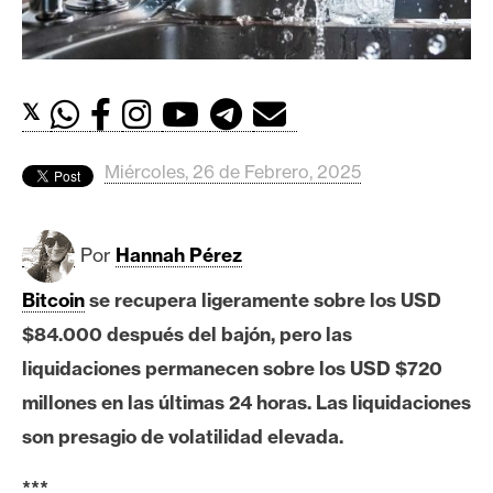
c
a
d
o
𝕏
s
Miércoles, 26 de Febrero, 2025
B
i
t
Por
Hannah Pérez
c
o
Bitcoin
se recupera ligeramente sobre los USD
i
$84.000 después del bajón, pero las
n
liquidaciones permanecen sobre los USD $720
millones en las últimas 24 horas. Las liquidaciones
E
son presagio de volatilidad elevada.
t
h
***