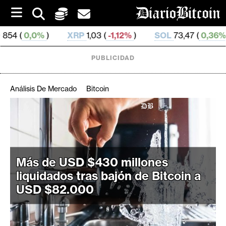
S
k
i
XRP
1,03 (
-1,12%
)
SOL
73,47 (
0,36%
)
TRX
0,3
p
t
o
PUBLICIDAD
c
o
n
Análisis De Mercado
Bitcoin
t
e
C
n
r
t
i
p
Más de USD $430 millones
t
liquidados tras bajón de Bitcoin a
o
USD $82.000
M
e
r