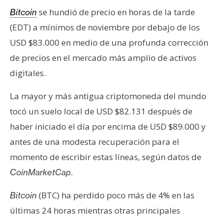
s
se hundió de precio en horas de la tarde
Bitcoin
(EDT) a mínimos de noviembre por debajo de los
N
USD $83.000 en medio de una profunda corrección
o
de precios en el mercado más amplio de activos
t
digitales.
a
s
La mayor y más antigua criptomoneda del mundo
d
tocó un suelo local de USD $82.131 después de
e
P
haber iniciado el día por encima de USD $89.000 y
r
antes de una modesta recuperación para el
e
momento de escribir estas líneas, según datos de
n
.
CoinMarketCap
s
a
(BTC) ha perdido poco más de 4% en las
Bitcoin
últimas 24 horas mientras otras principales