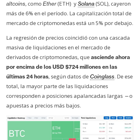
T
, como
(ETH) y
(SOL), cayeron
altcoins
Ether
Solana
e
más de 6% en el período. La capitalización total de
m
mercado de criptomonedas está un 5% por debajo.
a
s
La regresión de precios coincidió con una cascada
masiva de liquidaciones en el mercado de
R
derivados de criptomonedas, que
asciende ahora
e
por encima de los USD $724 millones en las
c
u
, según datos de
. De ese
últimas 24 horas
Coinglass
r
total, la mayor parte de las liquidaciones
s
corresponden a posiciones apalancadas largas
o
—
o
apuestas a precios más bajos.
s
C
o