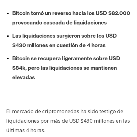
e
r
Bitcoin tomó un reverso hacia los USD $82.000
e
provocando cascada de liquidaciones
u
Las liquidaciones surgieron sobre los USD
m
$430 millones en cuestión de 4 horas
I
Bitcoin se recupera ligeramente sobre USD
A
$84k, pero las liquidaciones se mantienen
elevadas
A
n
á
l
El mercado de criptomonedas ha sido testigo de
i
liquidaciones por más de USD $430 millones en las
s
últimas 4 horas.
i