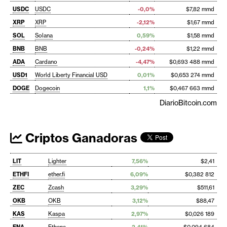
USDC
USDC
-0,0%
$7,82 mmd
XRP
XRP
-2,12%
$1,67 mmd
SOL
Solana
0,59%
$1,58 mmd
BNB
BNB
-0,24%
$1,22 mmd
ADA
Cardano
-4,47%
$0,693 488 mmd
USD1
World Liberty Financial USD
0,01%
$0,653 274 mmd
DOGE
Dogecoin
1,1%
$0,467 663 mmd
DiarioBitcoin.com
Criptos Ganadoras
LIT
Lighter
7,56%
$2,41
ETHFI
ether.fi
6,09%
$0,382 812
ZEC
Zcash
3,29%
$511,61
OKB
OKB
3,12%
$88,47
KAS
Kaspa
2,97%
$0,026 189