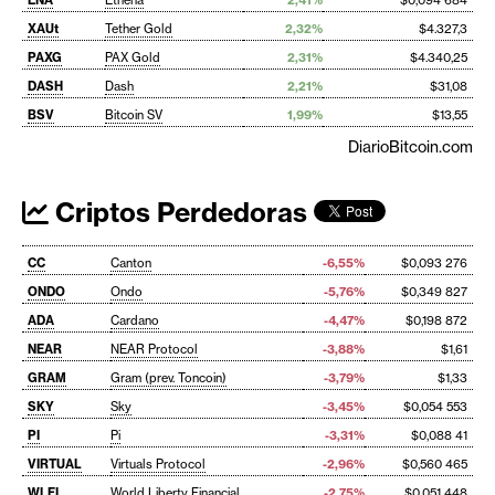
ENA
Ethena
2,41%
$0,094 684
XAUt
Tether Gold
2,32%
$4.327,3
PAXG
PAX Gold
2,31%
$4.340,25
DASH
Dash
2,21%
$31,08
BSV
Bitcoin SV
1,99%
$13,55
DiarioBitcoin.com
Criptos Perdedoras
CC
Canton
-6,55%
$0,093 276
ONDO
Ondo
-5,76%
$0,349 827
ADA
Cardano
-4,47%
$0,198 872
NEAR
NEAR Protocol
-3,88%
$1,61
GRAM
Gram (prev. Toncoin)
-3,79%
$1,33
SKY
Sky
-3,45%
$0,054 553
PI
Pi
-3,31%
$0,088 41
VIRTUAL
Virtuals Protocol
-2,96%
$0,560 465
WLFI
World Liberty Financial
-2,75%
$0,051 448