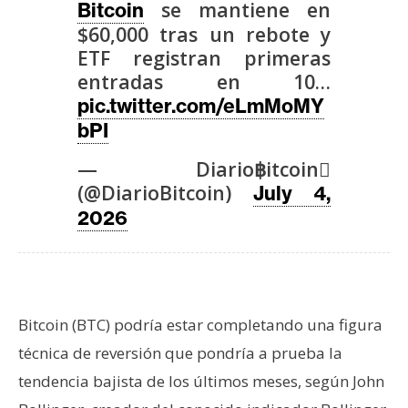
T
se mantiene en
Bitcoin
e
$60,000 tras un rebote y
m
ETF registran primeras
a
entradas en 10…
s
pic.twitter.com/eLmMoMY
bPI
R
— Diario฿itcoin
e
(@DiarioBitcoin)
July 4,
c
2026
u
r
s
o
s
Bitcoin (BTC) podría estar completando una figura
técnica de reversión que pondría a prueba la
C
tendencia bajista de los últimos meses, según John
o