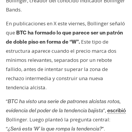
Bollinger, creador del conocido indicador Bollinger
n
Bands.
t
a
En publicaciones en X este viernes, Bollinger señaló
c
que
BTC ha formado lo que parece ser un patrón
t
o
Este tipo de
de doble piso en forma de “W”.
y
estructura aparece cuando el precio marca dos
P
mínimos relevantes, separados por un rebote
u
fallido, antes de intentar superar la zona de
b
rechazo intermedia y construir una nueva
l
i
tendencia alcista.
c
i
“
BTC ha visto una serie de patrones alcistas rotos,
d
”,
evidencia del poder de la tendencia bajista
escribió
a
Bollinger. Luego planteó la pregunta central:
d
“
”.
¿Será esta ‘W’ la que rompa la tendencia?