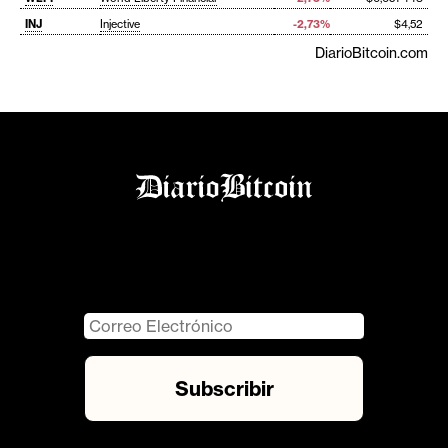
INJ
Injective
-2,73%
$4,52
DiarioBitcoin.com