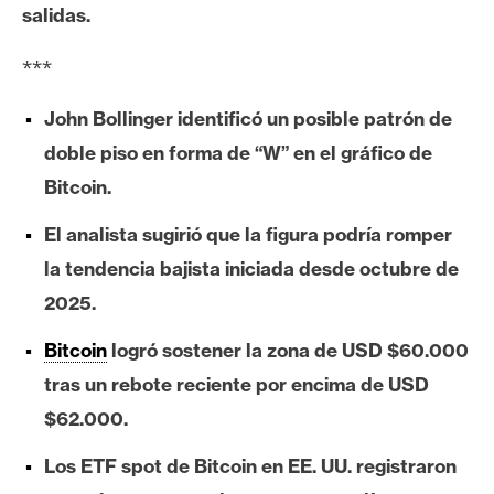
salidas.
e
r
***
e
u
John Bollinger identificó un posible patrón de
m
doble piso en forma de “W” en el gráfico de
Bitcoin.
I
A
El analista sugirió que la figura podría romper
la tendencia bajista iniciada desde octubre de
2025.
A
n
Bitcoin
logró sostener la zona de USD $60.000
á
tras un rebote reciente por encima de USD
l
$62.000.
i
s
Los ETF spot de Bitcoin en EE. UU. registraron
i