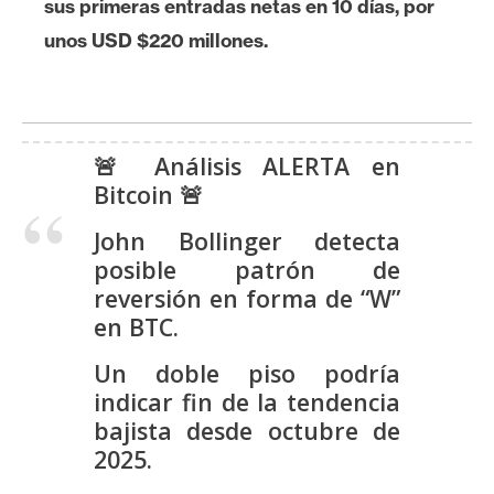
sus primeras entradas netas en 10 días, por
s
unos USD $220 millones.
N
o
t
🚨 Análisis ALERTA en
a
Bitcoin 🚨
s
d
John Bollinger detecta
e
posible patrón de
P
reversión en forma de “W”
r
en BTC.
e
n
Un doble piso podría
s
indicar fin de la tendencia
a
bajista desde octubre de
2025.