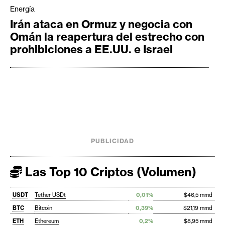
Energía
Irán ataca en Ormuz y negocia con
Omán la reapertura del estrecho con
prohibiciones a EE.UU. e Israel
PUBLICIDAD
Las Top 10 Criptos (Volumen)
USDT
Tether USDt
0,01%
$46,5 mmd
BTC
Bitcoin
0,39%
$21,19 mmd
ETH
Ethereum
0,2%
$8,95 mmd