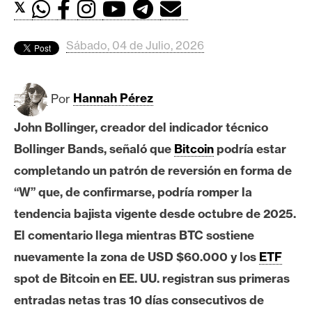
c
𝕏
a
d
Sábado, 04 de Julio, 2026
o
s
Por
Hannah Pérez
B
John Bollinger, creador del indicador técnico
i
Bollinger Bands, señaló que
Bitcoin
podría estar
t
completando un patrón de reversión en forma de
c
o
“W” que, de confirmarse, podría romper la
i
tendencia bajista vigente desde octubre de 2025.
n
El comentario llega mientras BTC sostiene
nuevamente la zona de USD $60.000 y los
ETF
E
spot de Bitcoin en EE. UU. registran sus primeras
t
entradas netas tras 10 días consecutivos de
h