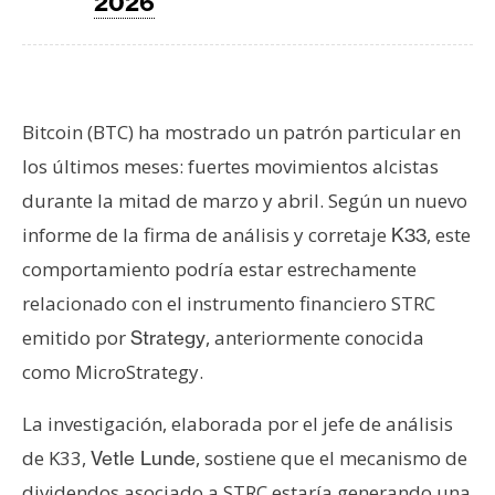
T
2026
e
m
a
s
Bitcoin (BTC) ha mostrado un patrón particular en
los últimos meses: fuertes movimientos alcistas
R
durante la mitad de marzo y abril. Según un nuevo
e
informe de la firma de análisis y corretaje
, este
K33
c
comportamiento podría estar estrechamente
u
r
relacionado con el instrumento financiero STRC
s
emitido por
, anteriormente conocida
Strategy
o
como MicroStrategy.
s
La investigación, elaborada por el jefe de análisis
C
de K33,
, sostiene que el mecanismo de
Vetle Lunde
o
dividendos asociado a STRC estaría generando una