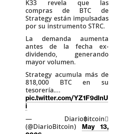
K33 revela que las
s
compras de BTC de
Strategy están impulsadas
N
por su instrumento STRC.
o
La demanda aumenta
t
antes de la fecha ex-
a
dividendo, generando
s
mayor volumen.
d
e
Strategy acumula más de
P
818,000 BTC en su
r
tesorería.…
e
pic.twitter.com/YZ1F9dlnU
n
i
s
a
— Diario฿itcoin
(@DiarioBitcoin)
May 13,