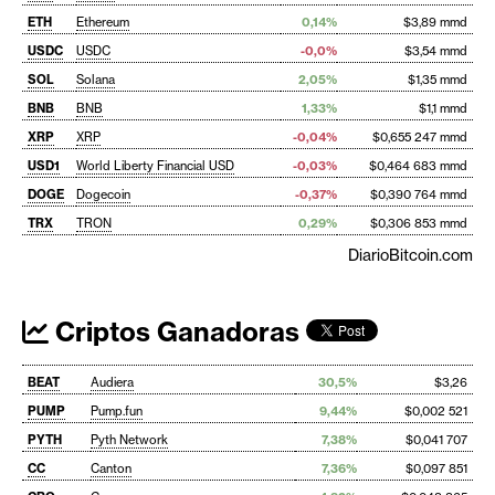
ETH
Ethereum
0,14%
$3,89 mmd
USDC
USDC
-0,0%
$3,54 mmd
SOL
Solana
2,05%
$1,35 mmd
BNB
BNB
1,33%
$1,1 mmd
XRP
XRP
-0,04%
$0,655 247 mmd
USD1
World Liberty Financial USD
-0,03%
$0,464 683 mmd
DOGE
Dogecoin
-0,37%
$0,390 764 mmd
TRX
TRON
0,29%
$0,306 853 mmd
DiarioBitcoin.com
Criptos Ganadoras
BEAT
Audiera
30,5%
$3,26
PUMP
Pump.fun
9,44%
$0,002 521
PYTH
Pyth Network
7,38%
$0,041 707
CC
Canton
7,36%
$0,097 851