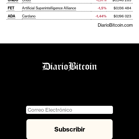
FET
Artificial Superintelligence Alliance
-1,5%
$0,136 484
ADA
Cardano
-1,44%
$0,196 023
DiarioBitcoin.com