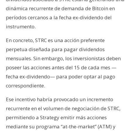
n
dinámica recurrente de demanda de Bitcoin en
t
períodos cercanos a la fecha ex-dividendo del
a
instrumento.
c
t
En concreto, STRC es una acción preferente
o
y
perpetua diseñada para pagar dividendos
P
mensuales. Sin embargo, los inversionistas deben
u
poseer las acciones antes del 15 de cada mes —
b
fecha ex-dividendo— para poder optar al pago
l
i
correspondiente.
c
Ese incentivo habría provocado un incremento
i
d
recurrente en el volumen de negociación de STRC,
a
permitiendo a Strategy emitir más acciones
d
mediante su programa “at-the-market” (ATM) y