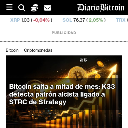
S
k
i
,04%
)
SOL
76,37 (
2,05%
)
TRX
0,329 351 (
0,29
p
t
o
PUBLICIDAD
c
o
n
Bitcoin
Criptomonedas
t
e
C
n
r
t
i
Bitcoin salta a mitad de mes: K33
p
t
detecta patrón alcista ligado a
o
STRC de Strategy
M
e
r