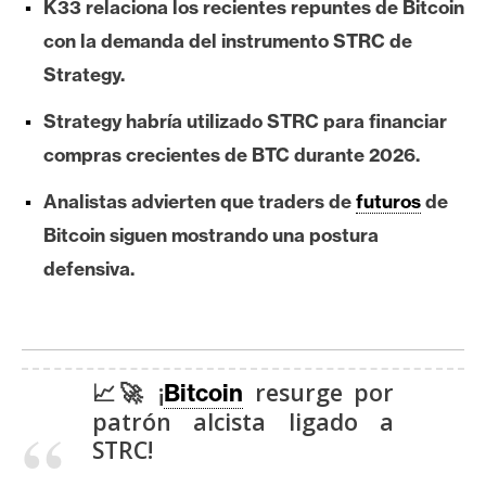
K33 relaciona los recientes repuntes de Bitcoin
e
con la demanda del instrumento STRC de
r
e
Strategy.
u
Strategy habría utilizado STRC para financiar
m
compras crecientes de BTC durante 2026.
Analistas advierten que traders de
futuros
de
I
A
Bitcoin siguen mostrando una postura
defensiva.
A
n
á
l
📈🚀 ¡
resurge por
Bitcoin
i
patrón alcista ligado a
s
STRC!
i