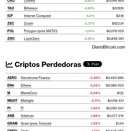
CRO
Cronos
4,82%
$0,048 865
TAO
Bittensor
4,55%
$205,19
ICP
Internet Computer
4,0%
$2,18
ZEC
Zcash
3,37%
$522,91
POL
Polygon (prev. MATIC)
3,14%
$0,078 025
ZRO
LayerZero
2,92%
$0,848 381
DiarioBitcoin.com
Criptos Perdedoras
AERO
Aerodrome Finance
-3,49%
$0,420 886
ENA
Ethena
-3,22%
$0,088 023
M
MemeCore
-3,08%
$1,12
NIGHT
Midnight
-2,11%
$0,018 431
PI
Pi
-1,93%
$0,090 047
ARB
Arbitrum
-1,88%
$0,077 374
GRAM
Gram (prev. Toncoin)
-1,52%
$1,34
ONDO
Ondo
-1,51%
$0,348 283