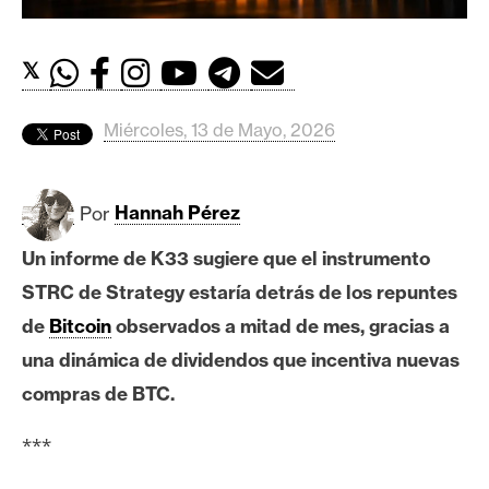
c
a
d
𝕏
o
s
Miércoles, 13 de Mayo, 2026
B
Por
Hannah Pérez
i
t
Un informe de K33 sugiere que el instrumento
c
STRC de Strategy estaría detrás de los repuntes
o
i
de
Bitcoin
observados a mitad de mes, gracias a
n
una dinámica de dividendos que incentiva nuevas
compras de BTC.
E
***
t
h