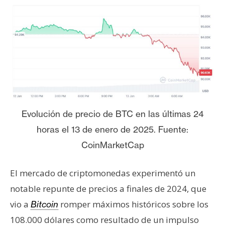
T
e
m
a
s
R
e
c
Evolución de precio de BTC en las últimas 24
u
horas el 13 de enero de 2025. Fuente:
r
CoinMarketCap
s
o
s
El mercado de criptomonedas experimentó un
notable repunte de precios a finales de 2024, que
vio a
romper máximos históricos sobre los
Bitcoin
C
108.000 dólares como resultado de un impulso
o