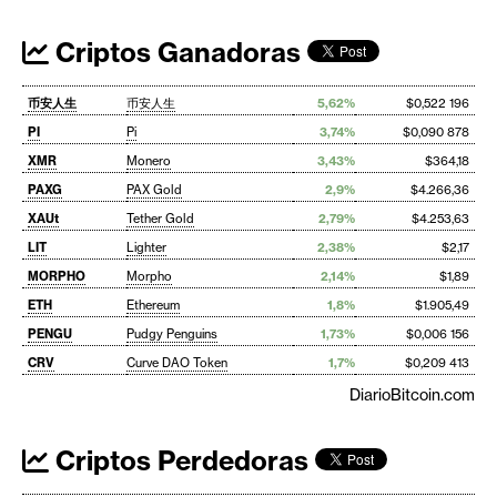
Criptos Ganadoras
币安人生
币安人生
5,62%
$0,522 196
PI
Pi
3,74%
$0,090 878
XMR
Monero
3,43%
$364,18
PAXG
PAX Gold
2,9%
$4.266,36
XAUt
Tether Gold
2,79%
$4.253,63
LIT
Lighter
2,38%
$2,17
MORPHO
Morpho
2,14%
$1,89
ETH
Ethereum
1,8%
$1.905,49
PENGU
Pudgy Penguins
1,73%
$0,006 156
CRV
Curve DAO Token
1,7%
$0,209 413
DiarioBitcoin.com
Criptos Perdedoras