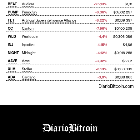
BEAT
Audiera
-25,13%
$1,81
PUMP
Pump.fun
-8,36%
$0,002 297
FET
Artificial Superintelligence Alliance
-8,22%
$0,139 397
CC
Canton
-7,96%
$0,100 209
WLD
Worldcoin
-4,4%
$0,306 086
INJ
Injective
-4,15%
$4,66
NIGHT
Midnight
-4,12%
$0,018 258
AAVE
Aave
-3,92%
$88,15
XLM
Stellar
-3,91%
$0,160 039
ADA
Cardano
-3,9%
$0,188 865
DiarioBitcoin.com