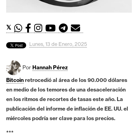
c
a
d
o
𝕏
s
Lunes, 13 de Enero, 2025
B
i
Por
Hannah Pérez
t
c
Bitcoin
retrocedió al área de los 90.000 dólares
o
en medio de los temores de una desaceleración
i
n
en los ritmos de recortes de tasas este año. La
publicación del informe de inflación de EE. UU. el
miércoles podría ser clave para los precios.
E
t
***
h