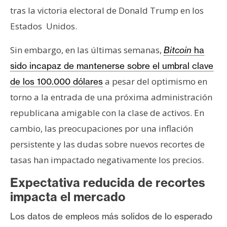
n
tras la victoria electoral de Donald Trump en los
t
Estados Unidos.
a
c
Sin embargo, en las últimas semanas,
Bitcoin
ha
t
sido incapaz de mantenerse sobre el umbral clave
o
a pesar del optimismo en
de los 100.000 dólares
y
P
torno a la entrada de una próxima administración
u
republicana amigable con la clase de activos. En
b
cambio, las preocupaciones por una inflación
l
persistente y las dudas sobre nuevos recortes de
i
tasas han impactado negativamente los precios.
c
i
Expectativa reducida de recortes
d
impacta el mercado
a
d
Los datos de empleos más solidos de lo esperado