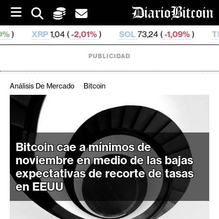
S
k
i
,04 (
-2,01%
)
SOL
73,24 (
-1,09%
)
TRX
0,327 049 (
p
t
o
PUBLICIDAD
c
o
n
Análisis De Mercado
Bitcoin
t
e
C
n
r
t
i
Bitcoin cae a mínimos de
p
noviembre en medio de las bajas
t
o
expectativas de recorte de tasas
M
en EEUU
e
r