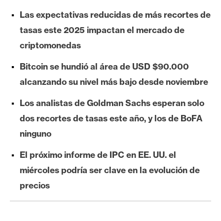
e
Las expectativas reducidas de más recortes de
r
tasas este 2025 impactan el mercado de
e
criptomonedas
u
m
Bitcoin se hundió al área de USD $90.000
alcanzando su nivel más bajo desde noviembre
I
Los analistas de Goldman Sachs esperan solo
A
dos recortes de tasas este año, y los de BoFA
ninguno
A
n
El próximo informe de IPC en EE. UU. el
á
miércoles podría ser clave en la evolución de
l
precios
i
s
i