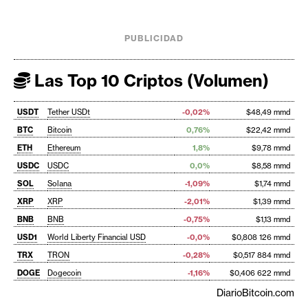
PUBLICIDAD
Las Top 10 Criptos (Volumen)
USDT
Tether USDt
-0,02%
$48,49 mmd
BTC
Bitcoin
0,76%
$22,42 mmd
ETH
Ethereum
1,8%
$9,78 mmd
USDC
USDC
0,0%
$8,58 mmd
SOL
Solana
-1,09%
$1,74 mmd
XRP
XRP
-2,01%
$1,39 mmd
BNB
BNB
-0,75%
$1,13 mmd
USD1
World Liberty Financial USD
-0,0%
$0,808 126 mmd
TRX
TRON
-0,28%
$0,517 884 mmd
DOGE
Dogecoin
-1,16%
$0,406 622 mmd
DiarioBitcoin.com