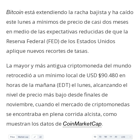
s
está extendiendo la racha bajista y ha caído
Bitcoin
este lunes a mínimos de precio de casi dos meses
N
en medio de las expectativas reducidas de que la
o
t
Reserva Federal (FED) de los Estados Unidos
a
aplique nuevos recortes de tasas.
s
d
La mayor y más antigua criptomoneda del mundo
e
retrocedió a un mínimo local de USD $90.480 en
P
horas de la mañana (EDT) el lunes, alcanzando el
r
nivel de precio más bajo desde finales de
e
n
noviembre, cuando el mercado de criptomonedas
s
se encontraba en plena corrida alcista, como
a
muestran los datos de
.
CoinMarketCap