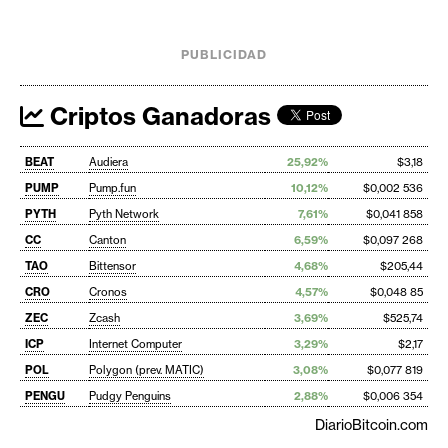
PUBLICIDAD
Criptos Ganadoras
BEAT
Audiera
25,92%
$3,18
PUMP
Pump.fun
10,12%
$0,002 536
PYTH
Pyth Network
7,61%
$0,041 858
CC
Canton
6,59%
$0,097 268
TAO
Bittensor
4,68%
$205,44
CRO
Cronos
4,57%
$0,048 85
ZEC
Zcash
3,69%
$525,74
ICP
Internet Computer
3,29%
$2,17
POL
Polygon (prev. MATIC)
3,08%
$0,077 819
PENGU
Pudgy Penguins
2,88%
$0,006 354
DiarioBitcoin.com