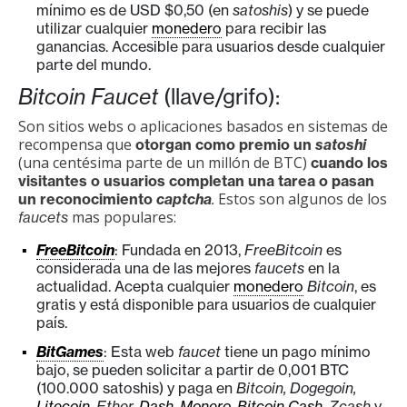
T
mínimo es de USD $0,50 (en
satoshis
) y se puede
e
utilizar cualquier
monedero
para recibir las
m
ganancias. Accesible para usuarios desde cualquier
parte del mundo.
a
s
Bitcoin Faucet
(llave/grifo):
Son sitios webs o aplicaciones basados en sistemas de
recompensa que
otorgan como premio un
satoshi
R
(una centésima parte de un millón de BTC)
cuando los
e
visitantes o usuarios completan una tarea o pasan
Estos son algunos de los
c
un reconocimiento
captcha
.
mas populares:
faucets
u
r
FreeBitcoin
: Fundada en 2013,
FreeBitcoin
es
s
considerada una de las mejores
faucets
en la
actualidad. Acepta cualquier
monedero
Bitcoin
, es
o
gratis y está disponible para usuarios de cualquier
s
país.
BitGames
: Esta web
faucet
tiene un pago mínimo
bajo, se pueden solicitar a partir de 0,001 BTC
C
(100.000 satoshis) y paga en
Bitcoin, Dogegoin,
o
Litecoin
, Ether,
Dash
,
Monero
,
Bitcoin Cash
, Zcash
y