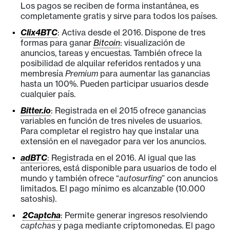
s
Los pagos se reciben de forma instantánea, es
completamente gratis y sirve para todos los países.
Clix4BTC
: Activa desde el 2016. Dispone de tres
N
formas para ganar
Bitcoin
: visualización de
o
anuncios, tareas y encuestas. También ofrece la
posibilidad de alquilar referidos rentados y una
t
membresía
Premium
para aumentar las ganancias
a
hasta un 100%. Pueden participar usuarios desde
s
cualquier país.
d
Bitter.io
: Registrada en el 2015 ofrece ganancias
e
variables en función de tres niveles de usuarios.
P
Para completar el registro hay que instalar una
extensión en el navegador para ver los anuncios.
r
e
adBTC
: Registrada en el 2016. Al igual que las
anteriores, está disponible para usuarios de todo el
n
mundo y también ofrece “
autosurfing
” con anuncios
s
limitados. El pago mínimo es alcanzable (10.000
a
satoshis).
2Captcha
: Permite generar ingresos resolviendo
captchas
y paga mediante criptomonedas. El pago