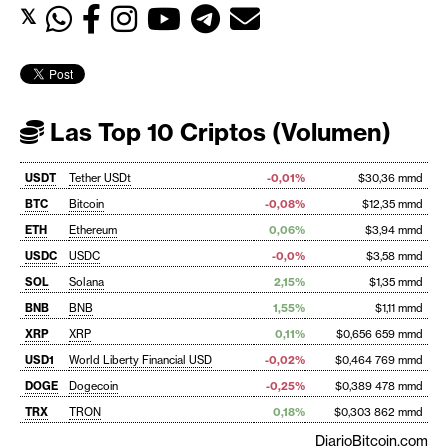
𝕏
Las Top 10 Criptos (Volumen)
USDT
Tether USDt
-0,01%
$30,36 mmd
BTC
Bitcoin
-0,08%
$12,35 mmd
ETH
Ethereum
0,06%
$3,94 mmd
USDC
USDC
-0,0%
$3,58 mmd
SOL
Solana
2,15%
$1,35 mmd
BNB
BNB
1,55%
$1,11 mmd
XRP
XRP
0,11%
$0,656 659 mmd
USD1
World Liberty Financial USD
-0,02%
$0,464 769 mmd
DOGE
Dogecoin
-0,25%
$0,389 478 mmd
TRX
TRON
0,18%
$0,303 862 mmd
DiarioBitcoin.com