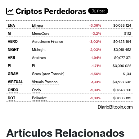
Criptos Perdedoras
ENA
Ethena
-3,36%
$0,088 124
M
MemeCore
-3,2%
$1,12
AERO
Aerodrome Finance
-3,02%
$0,423 164
NIGHT
Midnight
-2,03%
$0,018 452
ARB
Arbitrum
-1,94%
$0,077 371
PI
Pi
-1,71%
$0,090 025
GRAM
Gram (prev. Toncoin)
-1,56%
$1,34
VIRTUAL
Virtuals Protocol
-1,41%
$0,563 632
ONDO
Ondo
-1,33%
$0,348 831
DOT
Polkadot
-1,33%
$0,806 189
DiarioBitcoin.com
Artículos Relacionados