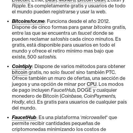
n
Ripple
. Es completamente gratis y usuarios de todo
el mundo pueden registrarse y usar la web.
t
a
Bitcoinsfor.me
: Funciona desde el año 2012.
c
Dispone de cinco formas para ganar
bitcoins
gratis,
entre las que se encuentra un
faucet
donde se
t
pueden reclamar
satoshis
cada cinco minutos. Es
o
gratis, está disponible para usuarios en todo el
y
mundo y ofrece el retiro mínimo mas bajo que
P
existe, 500
satoshis.
u
Cointiply
: Dispone de varios métodos para obtener
b
bitcoin
gratis, no solo
faucet
sino también PTC.
Ofrece también un muro de ofertas, una sección de
l
juegos y una opción de minar por
CPU
. Los modos
i
de pago incluyen
FaucetHub
, DOGE y cualquier
c
monedero de Bitcoin (
Coinbase, CoinPayments,
i
Hodly
, etc). Es gratis para usuarios de cualquier país
del mundo.
d
a
FaucetHub
: Es una plataforma ‘
microwallet
‘ que
d
permite recibir cantidades pequeñas de
criptomonedas minimizando los costos de