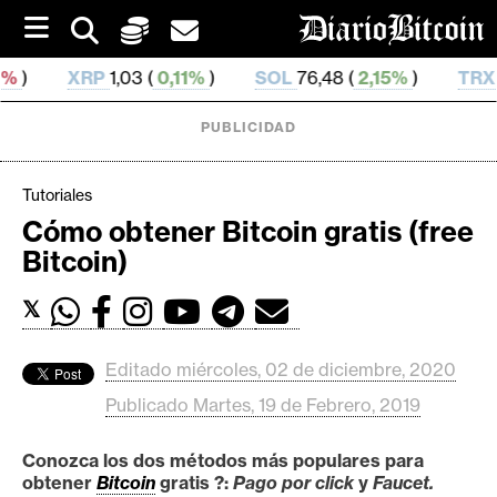
S
k
i
1,03 (
0,11%
)
SOL
76,48 (
2,15%
)
TRX
0,329 422 (
0
p
t
o
PUBLICIDAD
c
o
n
Tutoriales
t
Cómo obtener Bitcoin gratis (free
e
C
Bitcoin)
n
r
t
i
𝕏
p
t
Editado miércoles, 02 de diciembre, 2020
o
Publicado Martes, 19 de Febrero, 2019
M
e
Conozca los dos métodos más populares para
r
obtener
Bitcoin
gratis ?:
Pago por click
y
Faucet.