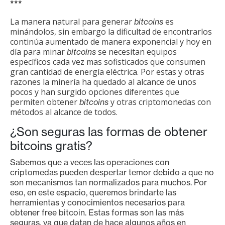
c
***
a
La manera natural para generar
es
bitcoins
d
minándolos, sin embargo la dificultad de encontrarlos
o
continúa aumentado de manera exponencial y hoy en
s
día para minar
se necesitan equipos
bitcoins
específicos cada vez mas sofisticados que consumen
gran cantidad de energía eléctrica. Por estas y otras
razones la minería ha quedado al alcance de unos
B
pocos y han surgido opciones diferentes que
i
permiten obtener
y otras criptomonedas con
bitcoins
t
métodos al alcance de todos.
c
¿Son seguras las formas de obtener
o
bitcoins gratis?
i
n
Sabemos que a veces las operaciones con
criptomedas pueden despertar temor debido a que no
son mecanismos tan normalizados para muchos. Por
eso, en este espacio, queremos brindarte las
E
herramientas y conocimientos necesarios para
t
obtener free bitcoin. Estas formas son las más
h
seguras, ya que datan de hace algunos años en