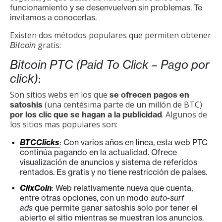
funcionamiento y se desenvuelven sin problemas. Te
e
invitamos a conocerlas.
r
e
Existen dos métodos populares que permiten obtener
gratis:
Bitcoin
u
m
Bitcoin PTC (Paid To Click – Pago por
click)
:
I
Son sitios webs en los que
se ofrecen pagos en
(una centésima parte de un millón de BTC)
satoshis
A
. Algunos de
por los clic que se hagan a la publicidad
los sitios mas populares son:
A
BTCClicks
: Con varios años en línea, esta web PTC
n
continúa pagando en la actualidad. Ofrece
visualización de anuncios y sistema de referidos
á
rentados. Es gratis y no tiene restricción de países.
l
ClixCoin
: Web relativamente nueva que cuenta,
i
entre otras opciones, con un modo
auto-surf
s
ads
que permite ganar satoshis solo por tener el
i
abierto el sitio mientras se muestran los anuncios.