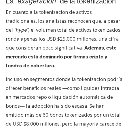
La
“exageración”
de la tokenización
n
t
En cuanto a la tokenización de activos
a
tradicionales, los analistas reconocen que, a pesar
c
del
el volumen total de activos tokenizados
“hype”,
t
ronda apenas los USD $25.000 millones, una cifra
o
que consideran poco significativa.
y
Además, este
P
mercado está dominado por firmas cripto y
u
fondos de cobertura.
b
l
Incluso en segmentos donde la tokenización podría
i
ofrecer beneficios reales —como liquidez intradía
c
en mercados repo o liquidación automática de
i
d
bonos— la adopción ha sido escasa. Se han
a
emitido más de 60 bonos tokenizados por un total
d
de USD $8.000 millones, pero la mayoría carece de