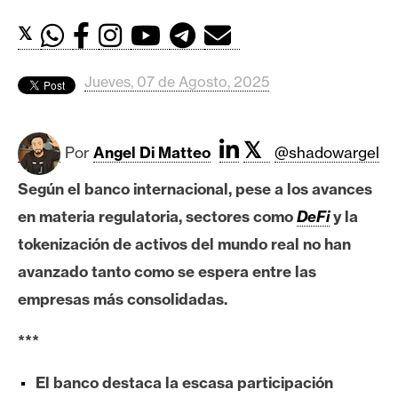
c
a
𝕏
d
o
Jueves, 07 de Agosto, 2025
s
𝕏
B
Por
Angel Di Matteo
@shadowargel
i
Según el banco internacional, pese a los avances
t
en materia regulatoria, sectores como
DeFi
y la
c
o
tokenización de activos del mundo real no han
i
avanzado tanto como se espera entre las
n
empresas más consolidadas.
***
E
t
El banco destaca la escasa participación
h