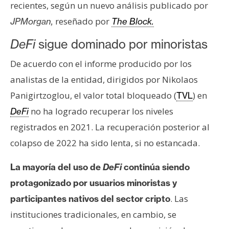
s
recientes, según un nuevo análisis publicado por
reseñado por
JPMorgan,
The Block.
N
DeFi
sigue dominado por minoristas
o
De acuerdo con el informe producido por los
t
a
analistas de la entidad, dirigidos por Nikolaos
s
Panigirtzoglou, el valor total bloqueado (
) en
TVL
d
no ha logrado recuperar los niveles
DeFi
e
registrados en 2021. La recuperación posterior al
P
r
colapso de 2022 ha sido lenta, si no estancada.
e
La mayoría del uso de
DeFi
continúa siendo
n
s
protagonizado por usuarios minoristas y
a
. Las
participantes nativos del sector cripto
instituciones tradicionales, en cambio, se