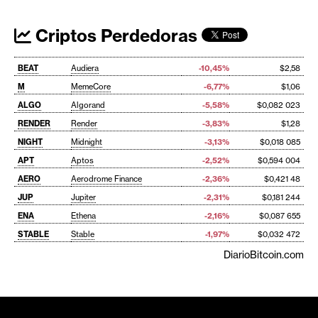
Criptos Perdedoras
BEAT
Audiera
-10,45%
$2,58
M
MemeCore
-6,77%
$1,06
ALGO
Algorand
-5,58%
$0,082 023
RENDER
Render
-3,83%
$1,28
NIGHT
Midnight
-3,13%
$0,018 085
APT
Aptos
-2,52%
$0,594 004
AERO
Aerodrome Finance
-2,36%
$0,421 48
JUP
Jupiter
-2,31%
$0,181 244
ENA
Ethena
-2,16%
$0,087 655
STABLE
Stable
-1,97%
$0,032 472
DiarioBitcoin.com