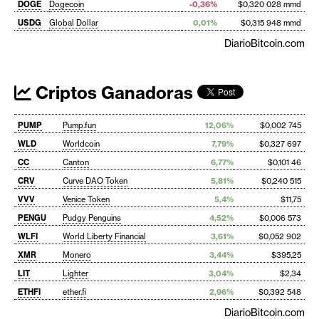
DOGE
Dogecoin
-0,36%
$0,320 028 mmd
USDG
Global Dollar
0,01%
$0,315 948 mmd
DiarioBitcoin.com
Criptos Ganadoras
PUMP
Pump.fun
12,06%
$0,002 745
WLD
Worldcoin
7,79%
$0,327 697
CC
Canton
6,77%
$0,101 46
CRV
Curve DAO Token
5,81%
$0,240 515
VVV
Venice Token
5,4%
$11,75
PENGU
Pudgy Penguins
4,52%
$0,006 573
WLFI
World Liberty Financial
3,61%
$0,052 902
XMR
Monero
3,44%
$395,25
LIT
Lighter
3,04%
$2,34
ETHFI
ether.fi
2,96%
$0,392 548
DiarioBitcoin.com