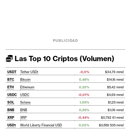
PUBLICIDAD
Las Top 10 Criptos (Volumen)
USDT
Tether USDt
-0,0%
$34,76 mmd
BTC
Bitcoin
0,48%
$14,16 mmd
ETH
Ethereum
0,32%
$5,42 mmd
USDC
USDC
-0,01%
$4,69 mmd
SOL
Solana
1,06%
$1,25 mmd
BNB
BNB
0,26%
$1,06 mmd
XRP
XRP
-0,44%
$0,792 61 mmd
USD1
World Liberty Financial USD
0,02%
$0,559 535 mmd