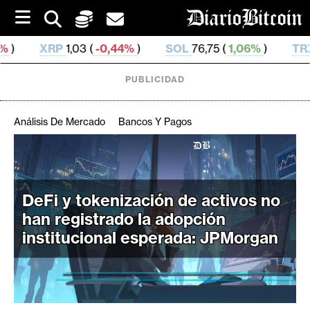
S
k
i
3 (
-0,44%
)
SOL
76,75 (
1,06%
)
TRX
0,329 776 (
0
p
t
o
PUBLICIDAD
c
o
n
Análisis De Mercado
Bancos Y Pagos
t
e
C
n
r
t
i
DeFi y tokenización de activos no
p
han registrado la adopción
t
institucional esperada: JPMorgan
o
M
e
r