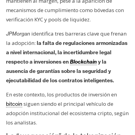
T
mantienen al margen, pese a la aparición de
e
mecanismos de cumplimiento como bóvedas con
m
verificación KYC y pools de liquidez.
a
s
identifica tres barreras clave que frenan
JPMorgan
la adopción:
l
a falta de regulaciones armonizadas
R
a nivel internacional, la incertidumbre legal
e
respecto a inversiones en
Blockchain
y la
c
ausencia de garantías sobre la seguridad y
u
ejecutabilidad de los contratos inteligentes.
r
s
En este contexto, los productos de inversión en
o
s
siguen siendo el principal vehículo de
bitcoin
adopción institucional del ecosistema cripto, según
los analistas.
C
o