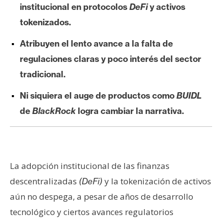
institucional en protocolos
DeFi
y activos
e
r
tokenizados.
e
Atribuyen el lento avance a la falta de
u
m
regulaciones claras y poco interés del sector
tradicional.
I
Ni siquiera el auge de productos como
BUIDL
A
de
BlackRock
logra cambiar la narrativa.
A
n
á
La adopción institucional de las finanzas
l
descentralizadas
y la tokenización de activos
(DeFi)
i
aún no despega, a pesar de años de desarrollo
s
tecnológico y ciertos avances regulatorios
i