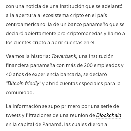
s
con una noticia de una institución que se adelantó
a la apertura al ecosistema cripto en el país
N
centroamericano: la de un banco panameño que se
o
declaró abiertamente pro-criptomonedas y llamó a
t
los clientes cripto a abrir cuentas en él.
a
s
Veamos la historia:
una institución
Towerbank,
d
financiera panameña con más de 200 empleados y
e
P
40 años de experiencia bancaria, se declaró
r
y abrió cuentas especiales para la
“Bitcoin friedly”
e
comunidad.
n
s
La información se supo primero por una serie de
a
tweets y filtraciones de una reunión de
Blockchain
en la capital de Panamá, las cuales dieron a