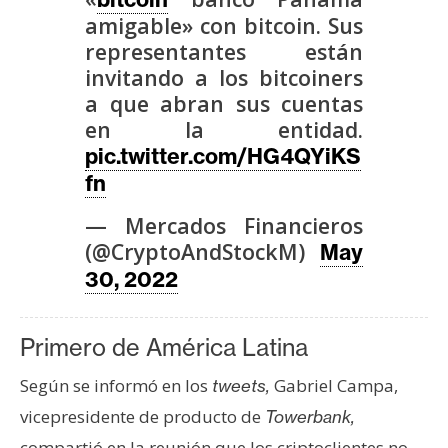
n
amigable» con bitcoin. Sus
t
representantes están
a
invitando a los bitcoiners
c
a que abran sus cuentas
t
en la entidad.
o
pic.twitter.com/HG4QYiKS
y
fn
P
u
— Mercados Financieros
b
(@CryptoAndStockM)
May
l
30, 2022
i
c
i
Primero de América Latina
d
Según se informó en los
Gabriel Campa,
tweets,
a
d
vicepresidente de producto de
Towerbank,
compartió en la reunión que los criptoclientes no