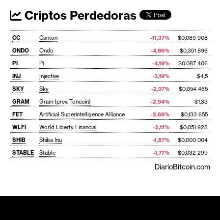
Criptos Perdedoras
CC
Canton
-11,37%
$0,089 908
ONDO
Ondo
-4,66%
$0,351 896
PI
Pi
-4,19%
$0,087 406
INJ
Injective
-3,19%
$4,5
SKY
Sky
-2,97%
$0,054 465
GRAM
Gram (prev. Toncoin)
-2,94%
$1,33
FET
Artificial Superintelligence Alliance
-2,68%
$0,133 655
WLFI
World Liberty Financial
-2,11%
$0,051 928
SHIB
Shiba Inu
-1,87%
$0,000 004
STABLE
Stable
-1,77%
$0,032 299
DiarioBitcoin.com