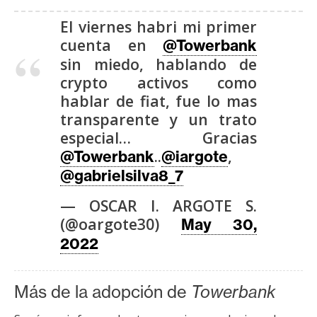
El viernes habri mi primer
cuenta en
@Towerbank
sin miedo, hablando de
crypto activos como
hablar de fiat, fue lo mas
transparente y un trato
especial… Gracias
..
,
@Towerbank
@iargote
@gabrielsilva8_7
— OSCAR I. ARGOTE S.
(@oargote30)
May 30,
2022
Más de la adopción de
Towerbank