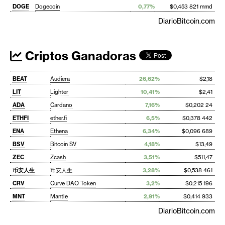
DOGE
Dogecoin
0,77%
$0,453 821 mmd
DiarioBitcoin.com
Criptos Ganadoras
BEAT
Audiera
26,62%
$2,18
LIT
Lighter
10,41%
$2,41
ADA
Cardano
7,16%
$0,202 24
ETHFI
ether.fi
6,5%
$0,378 442
ENA
Ethena
6,34%
$0,096 689
BSV
Bitcoin SV
4,18%
$13,49
ZEC
Zcash
3,51%
$511,47
币安人生
币安人生
3,28%
$0,538 461
CRV
Curve DAO Token
3,2%
$0,215 196
MNT
Mantle
2,91%
$0,414 933
DiarioBitcoin.com