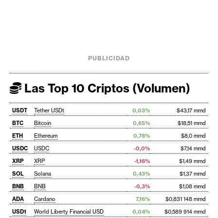
PUBLICIDAD
Las Top 10 Criptos (Volumen)
USDT
Tether USDt
0,03%
$43,17 mmd
BTC
Bitcoin
0,65%
$18,51 mmd
ETH
Ethereum
0,78%
$8,0 mmd
USDC
USDC
-0,0%
$7,14 mmd
XRP
XRP
-1,16%
$1,49 mmd
SOL
Solana
0,43%
$1,37 mmd
BNB
BNB
-0,3%
$1,08 mmd
ADA
Cardano
7,16%
$0,831 148 mmd
USD1
World Liberty Financial USD
0,04%
$0,589 914 mmd