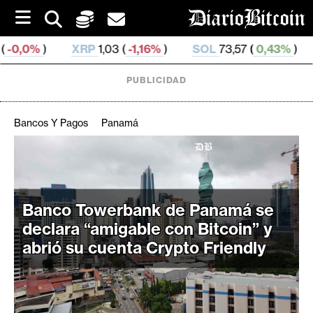
S
k
i
P
1,03 (
-1,16%
)
SOL
73,57 (
0,43%
)
TRX
0,326 757 (
p
t
o
PUBLICIDAD
c
o
n
Bancos Y Pagos
Panamá
t
e
C
n
r
t
i
Banco Towerbank de Panamá se
p
declara “amigable con Bitcoin” y
t
o
abrió su cuenta Crypto Friendly
M
e
r