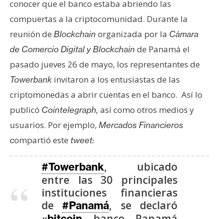
T
conocer que el banco estaba abriendo las
e
compuertas a la criptocomunidad. Durante la
m
reunión de
organizada por la
Blockchain
Cámara
a
s
de Panamá el
de Comercio Digital y Blockchain
pasado jueves 26 de mayo, los representantes de
invitaron a los entusiastas de las
Towerbank
R
criptomonedas a abrir cuentas en el banco. Así lo
e
c
publicó
así como otros medios y
Cointelegraph,
u
usuarios. Por ejemplo,
Mercados Financieros
r
ompartió este
c
tweet:
s
o
, ubicado
#Towerbank
s
entre las 30 principales
instituciones financieras
C
de
, se declaró
#Panamá
o
«
banco Panamá
bitcoin