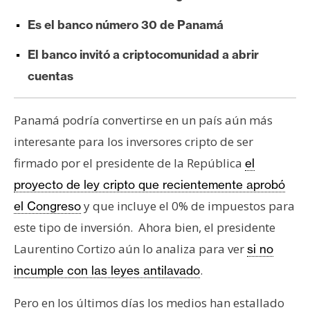
e
Es el banco número 30 de Panamá
r
e
El banco invitó a criptocomunidad a abrir
u
cuentas
m
Panamá podría convertirse en un país aún más
I
interesante para los inversores cripto de ser
A
firmado por el presidente de la República
el
proyecto de ley cripto que recientemente aprobó
A
y que incluye el 0% de impuestos para
el Congreso
n
este tipo de inversión. Ahora bien, el presidente
á
l
Laurentino Cortizo aún lo analiza para ver
si no
i
.
incumple con las leyes antilavado
s
i
Pero en los últimos días los medios han estallado