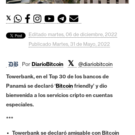
c
a
d
𝕏
o
s
Editado martes, 06 de diciembre, 2022
Publicado Martes, 31 de Mayo, 2022
B
i
𝕏
Por
DiarioBitcoin
@diariobitcoin
t
c
Towerbank, en el Top 30 de los bancos de
o
Panamá se declaró ‘
Bitcoin
friendly’ y dio
i
bienvenida a los servicios cripto en cuentas
n
especiales.
E
***
t
h
Towerbank se declaró amigable con Bitcoin