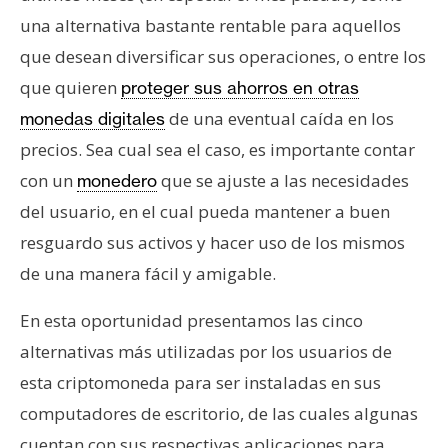
e
una alternativa bastante rentable para aquellos
r
que desean diversificar sus operaciones, o entre los
e
que quieren
proteger sus ahorros en otras
u
m
de una eventual caída en los
monedas digitales
precios. Sea cual sea el caso, es importante contar
con un
que se ajuste a las necesidades
monedero
I
del usuario, en el cual pueda mantener a buen
A
resguardo sus activos y hacer uso de los mismos
de una manera fácil y amigable.
A
n
En esta oportunidad presentamos las cinco
á
alternativas más utilizadas por los usuarios de
l
i
esta criptomoneda para ser instaladas en sus
s
computadores de escritorio, de las cuales algunas
i
cuentan con sus respectivas aplicaciones para