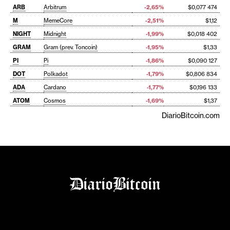
ARB
Arbitrum
-2,65%
$0,077 474
M
MemeCore
-2,51%
$1,12
NIGHT
Midnight
-1,99%
$0,018 402
GRAM
Gram (prev. Toncoin)
-1,95%
$1,33
PI
Pi
-1,86%
$0,090 127
DOT
Polkadot
-1,79%
$0,806 834
ADA
Cardano
-1,77%
$0,196 133
ATOM
Cosmos
-1,69%
$1,37
DiarioBitcoin.com