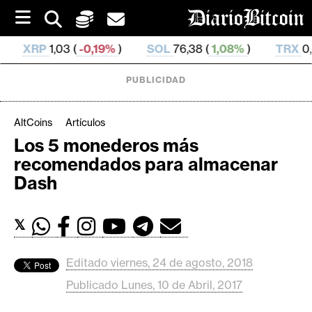
S
k
i
0,19%
)
SOL
76,38 (
1,08%
)
TRX
0,329 678 (
0,22
p
t
o
PUBLICIDAD
c
o
n
AltCoins
Artículos
t
Los 5 monederos más
e
C
recomendados para almacenar
n
r
t
Dash
i
p
𝕏
t
o
M
Editado viernes, 24 de agosto, 2018
e
Publicado Lunes, 10 de Abril, 2017
r