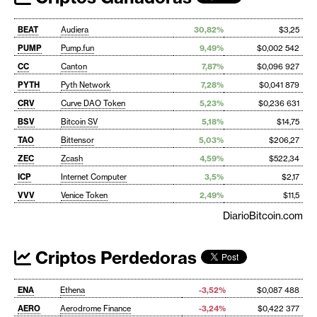
BEAT
Audiera
30,82%
$3,25
PUMP
Pump.fun
9,49%
$0,002 542
CC
Canton
7,87%
$0,096 927
PYTH
Pyth Network
7,28%
$0,041 879
CRV
Curve DAO Token
5,23%
$0,236 631
BSV
Bitcoin SV
5,18%
$14,75
TAO
Bittensor
5,03%
$206,27
ZEC
Zcash
4,59%
$522,34
ICP
Internet Computer
3,5%
$2,17
VVV
Venice Token
2,49%
$11,5
DiarioBitcoin.com
Criptos Perdedoras
ENA
Ethena
-3,52%
$0,087 488
AERO
Aerodrome Finance
-3,24%
$0,422 377