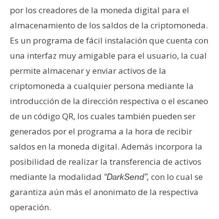
T
por los creadores de la moneda digital para el
e
m
almacenamiento de los saldos de la criptomoneda.
a
Es un programa de fácil instalación que cuenta con
s
una interfaz muy amigable para el usuario, la cual
permite almacenar y enviar activos de la
R
criptomoneda a cualquier persona mediante la
e
introducción de la dirección respectiva o el escaneo
c
de un código QR, los cuales también pueden ser
u
generados por el programa a la hora de recibir
r
s
saldos en la moneda digital. Además incorpora la
o
posibilidad de realizar la transferencia de activos
s
mediante la modalidad
con lo cual se
“DarkSend”,
garantiza aún más el anonimato de la respectiva
C
operación.
o