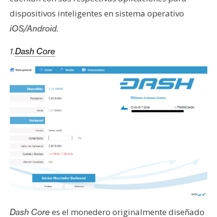
s
dispositivos inteligentes en sistema operativo
iOS/
Android.
N
o
1.
Dash Core
t
a
s
d
e
P
r
e
n
s
a
es el monedero originalmente diseñado
Dash Core