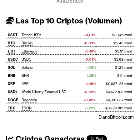
PUBLICIDAD
Las Top 10 Criptos (Volumen)
USDT
Tether USDt
-0,01%
$30,45 mmd
BTC
Bitcoin
-0,03%
$12,43 mmd
ETH
Ethereum
-0,16%
$3,91 mmd
USDC
USDC
-0,01%
$3,69 mmd
SOL
Solana
1,08%
$1,24 mmd
BNB
BNB
1,25%
$1,11 mmd
XRP
XRP
-0,19%
$0,637 153 mmd
USD1
World Liberty Financial USD
-0,02%
$0,472 103 mmd
DOGE
Dogecoin
-0,42%
$0,381 087 mmd
TRX
TRON
0,22%
$0,296 881 mmd
DiarioBitcoin.com
Criptos Ganadoras