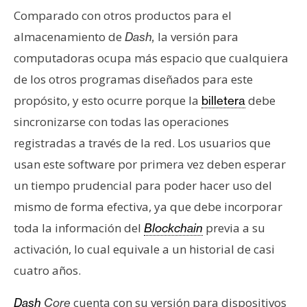
n
Comparado con otros productos para el
t
almacenamiento de
la versión para
Dash,
a
computadoras ocupa más espacio que cualquiera
c
de los otros programas diseñados para este
t
o
propósito, y esto ocurre porque la
debe
billetera
y
sincronizarse con todas las operaciones
P
registradas a través de la red. Los usuarios que
u
usan este software por primera vez deben esperar
b
l
un tiempo prudencial para poder hacer uso del
i
mismo de forma efectiva, ya que debe incorporar
c
toda la información del
previa a su
Blockchain
i
activación, lo cual equivale a un historial de casi
d
a
cuatro años.
d
cuenta con su versión para dispositivos
Dash
Core