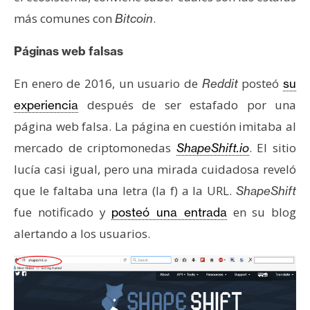
e
más comunes con
.
Bitcoin
r
e
Páginas web falsas
u
m
En enero de 2016, un usuario de
posteó
Reddit
su
después de ser estafado por una
experiencia
página web falsa. La página en cuestión imitaba al
I
A
mercado de criptomonedas
. El sitio
ShapeShift.io
lucía casi igual, pero una mirada cuidadosa reveló
que le faltaba una letra (la f) a la URL.
ShapeShift
A
fue notificado y
en su blog
n
posteó una entrada
á
alertando a los usuarios.
l
i
s
i