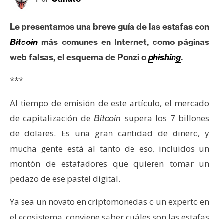
c
a
d
Le presentamos una breve guía de las estafas con
o
Bitcoin
más comunes en Internet, como páginas
s
web falsas, el esquema de Ponzi o
phishing
.
***
B
i
Al tiempo de emisión de este artículo, el mercado
t
de capitalización de
supera los 7 billones
Bitcoin
c
o
de dólares. Es una gran cantidad de dinero, y
i
mucha gente está al tanto de eso, incluidos un
n
montón de estafadores que quieren tomar un
pedazo de ese pastel digital.
E
Ya sea un novato en criptomonedas o un experto en
t
h
el ecosistema, conviene saber cuáles son las estafas