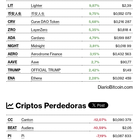
LIT
Lighter
9,87%
$2,39
币安人生
币安人生
9,75%
$0,552 079
CRV
Curve DAO Token
5,68%
$0,216 287
ZRO
LayerZero
5,35%
$0,818 4
ADA
Cardano
4,79%
$0,199 887
NIGHT
Midnight
3,81%
$0,018 99
AERO
Aerodrome Finance
3,15%
$0,432 563
AAVE
Aave
2,7%
$90,77
TRUMP
OFFICIAL TRUMP
2,42%
$1,49
ENA
Ethena
2,28%
$0,092 459
DiarioBitcoin.com
Criptos Perdedoras
CC
Canton
-12,07%
$0,090 379
BEAT
Audiera
-10,59%
$2,05
PI
Pi
-7,19%
$0,087 833