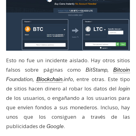
s
N
o
t
a
s
Esto no fue un incidente aislado. Hay otros sitios
d
e
falsos sobre páginas como
BitStamp,
Bitcoin
P
, entre otras. Este tipo
Foundation,
Blockchain
.info
r
de sitios hacen dinero al robar los datos del
login
e
de los usuarios, o engañando a los usuarios para
n
s
que envíen fondos a sus monederos. Incluso, hay
a
unos que los consiguen a través de las
publicidades de
.
Google