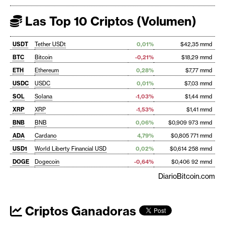
Las Top 10 Criptos (Volumen)
USDT
Tether USDt
0,01%
$42,35 mmd
BTC
Bitcoin
-0,21%
$18,29 mmd
ETH
Ethereum
0,28%
$7,77 mmd
USDC
USDC
0,01%
$7,03 mmd
SOL
Solana
-1,03%
$1,44 mmd
XRP
XRP
-1,53%
$1,41 mmd
BNB
BNB
0,06%
$0,909 973 mmd
ADA
Cardano
4,79%
$0,805 771 mmd
USD1
World Liberty Financial USD
0,02%
$0,614 258 mmd
DOGE
Dogecoin
-0,64%
$0,406 92 mmd
DiarioBitcoin.com
Criptos Ganadoras