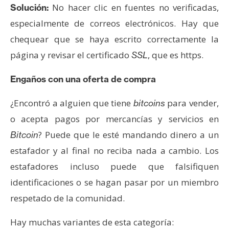
T
No hacer clic en fuentes no verificadas,
Solución:
e
especialmente de correos electrónicos. Hay que
m
a
chequear que se haya escrito correctamente la
s
página y revisar el certificado
, que es https.
SSL
Engaños con una oferta de compra
R
e
¿Encontró a alguien que tiene
para vender,
bitcoins
c
o acepta pagos por mercancías y servicios en
u
? Puede que le esté mandando dinero a un
Bitcoin
r
s
estafador y al final no reciba nada a cambio. Los
o
estafadores incluso puede que falsifiquen
s
identificaciones o se hagan pasar por un miembro
respetado de la comunidad.
C
Hay muchas variantes de esta categoría:
o