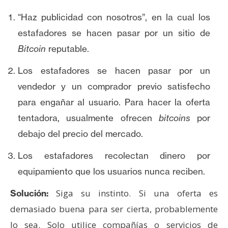
n
“Haz publicidad con nosotros”, en la cual los
t
estafadores se hacen pasar por un sitio de
a
c
Bitcoin
reputable.
t
Los estafadores se hacen pasar por un
o
y
vendedor y un comprador previo satisfecho
P
para engañar al usuario. Para hacer la oferta
u
tentadora, usualmente ofrecen
bitcoins
por
b
debajo del precio del mercado.
l
i
Los estafadores recolectan dinero por
c
equipamiento que los usuarios nunca reciben.
i
d
Siga su instinto. Si una oferta es
Solución:
a
demasiado buena para ser cierta, probablemente
d
lo sea. Solo utilice compañías o servicios de