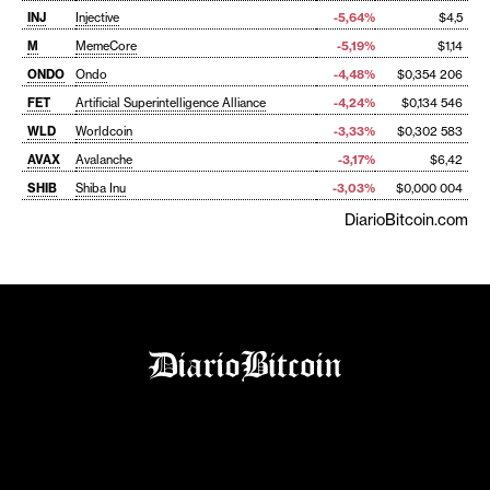
INJ
Injective
-5,64%
$4,5
M
MemeCore
-5,19%
$1,14
ONDO
Ondo
-4,48%
$0,354 206
FET
Artificial Superintelligence Alliance
-4,24%
$0,134 546
WLD
Worldcoin
-3,33%
$0,302 583
AVAX
Avalanche
-3,17%
$6,42
SHIB
Shiba Inu
-3,03%
$0,000 004
DiarioBitcoin.com