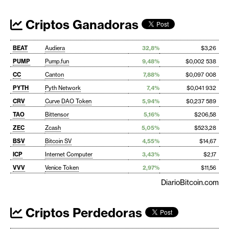
Criptos Ganadoras
BEAT
Audiera
32,8%
$3,26
PUMP
Pump.fun
9,48%
$0,002 538
CC
Canton
7,88%
$0,097 008
PYTH
Pyth Network
7,4%
$0,041 932
CRV
Curve DAO Token
5,94%
$0,237 589
TAO
Bittensor
5,16%
$206,58
ZEC
Zcash
5,05%
$523,28
BSV
Bitcoin SV
4,55%
$14,67
ICP
Internet Computer
3,43%
$2,17
VVV
Venice Token
2,97%
$11,56
DiarioBitcoin.com
Criptos Perdedoras