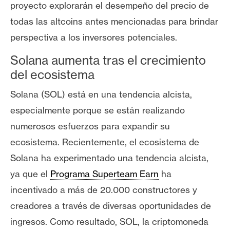
s
proyecto explorarán el desempeño del precio de
todas las altcoins antes mencionadas para brindar
perspectiva a los inversores potenciales.
N
o
Solana
aumenta tras el crecimiento
t
del ecosistema
a
s
Solana (SOL) está en una tendencia alcista,
d
especialmente porque se están realizando
e
numerosos esfuerzos para expandir su
P
ecosistema. Recientemente, el ecosistema de
r
e
Solana ha experimentado una tendencia alcista,
n
ya que el
Programa Superteam Earn
ha
s
incentivado a más de 20.000 constructores y
a
creadores a través de diversas oportunidades de
ingresos.
Como resultado, SOL, la criptomoneda