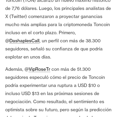
Toncoin (TON) alcanzó un nuevo máximo histórico
n
de 7,76 dólares. Luego, los principales analistas de
t
X (Twitter) comenzaron a proyectar ganancias
a
c
mucho más amplias para la
criptomoneda Toncoin
t
incluso en el corto plazo. Primero,
o
@
DashaplesCall
, un perfil con más de 38.300
y
seguidores, señaló su confianza de que podría
P
u
explotar en unos días.
b
Además,
@
VipRoseTr
con más de 51.300
l
i
seguidores especuló cómo el
precio de Toncoin
c
podría experimentar una ruptura a USD $10 o
i
incluso USD $13 en las próximas sesiones de
d
negociación. Como resultado, el sentimiento es
a
d
optimista sobre su futuro, pero según la p
redicción