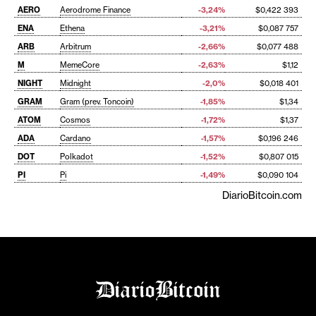
AERO
Aerodrome Finance
-3,24%
$0,422 393
ENA
Ethena
-3,21%
$0,087 757
ARB
Arbitrum
-2,66%
$0,077 488
M
MemeCore
-2,63%
$1,12
NIGHT
Midnight
-2,0%
$0,018 401
GRAM
Gram (prev. Toncoin)
-1,85%
$1,34
ATOM
Cosmos
-1,72%
$1,37
ADA
Cardano
-1,57%
$0,196 246
DOT
Polkadot
-1,52%
$0,807 015
PI
Pi
-1,49%
$0,090 104
DiarioBitcoin.com