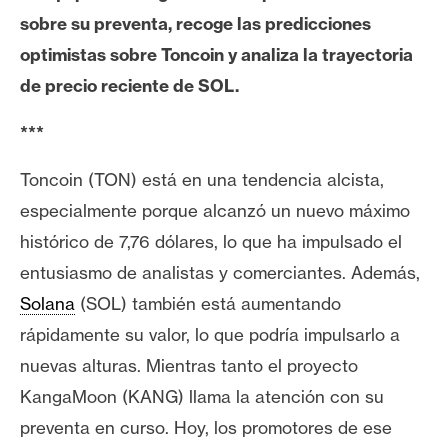
e
sobre su preventa, recoge las predicciones
r
optimistas sobre Toncoin y analiza la trayectoria
e
de precio reciente de SOL.
u
m
***
Toncoin (TON) está en una tendencia alcista,
I
especialmente porque alcanzó un nuevo máximo
A
histórico de 7,76 dólares, lo que ha impulsado el
entusiasmo de analistas y comerciantes. Además,
A
Solana
(SOL) también está aumentando
n
á
rápidamente su valor, lo que podría impulsarlo a
l
nuevas alturas.
Mientras tanto el proyecto
i
KangaMoon (KANG) llama la atención con su
s
preventa en curso. Hoy, los promotores de ese
i