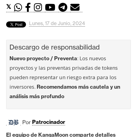
c
𝕏
a
d
o
Lunes, 17 de Junio, 2024
s
Descargo de responsabilidad
B
: Los nuevos
Nuevo proyecto / Preventa
i
proyectos y las preventas privadas de tokens
t
c
pueden representar un riesgo extra para los
o
inversores.
Recomendamos más cautela y un
i
análisis más profundo
n
E
Por
Patrocinador
t
h
El equipo de KangaMoon comparte detalles