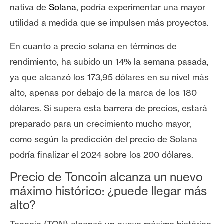
T
nativa de
Solana
, podría experimentar una mayor
e
utilidad a medida que se impulsen más proyectos.
m
a
En cuanto a
precio solana
en términos de
s
rendimiento, ha subido un 14% la semana pasada,
ya que alcanzó los 173,95 dólares en su nivel más
R
alto, apenas por debajo de la marca de los 180
e
dólares. Si supera esta barrera de precios, estará
c
u
preparado para un crecimiento mucho mayor,
r
como según la p
redicción del precio de Solana
s
podría finalizar el 2024 sobre los 200 dólares.
o
s
Precio de Toncoin
alcanza un nuevo
máximo histórico: ¿puede llegar más
alto?
C
o