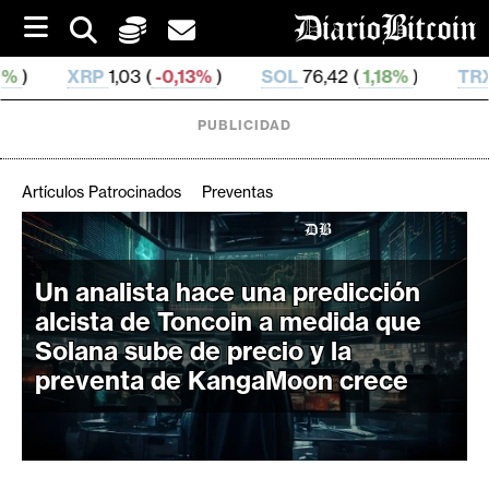
S
k
i
 (
-0,13%
)
SOL
76,42 (
1,18%
)
TRX
0,329 695 (
0,
p
t
o
PUBLICIDAD
c
o
n
Artículos Patrocinados
Preventas
t
e
C
n
r
t
Un analista hace una predicción
i
alcista de Toncoin a medida que
p
Solana sube de precio y la
t
preventa de KangaMoon crece
o
M
e
r