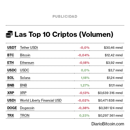
PUBLICIDAD
Las Top 10 Criptos (Volumen)
USDT
Tether USDt
-0,0%
$30,46 mmd
BTC
Bitcoin
-0,04%
$12,42 mmd
ETH
Ethereum
-0,18%
$3,92 mmd
USDC
USDC
0,0%
$3,7 mmd
SOL
Solana
1,18%
$1,24 mmd
BNB
BNB
1,27%
$1,11 mmd
XRP
XRP
-0,13%
$0,639 316 mmd
USD1
World Liberty Financial USD
-0,02%
$0,471 838 mmd
DOGE
Dogecoin
-0,38%
$0,381 124 mmd
TRX
TRON
0,23%
$0,297 361 mmd
DiarioBitcoin.com