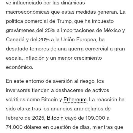
T
ve influenciado por las dinámicas
e
macroeconómicas que estas medidas generan. La
m
política comercial de Trump, que ha impuesto
a
s
gravámenes del 25% a importaciones de México y
Canadá y del 20% a la Unión Europea, ha
desatado temores de una guerra comercial a gran
R
e
escala, inflación y un menor crecimiento
c
económico.
u
r
En este entorno de aversión al riesgo, los
s
inversores tienden a deshacerse de activos
o
volátiles como Bitcoin y
Ethereum
. La reacción ha
s
sido clara: tras los anuncios arancelarios de
febrero de 2025,
Bitcoin
cayó de 109.000 a
C
74.000 dólares en cuestión de días, mientras que
o