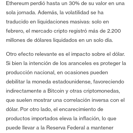
Ethereum perdió hasta un 30% de su valor en una
n
t
sola jornada. Además, la volatilidad se ha
a
traducido en liquidaciones masivas: solo en
c
febrero, el mercado cripto registró más de 2.200
t
millones de dólares liquidados en un solo día.
o
y
Otro efecto relevante es el impacto sobre el dólar.
P
Si bien la intención de los aranceles es proteger la
u
b
producción nacional, en ocasiones pueden
l
debilitar la moneda estadounidense, favoreciendo
i
indirectamente a Bitcoin y otras criptomonedas,
c
que suelen mostrar una correlación inversa con el
i
d
dólar. Por otro lado, el encarecimiento de
a
productos importados eleva la inflación, lo que
d
puede llevar a la Reserva Federal a mantener