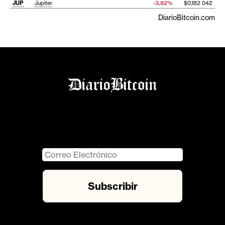
JUP
Jupiter
-3,82%
$0,182 042
DiarioBitcoin.com