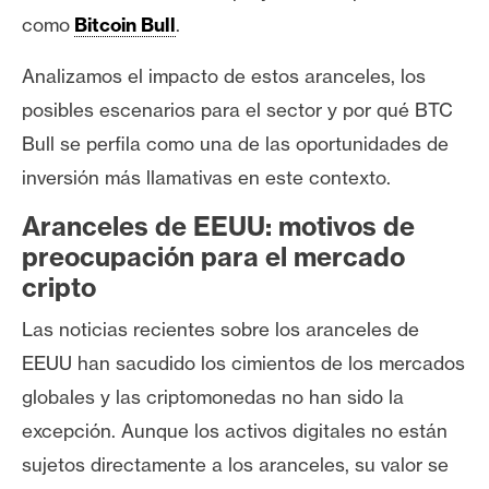
s
como
Bitcoin Bull
.
Analizamos el impacto de estos aranceles, los
N
posibles escenarios para el sector y por qué BTC
o
t
Bull se perfila como una de las oportunidades de
a
inversión más llamativas en este contexto.
s
d
Aranceles de EEUU: motivos de
e
preocupación para el mercado
P
cripto
r
Las noticias recientes sobre los aranceles de
e
n
EEUU han sacudido los cimientos de los mercados
s
globales y las criptomonedas no han sido la
a
excepción. Aunque los activos digitales no están
sujetos directamente a los aranceles, su valor se