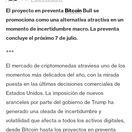
e
El proyecto en preventa
Bitcoin
Bull se
r
promociona como una alternativa atractiva en un
e
u
momento de incertidumbre macro. La preventa
m
concluye el próximo 7 de julio.
***
I
A
El mercado de criptomonedas atraviesa uno de los
momentos más delicados del año, con la mirada
A
puesta en las últimas decisiones comerciales de
n
Estados Unidos. La imposición de nuevos
á
aranceles por parte del gobierno de Trump ha
l
generado una oleada de incertidumbre y
i
s
volatilidad que afecta a todos los activos digitales,
i
desde Bitcoin hasta los proyectos en preventa