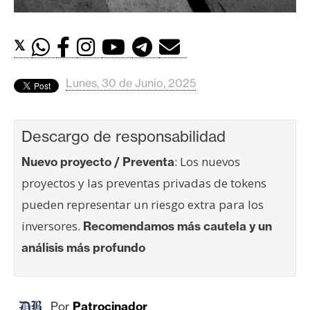
c
a
d
𝕏
o
s
Lunes, 30 de Junio, 2025
B
Descargo de responsabilidad
i
t
: Los nuevos
Nuevo proyecto / Preventa
c
proyectos y las preventas privadas de tokens
o
pueden representar un riesgo extra para los
i
n
inversores.
Recomendamos más cautela y un
análisis más profundo
E
t
h
Por
Patrocinador