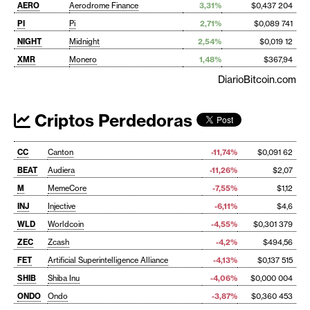
AERO
Aerodrome Finance
3,31%
$0,437 204
PI
Pi
2,71%
$0,089 741
NIGHT
Midnight
2,54%
$0,019 12
XMR
Monero
1,48%
$367,94
DiarioBitcoin.com
Criptos Perdedoras
CC
Canton
-11,74%
$0,091 62
BEAT
Audiera
-11,26%
$2,07
M
MemeCore
-7,55%
$1,12
INJ
Injective
-6,11%
$4,6
WLD
Worldcoin
-4,55%
$0,301 379
ZEC
Zcash
-4,2%
$494,56
FET
Artificial Superintelligence Alliance
-4,13%
$0,137 515
SHIB
Shiba Inu
-4,06%
$0,000 004
ONDO
Ondo
-3,87%
$0,360 453