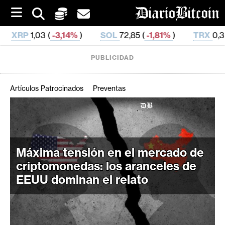
S
k
i
14%
)
SOL
72,85 (
-1,81%
)
TRX
0,326 669 (
-0,3%
)
p
t
o
PUBLICIDAD
c
o
n
Artículos Patrocinados
Preventas
t
e
C
n
r
t
i
Máxima tensión en el mercado de
p
t
criptomonedas: los aranceles de
o
EEUU dominan el relato
M
e
r