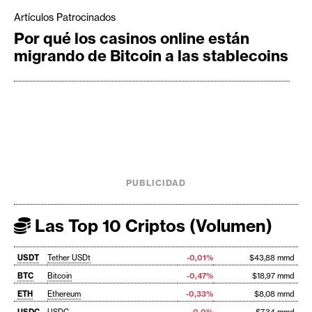
Artículos Patrocinados
Por qué los casinos online están
migrando de Bitcoin a las stablecoins
PUBLICIDAD
Las Top 10 Criptos (Volumen)
USDT
Tether USDt
-0,01%
$43,88 mmd
BTC
Bitcoin
-0,47%
$18,97 mmd
ETH
Ethereum
-0,33%
$8,08 mmd