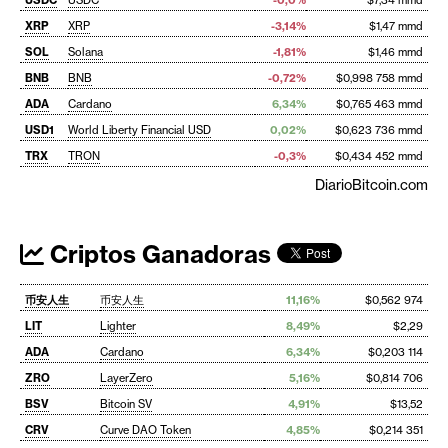
USDC
USDC
-0,0%
$7,34 mmd
XRP
XRP
-3,14%
$1,47 mmd
SOL
Solana
-1,81%
$1,46 mmd
BNB
BNB
-0,72%
$0,998 758 mmd
ADA
Cardano
6,34%
$0,765 463 mmd
USD1
World Liberty Financial USD
0,02%
$0,623 736 mmd
TRX
TRON
-0,3%
$0,434 452 mmd
DiarioBitcoin.com
Criptos Ganadoras
币安人生
币安人生
11,16%
$0,562 974
LIT
Lighter
8,49%
$2,29
ADA
Cardano
6,34%
$0,203 114
ZRO
LayerZero
5,16%
$0,814 706
BSV
Bitcoin SV
4,91%
$13,52
CRV
Curve DAO Token
4,85%
$0,214 351